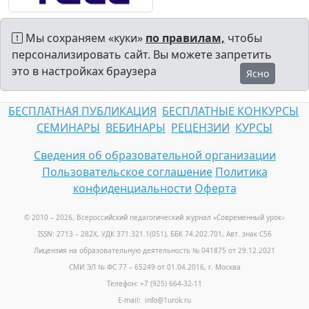
Мы сохраняем «куки»
по правилам,
чтобы
персонализировать сайт. Вы можете запретить
это в настройках браузера
Ясно
БЕСПЛАТНАЯ ПУБЛИКАЦИЯ
БЕСПЛАТНЫЕ КОНКУРСЫ
СЕМИНАРЫ
ВЕБИНАРЫ
РЕЦЕНЗИИ
КУРСЫ
Сведения об образовательной организации
Пользовательское соглашение
Политика
конфиденциальности
Оферта
© 2010 – 2026, Всероссийский педагогический журнал «Современный урок
»
ISSN: 2713 – 282X, УДК 371.321.1(051), ББК 74.202.701, Авт. знак С56
Лицензия на образовательную деятельность № 041875 от 29.12.2021
СМИ ЭЛ № ФС 77 – 65249 от 01.04.2016, г. Москва
Телефон: +7 (925) 664-32-11
E-mail: info@1urok.ru