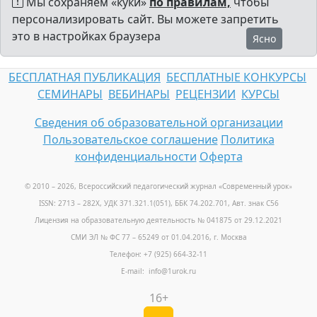
Мы сохраняем «куки»
по правилам,
чтобы
персонализировать сайт. Вы можете запретить
это в настройках браузера
Ясно
БЕСПЛАТНАЯ ПУБЛИКАЦИЯ
БЕСПЛАТНЫЕ КОНКУРСЫ
СЕМИНАРЫ
ВЕБИНАРЫ
РЕЦЕНЗИИ
КУРСЫ
Сведения об образовательной организации
Пользовательское соглашение
Политика
конфиденциальности
Оферта
© 2010 – 2026, Всероссийский педагогический журнал «Современный урок
»
ISSN: 2713 – 282X, УДК 371.321.1(051), ББК 74.202.701, Авт. знак С56
Лицензия на образовательную деятельность № 041875 от 29.12.2021
СМИ ЭЛ № ФС 77 – 65249 от 01.04.2016, г. Москва
Телефон: +7 (925) 664-32-11
E-mail: info@1urok.ru
16+