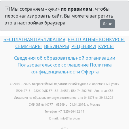
Мы сохраняем «куки»
по правилам,
чтобы
персонализировать сайт. Вы можете запретить
это в настройках браузера
Ясно
БЕСПЛАТНАЯ ПУБЛИКАЦИЯ
БЕСПЛАТНЫЕ КОНКУРСЫ
СЕМИНАРЫ
ВЕБИНАРЫ
РЕЦЕНЗИИ
КУРСЫ
Сведения об образовательной организации
Пользовательское соглашение
Политика
конфиденциальности
Оферта
© 2010 – 2026, Всероссийский педагогический журнал «Современный урок
»
ISSN: 2713 – 282X, УДК 371.321.1(051), ББК 74.202.701, Авт. знак С56
Лицензия на образовательную деятельность № 041875 от 29.12.2021
СМИ ЭЛ № ФС 77 – 65249 от 01.04.2016, г. Москва
Телефон: +7 (925) 664-32-11
E-mail: info@1urok.ru