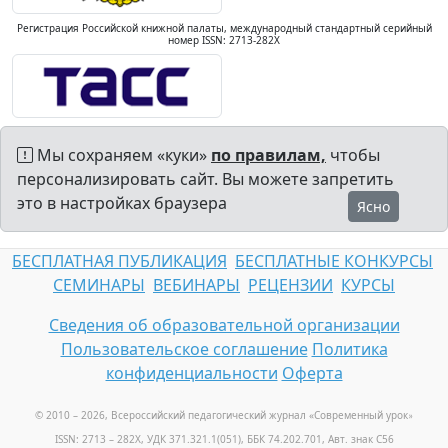
Регистрация Российской книжной палаты, международный стандартный серийный
номер ISSN: 2713-282X
Мы сохраняем «куки»
по правилам,
чтобы
персонализировать сайт. Вы можете запретить
это в настройках браузера
Ясно
БЕСПЛАТНАЯ ПУБЛИКАЦИЯ
БЕСПЛАТНЫЕ КОНКУРСЫ
СЕМИНАРЫ
ВЕБИНАРЫ
РЕЦЕНЗИИ
КУРСЫ
Сведения об образовательной организации
Пользовательское соглашение
Политика
конфиденциальности
Оферта
© 2010 – 2026, Всероссийский педагогический журнал «Современный урок
»
ISSN: 2713 – 282X, УДК 371.321.1(051), ББК 74.202.701, Авт. знак С56