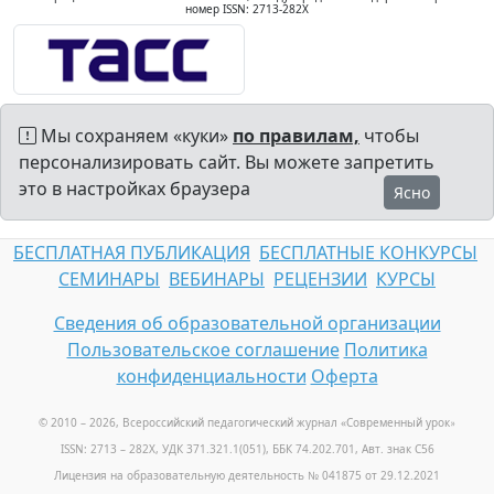
номер ISSN: 2713-282X
Мы сохраняем «куки»
по правилам,
чтобы
персонализировать сайт. Вы можете запретить
это в настройках браузера
Ясно
БЕСПЛАТНАЯ ПУБЛИКАЦИЯ
БЕСПЛАТНЫЕ КОНКУРСЫ
СЕМИНАРЫ
ВЕБИНАРЫ
РЕЦЕНЗИИ
КУРСЫ
Сведения об образовательной организации
Пользовательское соглашение
Политика
конфиденциальности
Оферта
© 2010 – 2026, Всероссийский педагогический журнал «Современный урок
»
ISSN: 2713 – 282X, УДК 371.321.1(051), ББК 74.202.701, Авт. знак С56
Лицензия на образовательную деятельность № 041875 от 29.12.2021