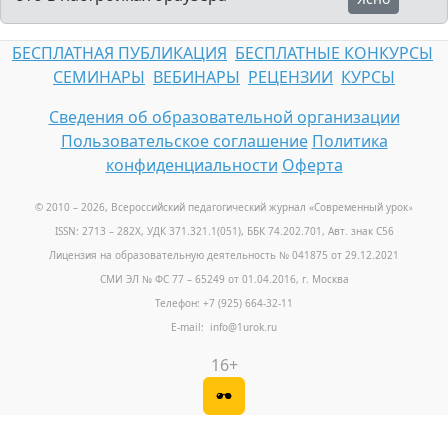
БЕСПЛАТНАЯ ПУБЛИКАЦИЯ
БЕСПЛАТНЫЕ КОНКУРСЫ
СЕМИНАРЫ
ВЕБИНАРЫ
РЕЦЕНЗИИ
КУРСЫ
Сведения об образовательной организации
Пользовательское соглашение
Политика
конфиденциальности
Оферта
© 2010 – 2026, Всероссийский педагогический журнал «Современный урок
»
ISSN: 2713 – 282X, УДК 371.321.1(051), ББК 74.202.701, Авт. знак С56
Лицензия на образовательную деятельность № 041875 от 29.12.2021
СМИ ЭЛ № ФС 77 – 65249 от 01.04.2016, г. Москва
Телефон: +7 (925) 664-32-11
E-mail: info@1urok.ru
16+