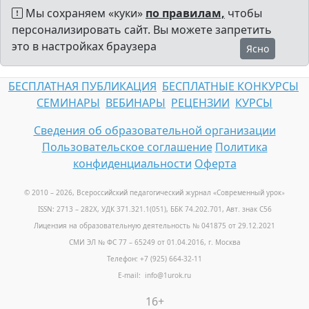
Мы сохраняем «куки»
по правилам,
чтобы
персонализировать сайт. Вы можете запретить
это в настройках браузера
Ясно
БЕСПЛАТНАЯ ПУБЛИКАЦИЯ
БЕСПЛАТНЫЕ КОНКУРСЫ
СЕМИНАРЫ
ВЕБИНАРЫ
РЕЦЕНЗИИ
КУРСЫ
Сведения об образовательной организации
Пользовательское соглашение
Политика
конфиденциальности
Оферта
© 2010 – 2026, Всероссийский педагогический журнал «Современный урок
»
ISSN: 2713 – 282X, УДК 371.321.1(051), ББК 74.202.701, Авт. знак С56
Лицензия на образовательную деятельность № 041875 от 29.12.2021
СМИ ЭЛ № ФС 77 – 65249 от 01.04.2016, г. Москва
Телефон: +7 (925) 664-32-11
E-mail: info@1urok.ru
16+