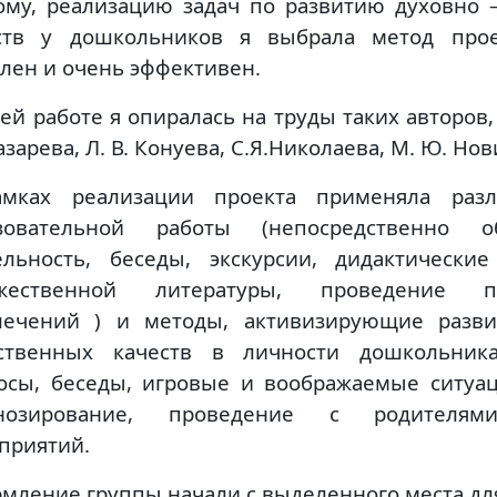
ому, реализацию задач по развитию духовно 
ств у дошкольников я выбрала метод прое
ален и очень эффективен.
ей работе я опиралась на труды таких авторов, 
азарева, Л. В. Конуева, С.Я.Николаева, М. Ю. Но
мках реализации проекта применяла раз
зовательной работы (непосредственно об
ельность, беседы, экскурсии, дидактически
ожественной литературы, проведение 
лечений ) и методы, активизирующие разви
ственных качеств в личности дошкольник
осы, беседы, игровые и воображаемые ситуац
гнозирование, проведение с родителям
приятий.
мление группы начали с выделенного места дл