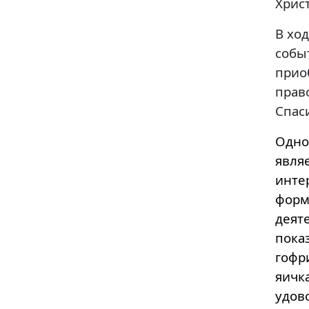
Хрис
В хо
собы
прио
прав
Спас
Одно
явл
инте
форм
деят
пока
гофр
яичк
удов