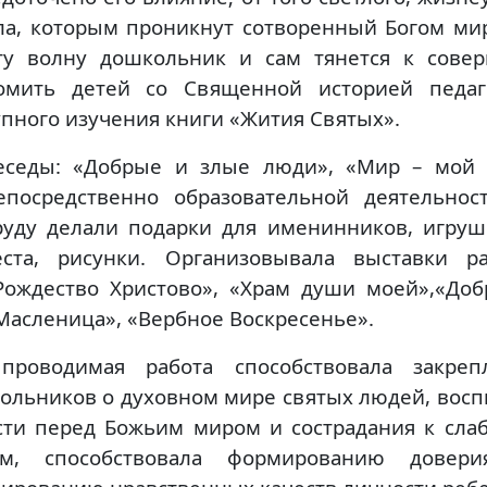
ла, которым проникнут сотворенный Богом ми
ту волну дошкольник и сам тянется к сове
омить детей со Священной историей педаг
упного изучения книги «Жития Святых».
еседы: «Добрые и злые люди», «Мир – мой 
епосредственно образовательной деятельно
руду делали подарки для именинников, игруш
еста, рисунки. Организовывала выставки р
Рождество Христово», «Храм души моей»,«Доб
Масленица», «Вербное Воскресенье».
проводимая работа способствовала закре
ольников о духовном мире святых людей, восп
сти перед Божьим миром и сострадания к сл
ям, способствовала формированию дове