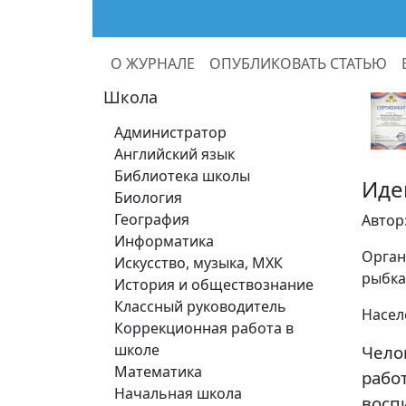
О ЖУРНАЛЕ
ОПУБЛИКОВАТЬ СТАТЬЮ
Школа
Администратор
Английский язык
Библиотека школы
Иде
Биология
География
Автор
Информатика
Орган
Искусство, музыка, МХК
рыбка
История и обществознание
Классный руководитель
Насел
Коррекционная работа в
школе
Чело
Математика
рабо
Начальная школа
восп