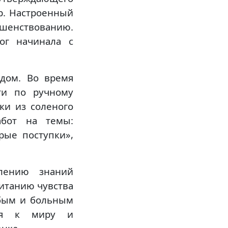
р. Настроенный
ршенствованию.
ог начинала с
дом. Во время
сти по ручному
ки из соленого
абот на темы:
рые поступки»,
плению знаний
итанию чувства
абым и больным
рия к миру и