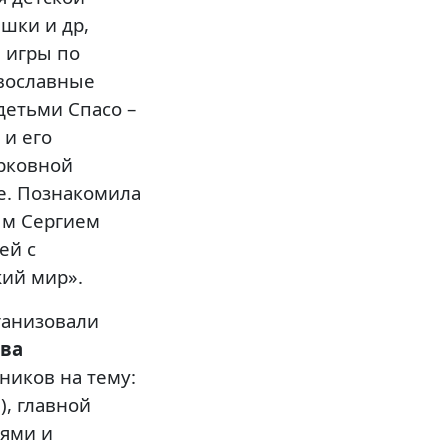
шки и др,
 игры по
авославные
детьми Спасо –
 и его
рковной
е. Познакомила
ым Сергием
ей с
жий мир».
ганизовали
тва
ников на тему:
), главной
иями и