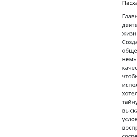
Пасха
Глав
деят
жизн
Созд
обще
нем»
качес
что
испо
хоте
тай
выск
усло
восп
соср