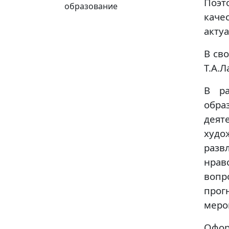
Поэт
образование
каче
акту
В сво
Т.А.Л
В ра
обра
деят
худ
разв
нрав
вопр
про
меро
Офор