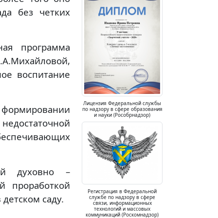
ада без четких
ная программа
.Михайловой,
ное воспитание
Лицензия Федеральной службы
в формировании
по надзору в сфере образования
и науки (Рособрнадзор)
 недостаточной
беспечивающих
ей духовно –
ой проработкой
Регистрация в Федеральной
 детском саду.
службе по надзору в сфере
связи, информационных
технологий и массовых
коммуникаций (Роскомнадзор)