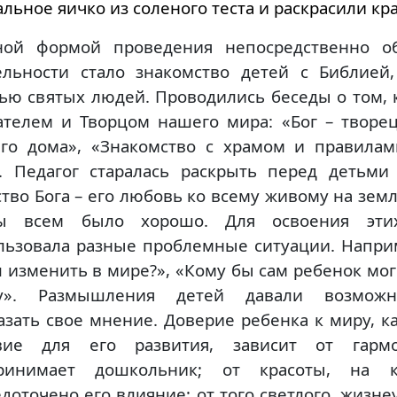
льное яичко из соленого теста и раскрасили крас
ной формой проведения непосредственно об
ельности стало знакомство детей с Библией
ью святых людей. Проводились беседы о том, к
ателем и Творцом нашего мира: «Бог – творе
го дома», «Знакомство с храмом и правила
. Педагог старалась раскрыть перед детьми
тво Бога – его любовь ко всему живому на земле
бы всем было хорошо. Для освоения эти
льзовала разные проблемные ситуации. Напри
л изменить в мире?», «Кому бы сам ребенок мо
ну». Размышления детей давали возможн
азать свое мнение. Доверие ребенка к миру, к
вие для его развития, зависит от гарм
ринимает дошкольник; от красоты, на к
едоточено его влияние; от того светлого, жиз