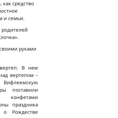
 как средство
ностное
 и семьи.
я родителей
лочка».
 своими руками
вертеп. В нем
над вертепом –
Вифлеемскую
ры поставили
и конфетами
оны праздника
е о Рождестве