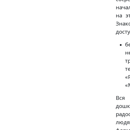
нача
на э
Знак
дост
б
н
т
т
«
«
Вся 
дошк
радо
люд