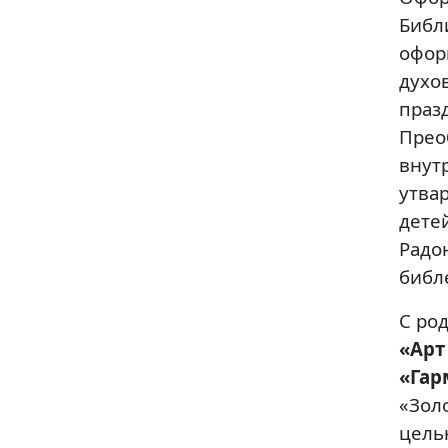
Библ
офор
духо
праз
Прео
внут
утва
дете
Радо
библ
С ро
«Арт
«Гар
«Зол
цель