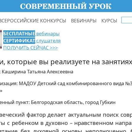
ВСЕРОССИЙСКИЕ КОНКУРСЫ
ВЕБИНАРЫ
КУРСЫ
БЕСПЛАТНЫЕ
вебинары
СЕРТИФИКАТ
слушателя
ПОЛУЧИТЬ СЕЙЧАС >>>
и, которые вы реализуете на занятия
: Каширина Татьяна Алексеевна
изация: МАДОУ Детский сад комбинированного вида №3
»
енный пункт: Белгородская область, город Губкин
веческий фактор делает актуальным поиск со
ты с ребенком в духовно – нравственном напра
итание без духовной основы неполноценно, 