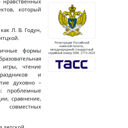
– нравственных
ктов, который
как Л. В. Годун,
витцкой.
Регистрация Российской
книжной палаты,
личные формы
международный стандартный
серийный номер ISSN: 2713-282X
разовательная
е игры, чтение
праздников и
тие духовно –
а: проблемные
ии, сравнение,
и совместных
я детской