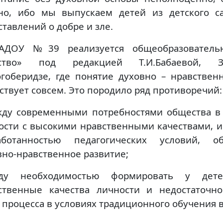
но, ибо мы выпускаем детей из детского с
ставлений о добре и зле.
АДОУ №39 реализуется
общеобразователь
ство» под редакцией Т.И.Бабаевой, З.А
Гогоберидзе, где понятие духовно – нравствен
тствует совсем. Это породило ряд противоречий:
жду современными потребностями общества 
ости с высокими нравственными качествами, и
аботанностью педагогических условий, о
вно-нравственное развитие;
жду необходимостью формировать у дет
ственные качества личности и недостаточн
о процесса в условиях традиционного обучения в