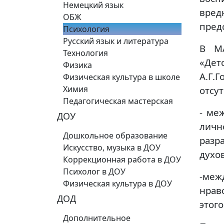
Немецкий язык
вред
ОБЖ
пред
Психология
Русский язык и литература
В М
Технология
«Дет
Физика
А.Г.
Физическая культура в школе
Химия
отсу
Педагогическая мастерская
- ме
ДОУ
личн
Дошкольное образование
разр
Искусство, музыка в ДОУ
духо
Коррекционная работа в ДОУ
Психолог в ДОУ
-ме
Физическая культура в ДОУ
нрав
ДОД
этог
Дополнительное