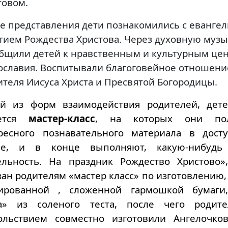
товом.
де представления дети познакомились с еванге
тием Рождества Христова. Через духовную музы
бщили детей к нравственным и культурным це
ославия. Воспитывали благоговейное отношени
ителя Иисуса Христа и Пресвятой Богородицы.
й из форм взаимодействия родителей, дете
яется
мастер-класс
, на которых они по
ресного познавательного материала в дост
е, и в конце выполняют, какую-нибудь 
ельность. На праздник Рождество Христово»
зан родителям «мастер класс» по изготовлению,
ированной , сложенной гармошкой бумаги,
а» из соленого теста, после чего роди
ольствием совместно изготовили Ангелочко