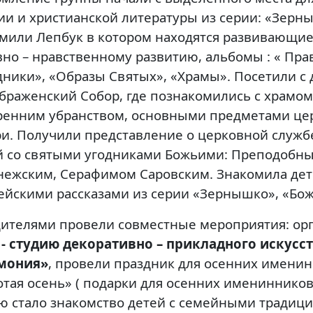
ии и христианской литературы из серии: «Зерны
мили Лепбук в котором находятся развивающие
вно – нравственному развитию, альбомы : « Пр
дники», «Образы Святых», «Храмы». Посетили с 
браженский Собор, где познакомились с храмом
ренним убранством, основными предметами це
ри. Получили представление о церковной служб
й со святыми угодниками Божьими: Преподобн
нежским, Серафимом Саровским. Знакомила дет
ейскими рассказами из серии «Зернышко», «Бо
дителями провели совместные мероприятия: ор
 - студию декоративно – прикладного искусс
мония»
, провели праздник для осенних именин
отая осень» ( подарки для осенних именинников
ю стало знакомство детей с семейными традиц