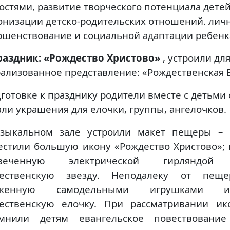
остями, развитие творческого потенциала детей,
онизации детско-родительских отношений. лич
ршенствование и социальной адаптации ребенка
раздник: «Рождество Христово»
, устроили дл
рализованное представление: «Рождественская Е
дготовке к празднику родители вместе с детьми
али украшения для елочки, группы, ангелочков.
зыкальном зале устроили макет пещеры – 
естили большую икону «Рождество Христово»; 
свеченную электрической гирляндой 
ественскую звезду. Неподалеку от пеще
яженную самодельными игрушками 
ественскую елочку. При рассматривании ик
мнили детям евангельское повествовани