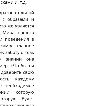
ками и. т.д.
разовательной
, с образами и
то же является
ц Мира, нашего
ми поведения в
 самое главное
, заботу о том,
х знаний она
мер: «Чтобы ты
г доверить свою
ость каждому
ак необходимое
онии, которую
оторую будет
неутверждающего