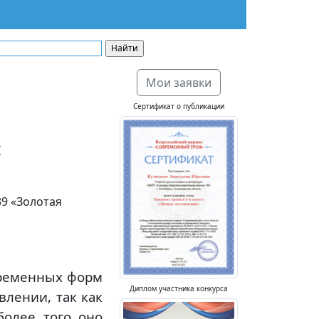
Мои заявки
Сертификат о публикации
х
9 «Золотая
временных форм
Диплом участника конкурса
влении, так как
более того оно