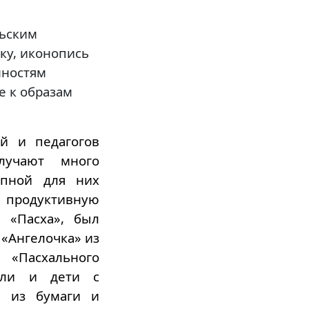
льским
ку, иконопись
нностям
е к образам
й и педагогов
лучают много
упной для них
продуктивную
, «Пасха», был
 «Ангелочка» из
 «Пасхального
тели и дети с
в из бумаги и