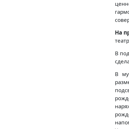
ценн
гарм
сове
На п
теат
В по
сдел
В му
разм
под
рожд
нар
рожд
напо