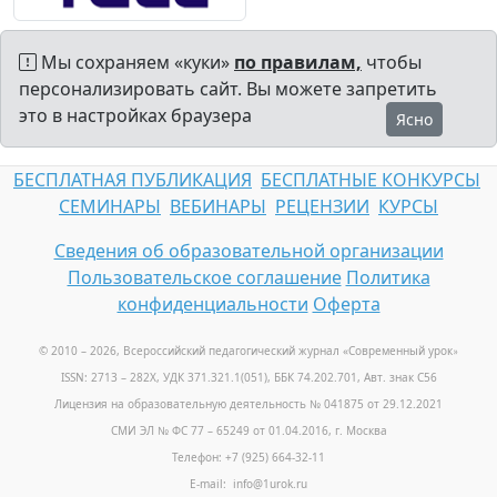
Мы сохраняем «куки»
по правилам,
чтобы
персонализировать сайт. Вы можете запретить
это в настройках браузера
Ясно
БЕСПЛАТНАЯ ПУБЛИКАЦИЯ
БЕСПЛАТНЫЕ КОНКУРСЫ
СЕМИНАРЫ
ВЕБИНАРЫ
РЕЦЕНЗИИ
КУРСЫ
Сведения об образовательной организации
Пользовательское соглашение
Политика
конфиденциальности
Оферта
© 2010 – 2026, Всероссийский педагогический журнал «Современный урок
»
ISSN: 2713 – 282X, УДК 371.321.1(051), ББК 74.202.701, Авт. знак С56
Лицензия на образовательную деятельность № 041875 от 29.12.2021
СМИ ЭЛ № ФС 77 – 65249 от 01.04.2016, г. Москва
Телефон: +7 (925) 664-32-11
E-mail: info@1urok.ru