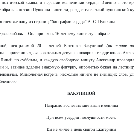
 поэтической славы, и первыми волнениями сердца. Именно в это вр
 образы в поэзии Пушкина-лицеиста, рождается светлый пушкинский ку
истнем же одну из страниц “биографии сердца” А. С. Пушкина.
ервая любовь… Она пришла к 16-летнему лицеисту в образе
зной, неотразимой 20 – летней Катеньки Бакуниной
(на экране по
на - приветливая, очаровательная девушка покорила сердце юного Алекс
 Лицей по субботам, и каждую свободную минуту Александр проводил
и и, завидев вдалеке знакомую фигурку, опрометью бежал на лестницу
евзначай. Мимолетная встреча, несколько ничего не значащих слов, ул
бленного.
БАКУНИНОЙ
Напрасно воспевать мне ваши именины
При всем усердии послушности моей;
Вы не милее в день святой Екатерины