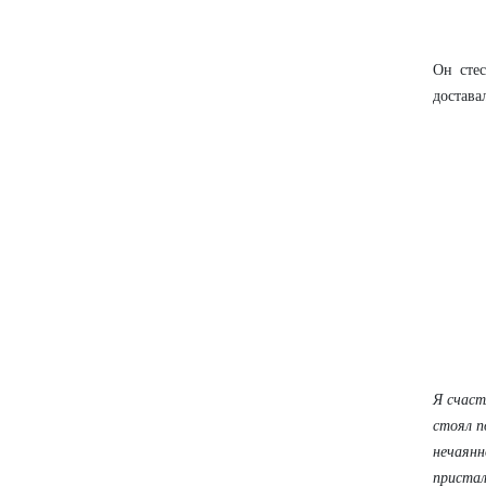
Он стес
достава
Я счаст
стоял п
нечаянн
пристал