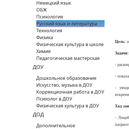
Немецкий язык
ОБЖ
Психология
Русский язык и литература
Технология
Физика
Цель:
з
Физическая культура в школе
Химия
Задачи:
Педагогическая мастерская
- расши
ДОУ
- показ
Дошкольное образование
Искусство, музыка в ДОУ
- увид
Коррекционная работа в ДОУ
искренн
Психолог в ДОУ
Физическая культура в ДОУ
Ход за
ДОД
- Лицей
Дополнительное
патрио