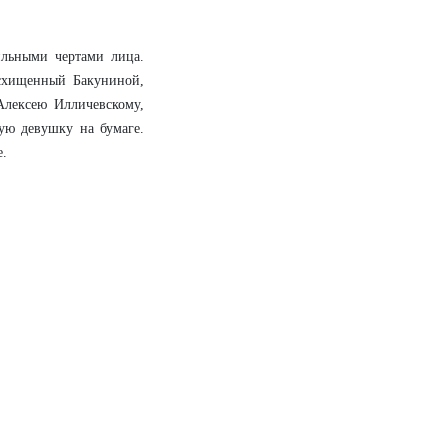
ильными чертами лица.
осхищенный Бакуниной,
Алексею Илличевскому,
ую девушку на бумаге.
е.