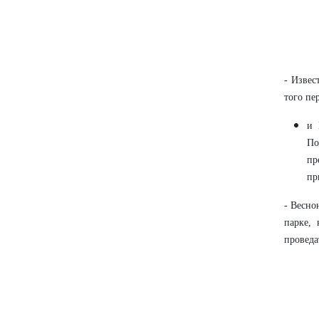
- Извес
того пе
и 
По
пр
пр
- Весно
парке,
проведа