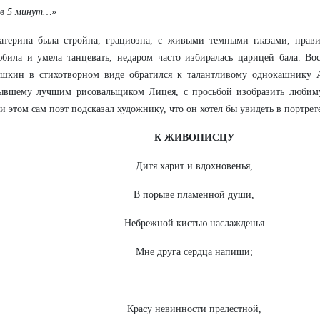
ив 5 минут…»
атерина была стройна, грациозна, с живыми темными глазами, прав
била и умела танцевать, недаром часто избиралась царицей бала. В
шкин в стихотворном виде обратился к талантливому однокашнику 
ывшему лучшим рисовальщиком Лицея, с просьбой изобразить любим
и этом сам поэт подсказал художнику, что он хотел бы увидеть в портрет
К ЖИВОПИСЦУ
Дитя харит и вдохновенья,
В порыве пламенной души,
Небрежной кистью наслажденья
Мне друга сердца напиши;
Красу невинности прелестной,