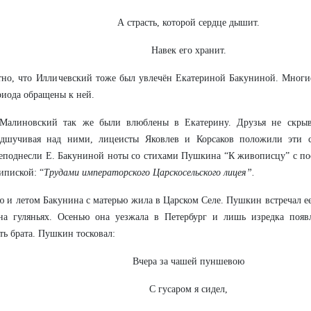
А страсть, которой сердце дышит.
Навек его хранит.
тно, что Илличевский тоже был увлечён Екатериной Бакуниной. Многи
риода обращены к ней.
Малиновский так же были влюблены в Екатерину. Друзья не скрыва
дшучивая над ними, лицеисты Яковлев и Корсаков положили эти 
еподнесли Е. Бакуниной ноты со стихами Пушкина “К живописцу” с п
ипиской: “
Трудами императорского Царскосельского лицея”.
ю и летом Бакунина с матерью жила в Царском Селе. Пушкин встречал е
 на гуляньях. Осенью она уезжала в Петербург и лишь изредка появ
ть брата. Пушкин тосковал:
Вчера за чашей пуншевою
С гусаром я сидел,