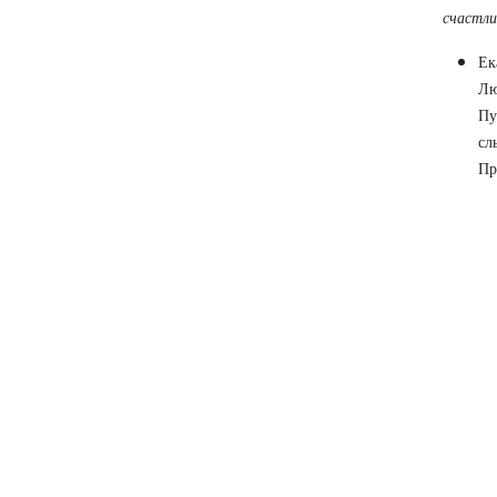
счастл
Ек
Лю
Пу
сл
Пр