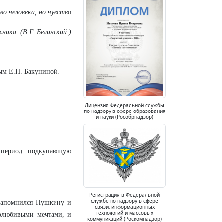
во человека, но чувство
ника. (В.Г. Белинский.)
ым Е.П. Бакуниной.
Лицензия Федеральной службы
по надзору в сфере образования
и науки (Рособрнадзор)
 период подкупающую
Регистрация в Федеральной
службе по надзору в сфере
 запомнился Пушкину и
связи, информационных
технологий и массовых
долюбивыми мечтами, и
коммуникаций (Роскомнадзор)