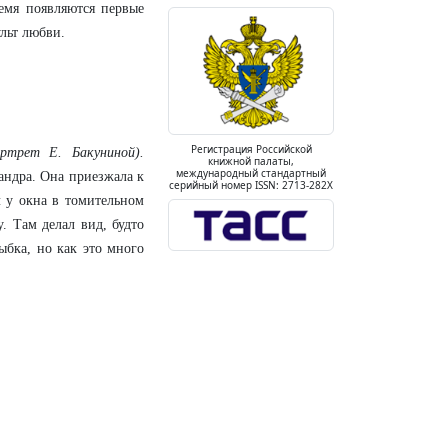
емя появляются первые
льт любви.
Регистрация Российской
ртрет Е. Бакуниной).
книжной палаты,
международный стандартный
андра. Она приезжала к
серийный номер ISSN: 2713-282X
 у окна в томительном
. Там делал вид, будто
ыбка, но как это много