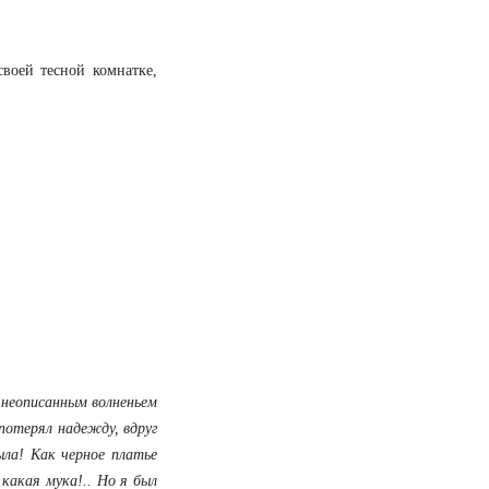
воей тесной комнатке,
с неописанным волненьем
потерял надежду, вдруг
ыла! Как черное платье
 какая мука!.. Но я был