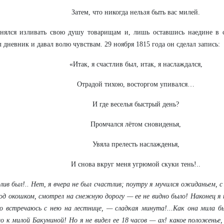
Затем, что никогда нельзя быть вас милей.
нялся изливать свою душу товарищам и, лишь оставшись наедине в с
л дневник и давал волю чувствам. 29 ноября 1815 года он сделал запись:
«Итак, я счастлив был, итак, я наслаждался,
Отрадой тихою, восторгом упивался…
И где веселья быстрый день?
Промчался лётом сновиденья,
Увяла прелесть наслажденья,
И снова вкруг меня угрюмой скуки тень!..
лив был!.. Нет, я вчера не был счастлив; поутру я мучился ожиданьем, 
од окошком, смотрел на снежную дорогу — ее не видно было! Наконец я 
о встречаюсь с нею на лестнице, — сладкая минута!...Как она мила б
о к милой Бакуниной! Но я не видел ее 18 часов — ах! какое положенье,