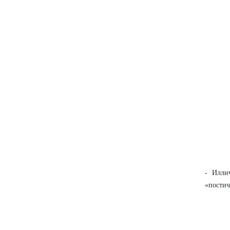
- Илли
«постич