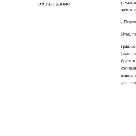
образование
началом
женские
- Перел
Итак, п
грацио
Екатери
брату в
ожидани
вышел н
для влю