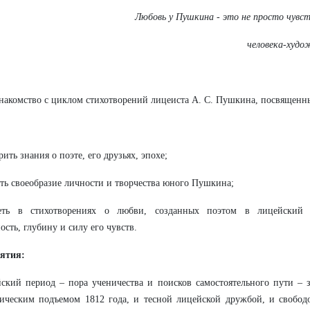
Любовь у Пушкина - это не просто чувст
человека-худож
накомство с циклом стихотворений лицеиста А. С. Пушкина, посвященн
рить знания о поэте, его друзьях, эпохе;
ать своеобразие личности и творчества юного Пушкина;
еть в стихотворениях о любви, созданных поэтом в лицейский
ость, глубину и силу его чувств.
нятия:
ский период – пора ученичества и поисков самостоятельного пути –
тическим подъемом 1812 года, и тесной лицейской дружбой, и свобо