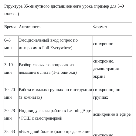
Структура 35-минутного дистанционного урока (пример для 5–9
классов):
Время
Активность
Формат
0–3
Эмоциональный вход (опрос по
синхронно
мин
интересам в Poll Everywhere)
синхронно,
3–10
Разбор «горячего вопроса» из
демонстрация
мин
домашнего листа (1–2 ошибки)
экрана
10–20
Работа в малых группах по инструкции
синхронно, но в
мин
(в комнатах)
группах
20–28
Индивидуальная работа в LearningApps
асинхронно в эфире
мин
/ РЭШ с самопроверкой
28–33
«Выходной билет» (одно предложение
синхронно