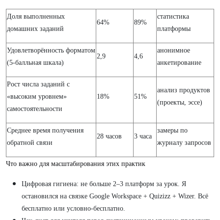
Доля выполненных
статистика
64%
89%
домашних заданий
платформы
Удовлетворённость форматом
анонимное
2,9
4,6
(5-балльная шкала)
анкетирование
Рост числа заданий с
анализ продуктов
«высоким уровнем»
18%
51%
(проекты, эссе)
самостоятельности
Среднее время получения
замеры по
28 часов
3 часа
обратной связи
журналу запросов
Что важно для масштабирования этих практик
Цифровая гигиена: не больше 2–3 платформ за урок. Я
остановился на связке Google Workspace + Quizizz + Wizer. Всё
бесплатно или условно-бесплатно.