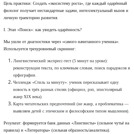
Цель практики: Создать «экосистему роста», где каждый одарённый
филолог получает нестандартные задачи, интеллектуальный вызов и
личную траекторию развития.
I. Этап «Поиск»: как увидеть одарённость?
Мы ушли от диагностики через «самого начитанного ученика».
Используется трехуровневый скрининг:
Лингвистический экспресс-тест (5 минут на уроке):
реконструкция текста, по ключевым словам, поиск парадоксов в
орфографии.
Челлендж «Стиль за минуту»: ученик пересказывает одну
новость в трёх разных стилях (официоз, рэп, эпистолярный
жанр XIX века).
Карта читательских предпочтений (не жанр, а проблематика —
выявляем детей с этическим и философским типом мышления).
Результат: формируется банк данных «Лингвисты» (сильное чутьё на
правила) и «Литераторы» (сильная образность/аналитика).