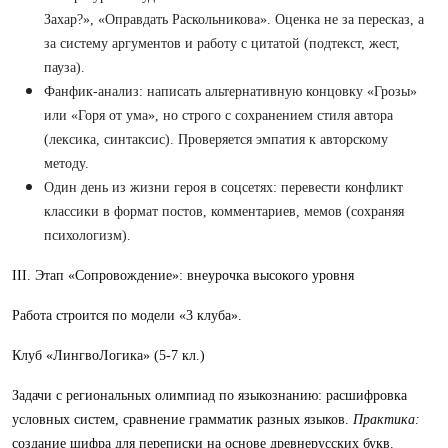
Захар?», «Оправдать Раскольникова». Оценка не за пересказ, а
за систему аргументов и работу с цитатой (подтекст, жест,
пауза).
Фанфик-анализ: написать альтернативную концовку «Грозы»
или «Горя от ума», но строго с сохранением стиля автора
(лексика, синтаксис). Проверяется эмпатия к авторскому
методу.
Один день из жизни героя в соцсетях: перевести конфликт
классики в формат постов, комментариев, мемов (сохраняя
психологизм).
III. Этап «Сопровождение»: внеурочка высокого уровня
Работа строится по модели «3 клуба».
Клуб «ЛингвоЛогика» (5-7 кл.)
Задачи с региональных олимпиад по языкознанию: расшифровка
условных систем, сравнение грамматик разных языков.
Практика:
создание шифра для переписки на основе древнерусских букв.