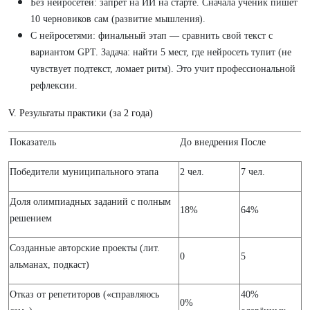
Без нейросетей: запрет на ИИ на старте. Сначала ученик пишет
10 черновиков сам (развитие мышления).
С нейросетями: финальный этап — сравнить свой текст с
вариантом GPT. Задача: найти 5 мест, где нейросеть тупит (не
чувствует подтекст, ломает ритм). Это учит профессиональной
рефлексии.
V. Результаты практики (за 2 года)
Показатель
До внедрения
После
Победители муниципального этапа
2 чел.
7 чел.
Доля олимпиадных заданий с полным
18%
64%
решением
Созданные авторские проекты (лит.
0
5
альманах, подкаст)
Отказ от репетиторов («справляюсь
40%
0%