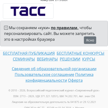
номер ISSN: 2713-282X
Мы сохраняем «куки»
по правилам,
чтобы
персонализировать сайт. Вы можете запретить
это в настройках браузера
Ясно
БЕСПЛАТНАЯ ПУБЛИКАЦИЯ
БЕСПЛАТНЫЕ КОНКУРСЫ
СЕМИНАРЫ
ВЕБИНАРЫ
РЕЦЕНЗИИ
КУРСЫ
Сведения об образовательной организации
Пользовательское соглашение
Политика
конфиденциальности
Оферта
© 2010 – 2026, Всероссийский педагогический журнал «Современный урок
»
ISSN: 2713 – 282X, УДК 371.321.1(051), ББК 74.202.701, Авт. знак С56
Лицензия на образовательную деятельность № 041875 от 29.12.2021
СМИ ЭЛ № ФС 77 – 65249 от 01.04.2016, г. Москва