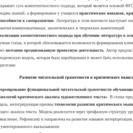
скрывает суть компетентностного подхода, который является основой ФГ
редача знаний, а формирование у учащихся
практических навыков, кр
способности к саморазвитию
. Литература в этом контексте выступает и
звития коммуникативных, аналитических и творческих компетенций.
еализация компетентностного подхода при обучении литературе в ос
учная статья, в которой обосновывается возможность формирования клю
рез
поэтапно организованную проектную деятельность
. Автор предлаг
тодическую модель, которая была апробирована и может быть использов
дагогами.
Развитие читательской грамотности и критического мыш
ормирование функциональной читательской грамотности обучающих
хнологий критического анализа художественного текста»
. В статье пр
дель, интегрирующая приемы
технологии развития критического мы
оцесс анализа текста. Модель реализуется через трехфазную структуру ур
мысление, Рефлексия) и направлена на развитие навыков интерпретации
гументированного высказывания.