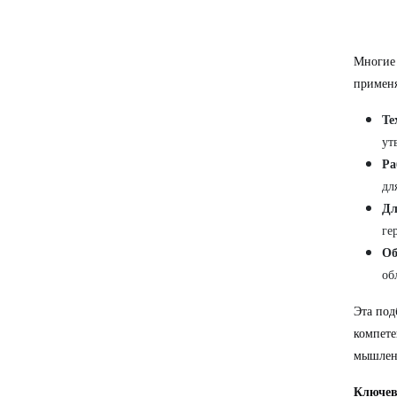
Многие 
применя
Те
ут
Ра
дл
Дл
ге
Об
об
Эта под
компете
мышлен
Ключев