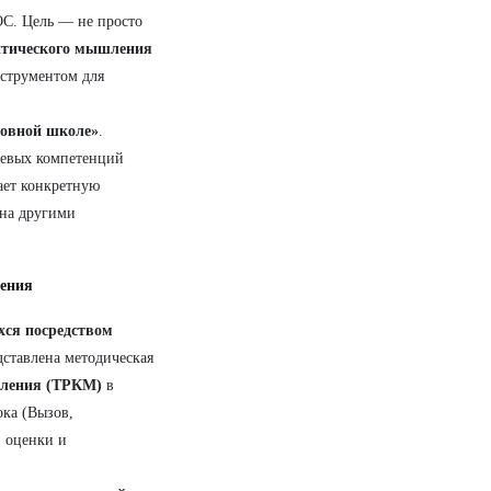
ОС. Цель — не просто
итического мышления
нструментом для
новной школе»
.
чевых компетенций
ает конкретную
ана другими
ления
ся посредством
едставлена методическая
шления (ТРКМ)
в
ока (Вызов,
, оценки и