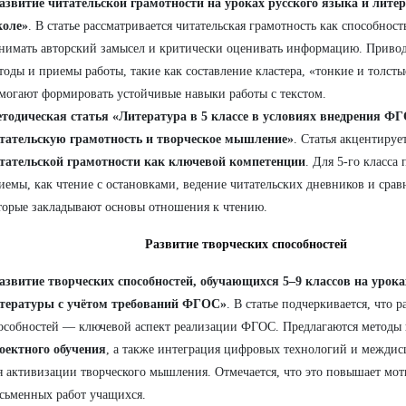
азвитие читательской грамотности на уроках русского языка и лите
оле»
. В статье рассматривается читательская грамотность как способност
нимать авторский замысел и критически оценивать информацию. Привод
тоды и приемы работы, такие как составление кластера, «тонкие и толст
могают формировать устойчивые навыки работы с текстом.
тодическая статья «Литература в 5 классе в условиях внедрения 
тательскую грамотность и творческое мышление»
. Статья акцентируе
тательской грамотности как ключевой компетенции
. Для 5-го класса
иемы, как чтение с остановками, ведение читательских дневников и срав
торые закладывают основы отношения к чтению.
Развитие творческих способностей
азвитие творческих способностей, обучающихся 5–9 классов на урока
тературы с учётом требований ФГОС»
. В статье подчеркивается, что 
особностей — ключевой аспект реализации ФГОС. Предлагаются методы
оектного обучения
, а также интеграция цифровых технологий и межди
я активизации творческого мышления. Отмечается, что это повышает мот
сьменных работ учащихся.