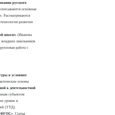
авании русского
е описываются основные
и. Рассматриваются
технология развития
ой школе»
(Иванова
и младших школьников.
рупповая работа с
туры в условиях
дактические основы
ной к деятельностной
ивным субъектом
ии уроков и
ий (УУД).
и ФГОС»
. Статья