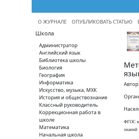
О ЖУРНАЛЕ
ОПУБЛИКОВАТЬ СТАТЬЮ
Школа
Администратор
Английский язык
Библиотека школы
Мет
Биология
язы
География
Информатика
Автор
Искусство, музыка, МХК
Орган
История и обществознание
Классный руководитель
Насел
Коррекционная работа в
школе
ФГОС ме
Математика
знаний 
Начальная школа