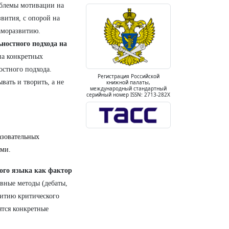
роблемы мотивации на
звития, с опорой на
аморазвитию.
ностного подхода на
на конкретных
остного подхода.
Регистрация Российской
вать и творить, а не
книжной палаты,
международный стандартный
серийный номер ISSN: 2713-282X
азовательных
ыми.
ого языка как фактор
ивные методы (дебаты,
витию критического
тся конкретные