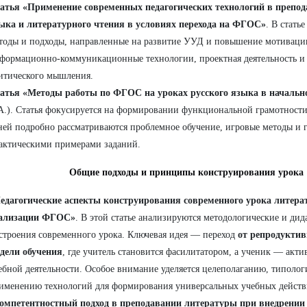
атья «Применение современных педагогических технологий в препод
ыка и литературного чтения в условиях перехода на ФГОС»
. В стать
тоды и подходы, направленные на развитие УУД и повышение мотиваци
формационно-коммуникационные технологии, проектная деятельность и 
итического мышления.
атья «Методы работы по ФГОС на уроках русского языка в начальн
А.). Статья фокусируется на формировании функциональной грамотност
ней подробно рассматриваются проблемное обучение, игровые методы и г
актическими примерами заданий.
Общие подходы и принципы конструирования урока
едагогические аспекты конструирования современного урока литера
ализации ФГОС»
. В этой статье анализируются методологические и ди
строения современного урока. Ключевая идея — переход
от репродуктив
дели обучения
, где учитель становится фасилитатором, а ученик — акт
ебной деятельности. Особое внимание уделяется целеполаганию, типолог
именению технологий для формирования универсальных учебных действ
омпетентностный подход в преподавании литературы при внедрени