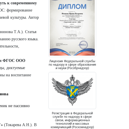
уть к современному
ГОС: формирование
чевой культуры. Автор
нинова Т.А.). Статья
анию русского языка.
тельности,
ции ФГОС ООО
Лицензия Федеральной службы
по надзору в сфере образования
оды, диктуемые
и науки (Рособрнадзор)
ны на воспитание
снова
еник не пассивно
Регистрация в Федеральной
службе по надзору в сфере
связи, информационных
технологий и массовых
"»
(Токарева А.Н.). В
коммуникаций (Роскомнадзор)