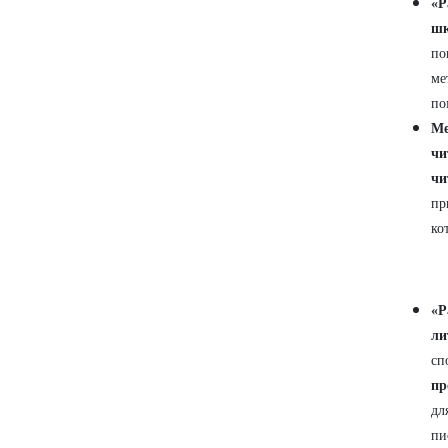
«Р
шк
по
ме
по
Ме
чи
чи
пр
ко
«Р
ли
сп
пр
дл
пи