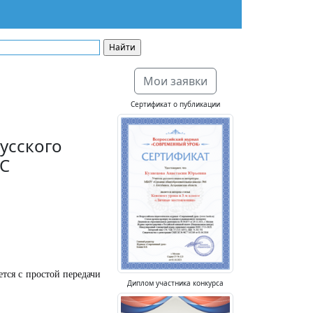
Мои заявки
Сертификат о публикации
усского
ОС
тся с простой передачи
Диплом участника конкурса