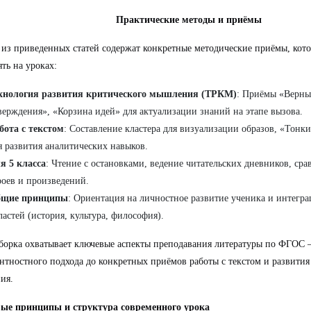
Практические методы и приёмы
из приведенных статей содержат конкретные методические приёмы, кот
ть на уроках:
хнология развития критического мышления (ТРКМ)
: Приёмы «Верны
верждения», «Корзина идей» для актуализации знаний на этапе вызова.
бота с текстом
: Составление кластера для визуализации образов, «Тонк
я развития аналитических навыков.
я 5 класса
: Чтение с остановками, ведение читательских дневников, ср
роев и произведений.
щие принципы
: Ориентация на личностное развитие ученика и интегра
ластей (история, культура, философия).
борка охватывает ключевые аспекты преподавания литературы по ФГОС
нтностного подхода до конкретных приёмов работы с текстом и развития
ия.
ые принципы и структура современного урока