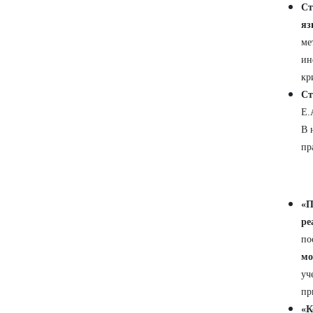
Ст
яз
ме
ин
кр
Ст
Е.
В 
пр
«П
ре
по
мо
уч
пр
«К