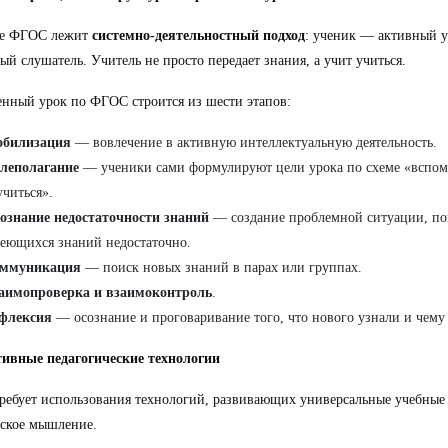
ве ФГОС лежит
системно-деятельностный подход
: ученик — активный у
ый слушатель. Учитель не просто передает знания, а учит учиться.
нный урок по ФГОС строится из шести этапов:
билизация
— вовлечение в активную интеллектуальную деятельность.
леполагание
— ученики сами формулируют цели урока по схеме «вспо
учиться».
ознание недостаточности знаний
— создание проблемной ситуации, по
еющихся знаний недостаточно.
ммуникация
— поиск новых знаний в парах или группах.
аимопроверка и взаимоконтроль
.
флексия
— осознание и проговаривание того, что нового узнали и чему
ивные педагогические технологии
ебует использования технологий, развивающих универсальные учебные
ское мышление.