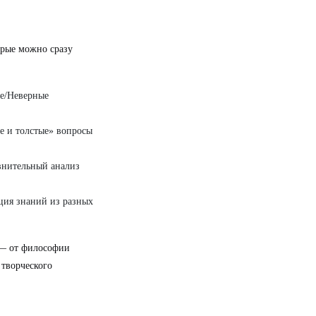
орые можно сразу
е/Неверные
ие и толстые» вопросы
авнительный анализ
ция знаний из разных
 — от философии
 творческого