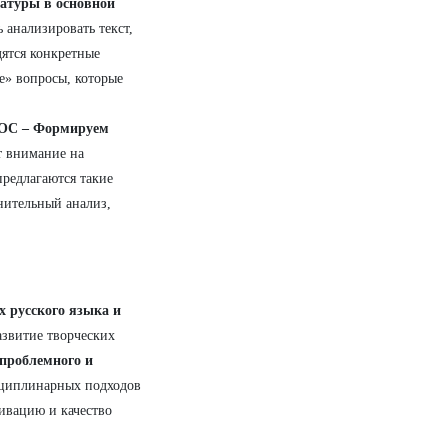
ратуры в основной
ь анализировать текст,
ятся конкретные
ые» вопросы, которые
ФГОС – Формируем
т внимание на
 предлагаются такие
нительный анализ,
х русского языка и
развитие творческих
проблемного и
сциплинарных подходов
ивацию и качество