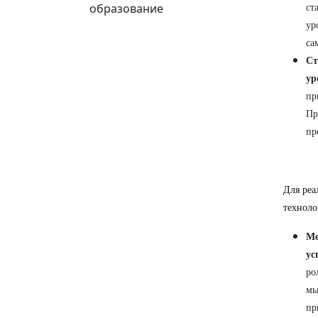
образование
ст
ур
са
Ст
ур
пр
Пр
пр
Для реа
техноло
Ме
ус
ро
мы
пр