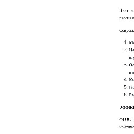
В осно
пассивн
Совреме
Мо
Це
на
Ос
им
Ко
Вз
Ре
Эффект
ФГОС тр
критиче