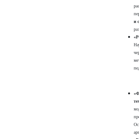
ра
пе
и 
ра
«Р
На
че
ме
пе
«Ф
те
мо
пр
Ос
ар