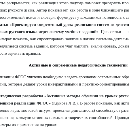
атье раскрывается, как реализация этого подхода помогает преодолеть п
оках русского языка. Автор показывает, как работа в зоне ближайшего ра
мостоятельный поиск и словари, формирует у школьников готовность к с
атья «Проектируем современный урок: реализация системно–деятель
оках русского языка через систему учебных заданий»
. Цель статьи — 
имерах показать, как спроектировать занятие в логике системно-деятельн
едлагается система заданий, которые учат мыслить, анализировать, доказы
осто заучивать правила.
Активные и современные педагогические технологии
лизации ФГОС учителю необходимо владеть арсеналом современных обр
гий, которые делают уроки интерактивными и практико-ориентированн
тодическая разработка «Активные методы обучения на уроках русск
пешной реализации ФГОС»
(Каунова Л.В.). В работе показано, как акт
левые игры, мозговой штурм, проектная деятельность) способствуют раз
шления, коммуникативных навыков и творческих способностей. Приводя
имеры их применения на уроках.