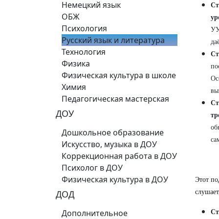
Немецкий язык
Ст
ОБЖ
ур
Психология
УУ
Русский язык и литература
да
Технология
Ст
Физика
по
Физическая культура в школе
Ос
Химия
вы
Педагогическая мастерская
Ст
ДОУ
тр
об
Дошкольное образование
са
Искусство, музыка в ДОУ
Коррекционная работа в ДОУ
Психолог в ДОУ
Физическая культура в ДОУ
Этот по
ДОД
слушает
Дополнительное
Ст