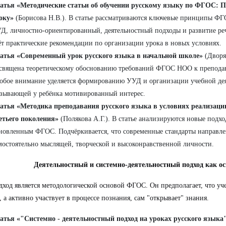
атья «Методические статьи об обучении русскому языку по ФГОС: П
оку»
(Борисова Н.В.). В статье рассматриваются ключевые принципы Ф
Д, личностно-ориентированный, деятельностный подходы и развитие ре
ёт практические рекомендации по организации урока в новых условиях.
атья «Современный урок русского языка в начальной школе»
(Дворя
священа теоретическому обоснованию требований ФГОС НОО к преподав
обое внимание уделяется формированию УУД и организации учебной дея
зывающей у ребёнка мотивированный интерес.
атья «Методика преподавания русского языка в условиях реализа
етьего поколения»
(Полякова А.Г.). В статье анализируются новые подх
новленным ФГОС. Подчёркивается, что современные стандарты направле
мостоятельно мыслящей, творческой и высоконравственной личности.
Деятельностный и системно-деятельностный подход как о
дход является методологической основой ФГОС. Он предполагает, что уч
, а активно участвует в процессе познания, сам "открывает" знания.
атья «"Системно - деятельностный подход на уроках русского языка