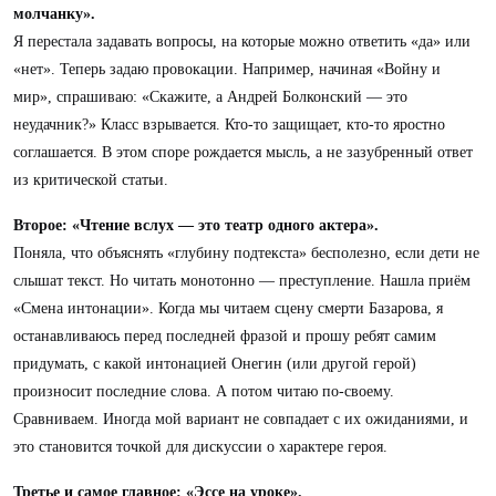
молчанку».
Я перестала задавать вопросы, на которые можно ответить «да» или
«нет». Теперь задаю провокации. Например, начиная «Войну и
мир», спрашиваю: «Скажите, а Андрей Болконский — это
неудачник?» Класс взрывается. Кто-то защищает, кто-то яростно
соглашается. В этом споре рождается мысль, а не зазубренный ответ
из критической статьи.
Второе: «Чтение вслух — это театр одного актера».
Поняла, что объяснять «глубину подтекста» бесполезно, если дети не
слышат текст. Но читать монотонно — преступление. Нашла приём
«Смена интонации». Когда мы читаем сцену смерти Базарова, я
останавливаюсь перед последней фразой и прошу ребят самим
придумать, с какой интонацией Онегин (или другой герой)
произносит последние слова. А потом читаю по-своему.
Сравниваем. Иногда мой вариант не совпадает с их ожиданиями, и
это становится точкой для дискуссии о характере героя.
Третье и самое главное: «Эссе на уроке».