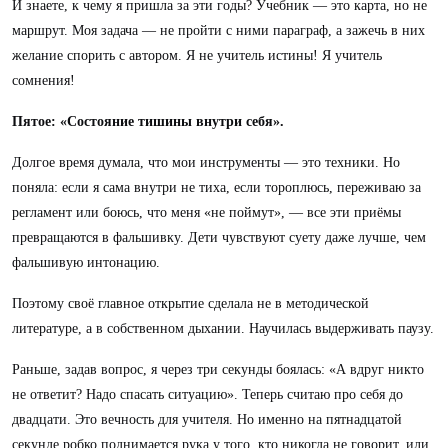
И знаете, к чему я пришла за эти годы? Учебник — это карта, но не
маршрут. Моя задача — не пройти с ними параграф, а зажечь в них
желание спорить с автором. Я не учитель истины! Я учитель
сомнения!
Пятое: «Состояние тишины внутри себя».
Долгое время думала, что мои инструменты — это техники. Но
поняла: если я сама внутри не тиха, если тороплюсь, переживаю за
регламент или боюсь, что меня «не поймут», — все эти приёмы
превращаются в фальшивку. Дети чувствуют суету даже лучше, чем
фальшивую интонацию.
Поэтому своё главное открытие сделала не в методической
литературе, а в собственном дыхании. Научилась выдерживать паузу.
Раньше, задав вопрос, я через три секунды боялась: «А вдруг никто
не ответит? Надо спасать ситуацию». Теперь считаю про себя до
двадцати. Это вечность для учителя. Но именно на пятнадцатой
секунде робко поднимается рука у того, кто никогда не говорит, или