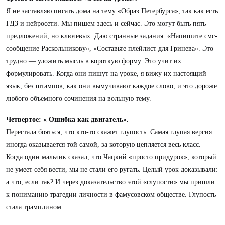
Я не заставляю писать дома на тему «Образ Петербурга», так как есть
ГДЗ и нейросети. Мы пишем здесь и сейчас. Это могут быть пять
предложений, но ключевых. Даю странные задания: «Напишите смс-
сообщение Раскольникову», «Составьте плейлист для Гринева». Это
трудно — уложить мысль в короткую форму. Это учит их
формулировать. Когда они пишут на уроке, я вижу их настоящий
язык, без штампов, как они вымучивают каждое слово, и это дороже
любого объемного сочинения на вольную тему.
Четвертое: « Ошибка как двигатель».
Перестала бояться, что кто-то скажет глупость. Самая глупая версия
иногда оказывается той самой, за которую цепляется весь класс.
Когда один мальчик сказал, что Чацкий «просто придурок», который
не умеет себя вести, мы не стали его ругать. Целый урок доказывали:
а что, если так? И через доказательство этой «глупости» мы пришли
к пониманию трагедии личности в фамусовском обществе. Глупость
стала трамплином.