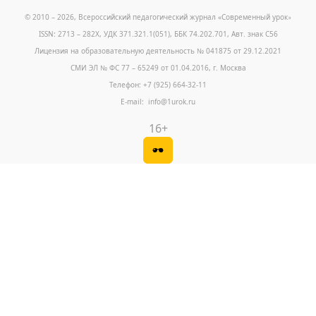
© 2010 – 2026, Всероссийский педагогический журнал «Современный урок
»
ISSN: 2713 – 282X, УДК 371.321.1(051), ББК 74.202.701, Авт. знак С56
Лицензия на образовательную деятельность № 041875 от 29.12.2021
СМИ ЭЛ № ФС 77 – 65249 от 01.04.2016, г. Москва
Телефон: +7 (925) 664-32-11
E-mail: info@1urok.ru
16+