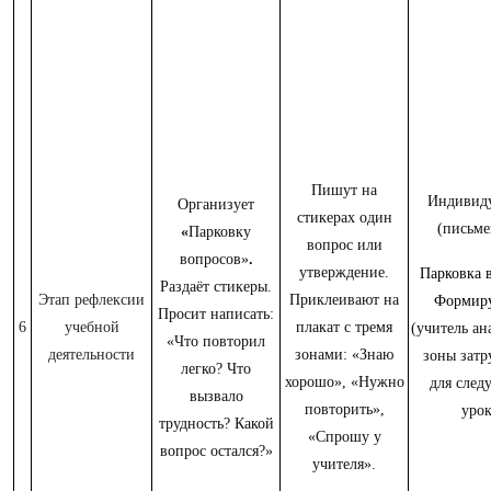
Пишут на
Индивиду
Организует
стикерах один
(письме
«
Парковку
вопрос или
вопросов»
.
утверждение.
Парковка 
Раздаёт стикеры.
Этап рефлексии
Приклеивают на
Формир
Просит написать:
6
учебной
плакат с тремя
(учитель ан
«Что повторил
деятельности
зонами: «Знаю
зоны затр
легко? Что
хорошо», «Нужно
для след
вызвало
повторить»,
урок
трудность? Какой
«Спрошу у
вопрос остался?»
учителя».