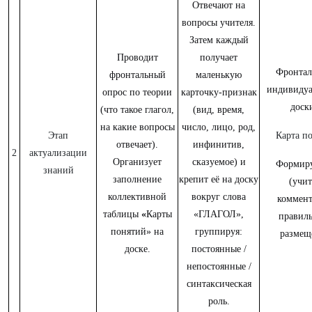
Отвечают на
вопросы учителя.
Затем каждый
Проводит
получает
Фронтал
фронтальный
маленькую
индивидуа
опрос по теории
карточку-признак
доски
(что такое глагол,
(вид, время,
на какие вопросы
число, лицо, род,
Этап
Карта п
отвечает).
инфинитив,
2
актуализации
Организует
сказуемое) и
Формир
знаний
заполнение
крепит её на доску
(учит
коллективной
вокруг слова
коммент
таблицы
«
Карты
«ГЛАГОЛ»,
правиль
понятий»
на
группируя:
размещ
доске.
постоянные /
непостоянные /
синтаксическая
роль.