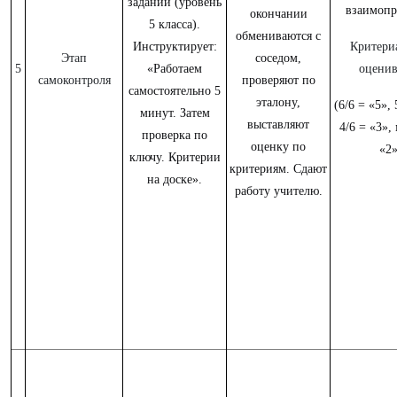
заданий (уровень
взаимопр
окончании
5 класса).
обмениваются с
Инструктирует:
Критери
Этап
соседом,
5
«Работаем
оценив
самоконтроля
проверяют по
самостоятельно 5
эталону,
(6/6 = «5», 
минут. Затем
выставляют
4/6 = «3»,
проверка по
оценку по
«2»
ключу. Критерии
критериям. Сдают
на доске».
работу учителю.