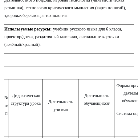
деятельностного подхода, игровая технология (лингвистическая
разминка), технология критического мышления (карта понятий),
здоровьесберегающая технология.
Используемые ресурсы:
учебник русского языка для 6 класса,
проектор/доска, раздаточный материал, сигнальные карточки
(зелёный/красный).
Формы орг
деятель
Дидактическая
Деятельность
№
обучающ
Деятельность
структура урока
обучающихся
/
п
/
учителя
п
Система оц