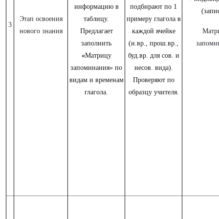
информацию в
подбирают по 1
(запис
Этап освоения
таблицу.
примеру глагола в
3
нового знания
Предлагает
каждой ячейке
Матр
заполнить
(н.вр., прош.вр.,
запоми
«
Матрицу
буд.вр. для сов. и
запоминания» по
несов. вида).
видам и временам
Проверяют по
глагола.
образцу учителя.