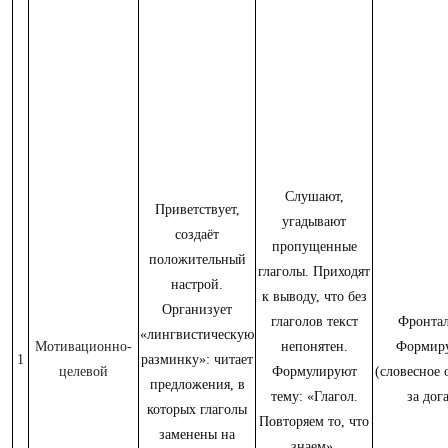
Слушают,
Приветствует,
угадывают
создаёт
пропущенные
положительный
глаголы. Приходят
настрой.
к выводу, что без
Организует
глаголов текст
Фронтал
«лингвистическую
Мотивационно-
непонятен.
Формир
1
разминку»: читает
целевой
Формулируют
(словесное 
предложения, в
тему: «Глагол.
за дог
которых глаголы
Повторяем то, что
заменены на
знаем».