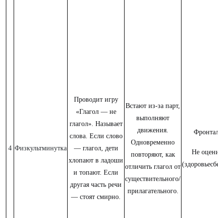
Проводит игру
Встают из-за парт,
«Глагол — не
выполняют
глагол». Называет
движения.
Фронтал
слова. Если слово
Одновременно
4
Физкультминутка
— глагол, дети
Не оцени
повторяют, как
хлопают в ладоши
(здоровьесб
отличить глагол от
и топают. Если
существительного/
другая часть речи
прилагательного.
— стоят смирно.