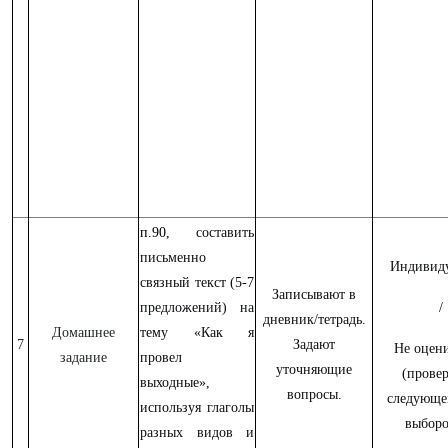
п.90,
составить
письменно
Индивиду
связный текст (5-7
Записывают в
предложений) на
/
дневник/тетрадь.
Домашнее
тему «Как я
7
Задают
Не оцени
задание
провел
уточняющие
(провер
выходные»,
вопросы.
следующе
используя глаголы
выборо
разных видов и