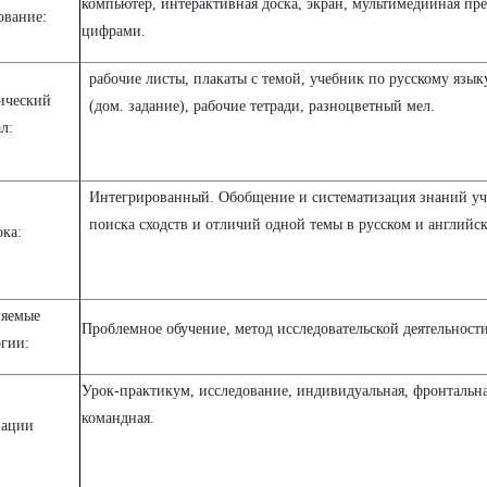
компьютер, интерактивная доска, экран, мультимедийная пре
ование:
цифрами.
рабочие листы, плакаты с темой, учебник по русскому языку
ический
(дом. задание), рабочие тетради, разноцветный мел.
л:
Интегрированный. Обобщение и систематизация знаний у
поиска сходств и отличий одной темы в русском и английс
ка:
яемые
Проблемное обучение, метод исследовательской деятельност
огии:
Урок-практикум, исследование, индивидуальная, фронтальна
командная.
зации