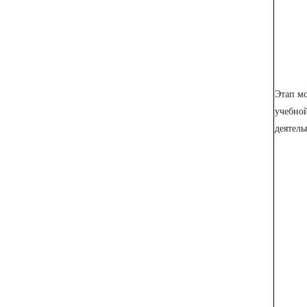
Этап м
учебно
деятель