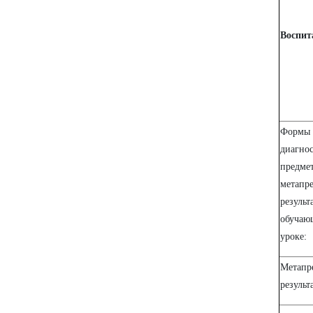
Воспит
Формы 
диагно
предме
метапр
результ
обучаю
уроке:
Метапр
результ