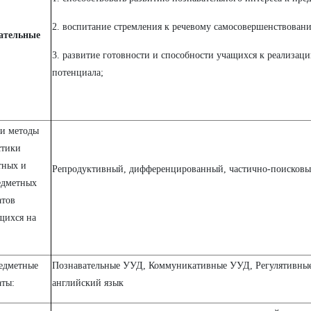
2. воспитание стремления к речевому самосовершенствован
ательные
3. развитие готовности и способности учащихся к реализаци
потенциала;
и методы
стики
тных и
Репродуктивный, дифференцированный, частично-поисков
едметных
атов
щихся на
едметные
Познавательные УУД, Коммуникативные УУД, Регулятивные
аты:
английский язык