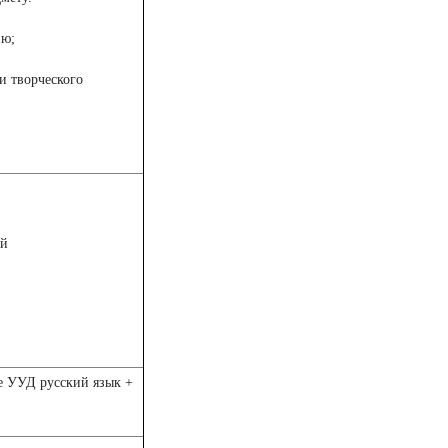
ию;
и творческого
ый
 УУД русский язык +