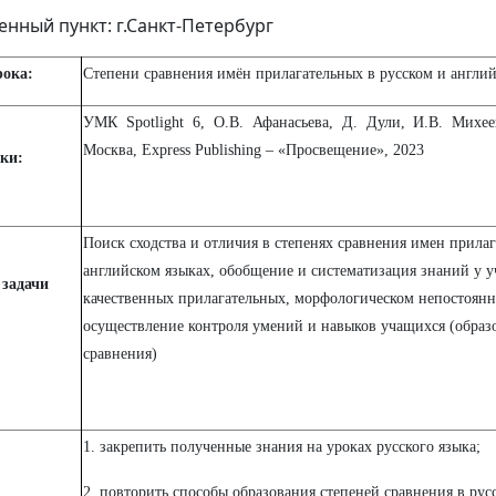
енный пункт: г.Санкт-Петербург
рока:
Степени сравнения имён прилагательных в русском и англи
УМК Spotlight 6, О.В. Афанасьева, Д. Дули, И.В. Михее
Москва, Express Publishing – «Просвещение», 2023
ки:
Поиск сходства и отличия в степенях сравнения имен прилаг
английском языках, обобщение и систематизация знаний у 
 задачи
качественных прилагательных, морфологическом непостоянн
осуществление контроля умений и навыков учащихся (образ
сравнения)
1. закрепить полученные знания на уроках русского языка;
2. повторить способы образования степеней сравнения в рус