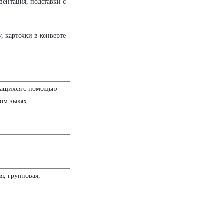
зентация, подставки с
, карточки в конверте
чащихся с помощью
ком зыках.
и
я, групповая,