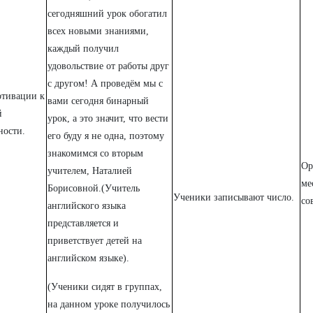
сегодняшний урок обогатил
всех новыми знаниями,
каждый получил
удовольствие от работы друг
с другом! А проведём мы с
отивации к
вами сегодня бинарный
й
урок, а это значит, что вести
ности.
его буду я не одна, поэтому
знакомимся со вторым
Ор
учителем, Наталией
ме
Борисовной.(Учитель
Ученики записывают число.
со
английского языка
представляется и
приветствует детей на
английском языке).
(Ученики сидят в группах,
на данном уроке получилось