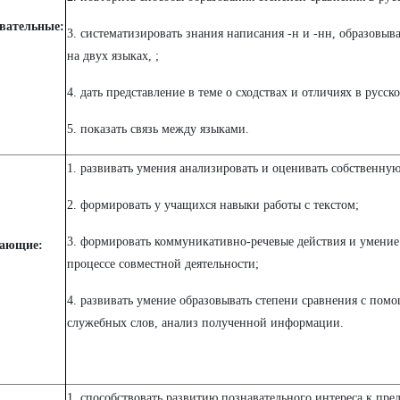
вательные:
3. систематизировать знания написания -н и -нн, образовыв
на двух языках, ;
4. дать представление в теме о сходствах и отличиях в русск
5. показать связь между языками.
1. развивать умения анализировать и оценивать собственную
2. формировать у учащихся навыки работы с текстом;
3. формировать коммуникативно-речевые действия и умение
вающие:
процессе совместной деятельности;
4. развивать умение образовывать степени сравнения с пом
служебных слов, анализ полученной информации.
1. способствовать развитию познавательного интереса к пред