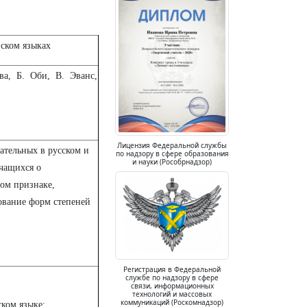
йском языках
ва, Б. Оби, В. Эванс,
Лицензия Федеральной службы
ательных в русском и
по надзору в сфере образования
и науки (Рособрнадзор)
учащихся о
ом признаке,
ование форм степеней
Регистрация в Федеральной
службе по надзору в сфере
связи, информационных
технологий и массовых
коммуникаций (Роскомнадзор)
ском языке;