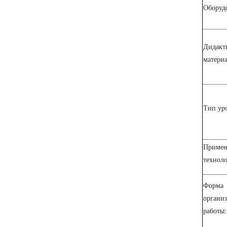
Оборуд
Дидакт
материа
Тип уро
Примен
технол
Форма
органи
работы: