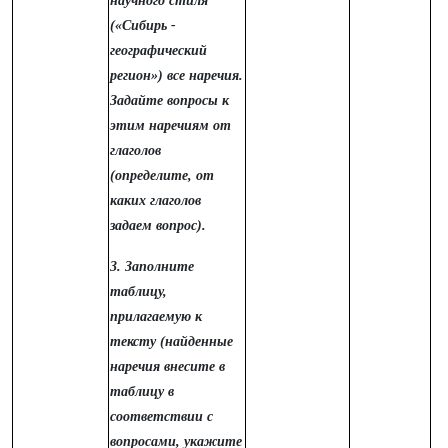
научного стиля
(«Сибирь -
географический
регион») все наречия.
Задайте вопросы к
этим наречиям от
глаголов
(определите, от
каких глаголов
задаем вопрос).
3. Заполните
таблицу,
прилагаемую к
тексту (найденные
наречия внесите в
таблицу в
соответствии с
вопросами, укажите