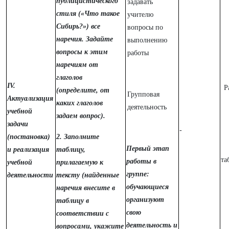
публицистического
задавать
стиля («Что такое
учителю
Сибирь?») все
вопросы по
наречия. Задайте
выполнению
вопросы к этим
работы
наречиям от
глаголов
IV.
Р
(определите, от
Групповая
Актуализация
каких глаголов
деятельность
учебной
задаем вопрос).
задачи
-
(постановка)
2. Заполните
Первый этап
и реализация
таблицу,
та
работы в
учебной
прилагаемую к
группе:
деятельности
тексту (найденные
обучающиеся
наречия внесите в
организуют
таблицу в
свою
соответствии с
деятельность и
вопросами, укажите