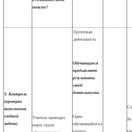
тексте?
Групповая
деятельность
Обучающиеся
предъявляют
результаты
своей
деятельности
V. Контроль
(проверка
Сл
выполнения
учебной
Один
Учитель проводит
№ 
задачи)
обучающийся из
опрос групп
группы
(т