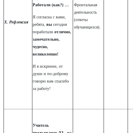
Работали (как?) …
Фронтальная
деятельность
Я согласна с вами,
(ответы
X. Рефлексия
ребята,
вы
сегодня
обучающихся).
поработали
отлично,
замечательно,
чудесно,
великолепно!
И я искренне, от
души и по-доброму
говорю вам спасибо
за работу!
Учитель
предъявляет ДЗ - на