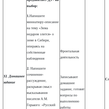
выбор:
1.
Напишите
миниатюру-описание
на тему «Зима
недаром злится» о
зиме в Сибири,
опираясь на
Фронтальная
собственные
деятельность
наблюдения
2.
Напишите
сочинение-
XI. Домашнее
Записывают
Сл
рассуждение,
задание
домашнее
раскрывая смысл
задание, готовят
высказывания
вопросы по
писателя А.М.
выполнению
Горького: «Русский
работы.