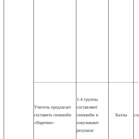
1-4 группы
Учитель предлагает
составляют
составить синквейн
синквейн и
Баллы
сл
«Наречие»
озвучивают
результат