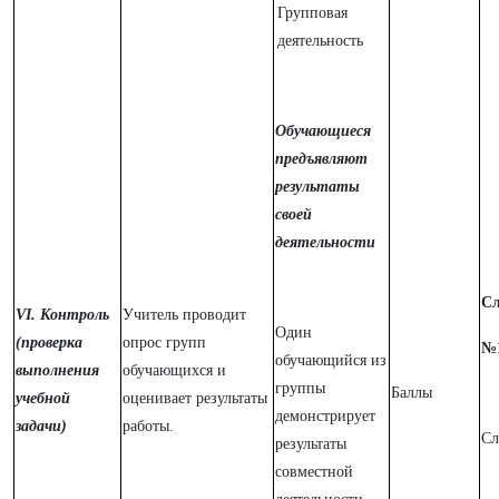
Групповая
деятельность
Обучающиеся
предъявляют
результаты
своей
деятельности
Сл
VI. Контроль
Учитель проводит
Один
(проверка
опрос групп
№
обучающийся из
выполнения
обучающихся и
группы
Баллы
учебной
оценивает результаты
демонстрирует
задачи)
работы.
Сл
результаты
совместной