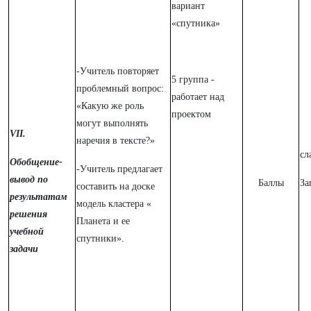
вариант
«спутника»
-Учитель повторяет
5 группа -
проблемный вопрос:
работает над
«Какую же роль
проектом
могут выполнять
VII.
наречия в тексте?»
сл
Обобщение-
-Учитель предлагает
вывод по
Баллы
За
составить на доске
результатам
модель кластера «
решения
Планета и ее
учебной
спутники».
задачи