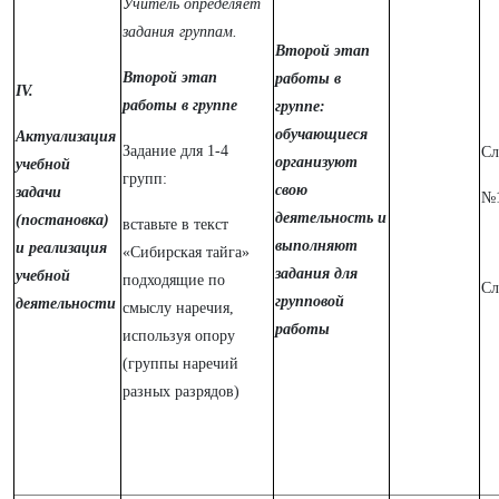
Учитель определяет
задания группам.
Второй этап
Второй этап
работы в
IV.
работы в группе
группе:
обучающиеся
Актуализация
Задание для 1-4
Сл
организуют
учебной
групп:
свою
задачи
№
деятельность и
(постановка)
вставьте в текст
выполняют
и реализация
«Сибирская тайга»
задания для
учебной
подходящие по
Сл
групповой
деятельности
смыслу наречия,
работы
используя опору
(группы наречий
разных разрядов)