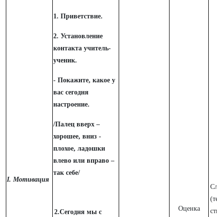
1. Приветствие.
2. Установление
контакта учитель-
ученик.
- Покажите, какое у
вас сегодня
настроение.
/Палец вверх –
хорошее, вниз -
плохое, ладошки
влево или вправо –
так себе/
I. Мотивация
С
(т
Оценка
ст
2.Сегодня мы с