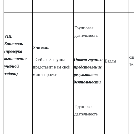
Групповая
деятельность
VIII.
Контроль
Учитель:
(проверка
сл
выполнения
- Сейчас 5 группа
Ответ группы:
Баллы
16
учебной
представит нам свой
представление
задачи)
мини-проект
результатов
деятельности
Групповая
деятельность