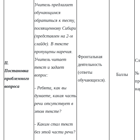
Учитель предлагает
обучающимся
обратиться к тесту,
посвященному Сибири
(представлен на 2-м
слайде). В тексте
пропущены наречия.
Фронтальная
Учитель читает
Сл
II.
деятельность
текст и задает
Постановка
(ответы
№ 
Баллы
вопрос:
проблемного
обучающихся).
пр
вопроса
- Ребята, как вы
на
думаете, какая часть
речи отсутствует в
этом тексте?
- Каким стал текст
без этой части речи?