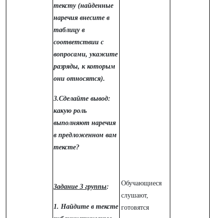
тексту (найденные
наречия внесите в
таблицу в
соответствии с
вопросами, укажите
разряды, к которым
они относятся).
3.Сделайте вывод:
какую роль
выполняют наречия
в предложенном вам
тексте?
Обучающиеся
Задание 3 группы
:
слушают,
1. Найдите в тексте
готовятся