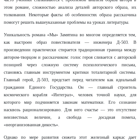
этом романе, сложностью анализа деталей авторского образа, их
толкования. Некоторые факты об особенностях образа рассказчика
помогут решить вышеуказанные проблемы на уроках литературы.
Уникальность романа «Мы» Замятина во многом определяется тем,
как выстроен образ повествователя — инженера Д-503. В
произведении практически стирается традиционная граница между
автором-творцом и рассказчиком: голос героя сливается с авторской
позицией через сложную систему психологического письма,
становясь главным инструментом критики тоталитарной системы.
Главный герой, Д-503, предстает перед читателем как идеальный
гражданин Единого Государства. Он — главный строитель
космического корабля «Интеграл», человек точной науки, для
которого мир подчиняется законам математики. Его сознание
насквозь рационализировано. Для него счастье — это отсутствие
неизвестных величин, а свобода — досадная помеха,
«неорганизованная дикость».
Однако по мере развития сюжета этот железный каркас дает