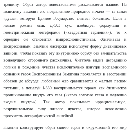
трещину. Образ автора-повествователя раскалывается надвое. На
авансцену выходит его подавленное природное начало — та самая
«душа», которую Единое Государство считает болезнью. Если в
начале романа язык Д-503 сух, изобилует формулами и
геометрическими метафорами («квадратная гармония»), то к
середине он становится импрессионистичным, сбивчивым и
экспрессивным. Замятин мастерски использует форму дневниковых
записей, чтобы показать эту внутреннюю борьбу без вмешательства
всеведущего стороннего рассказчика. Читатель видит деградацию
логики и рождение чувства исключительно изнутри воспаленного
сознания героя.Экспрессионизм Замятина проявляется в заострении
образов до абсурда: любовный жар сравнивается с желтым песком
пустыни, а поцелуй I-330 воспринимается героем как физическое
проникновение внутрь его тела («через золотые глаза я медленно
входил внутрь»). Так автор показывает иррациональную,
разрушительную силу живого чувства, которое невозможно
просчитать логарифмической линейкой.
Замятин конструирует образ своего героя и окружающий его мир