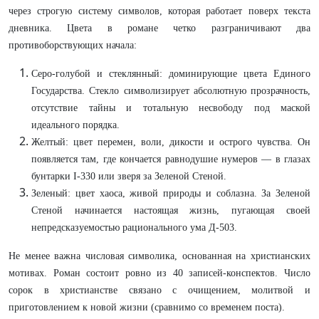
через строгую систему символов, которая работает поверх текста
дневника. Цвета в романе четко разграничивают два
противоборствующих начала:
Серо-голубой и стеклянный: доминирующие цвета Единого
Государства. Стекло символизирует абсолютную прозрачность,
отсутствие тайны и тотальную несвободу под маской
идеального порядка.
Желтый: цвет перемен, воли, дикости и острого чувства. Он
появляется там, где кончается равнодушие нумеров — в глазах
бунтарки I-330 или зверя за Зеленой Стеной.
Зеленый: цвет хаоса, живой природы и соблазна. За Зеленой
Стеной начинается настоящая жизнь, пугающая своей
непредсказуемостью рационального ума Д-503.
Не менее важна числовая символика, основанная на христианских
мотивах. Роман состоит ровно из 40 записей-конспектов. Число
сорок в христианстве связано с очищением, молитвой и
приготовлением к новой жизни (сравнимо со временем поста).