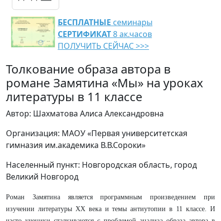
БЕСПЛАТНЫЕ
семинары
СЕРТИФИКАТ
8 ак.часов
ПОЛУЧИТЬ СЕЙЧАС >>>
Толкование образа автора в
романе Замятина «Мы» на уроках
литературы в 11 классе
Автор: Шахматова Алиса Александровна
Организация: МАОУ «Первая университетская
гимназия им.академика В.В.Сороки»
Населенный пункт: Новгородская область, город
Великий Новгород
Роман Замятина является программным произведением при
изучении литературы XX века и темы антиутопии в 11 классе. И
часто ученики сталкиваются с проблемой анализа образа автора в