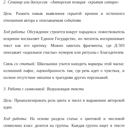
2. Семинар или дискуссия: «Авторская позиция: скрытая сатира»
Цель:
Развить навык выявления скрытой иронии и истинного
отношения автора к описываемым событиям.
Ход работы:
Обсуждение строится вокруг парадокса: повествователь
искренне восхваляет Единое Государство, но читатель воспринимает
текст как его критику. Можно зачитать фрагменты, где Д-503
описывает «идеальное счастье» нумеров или ритуалы с Благодетелем.
Связь со статьей:
Школьники учатся находить маркеры этой маски:
излишний пафос, наукообразность там, где речь идет о чувствах, и
полное отсутствие эмпатии к трагедиям других персонажей.
3. Работа с символикой: Визуализация текста
Цель:
Проанализировать роль цвета и чисел в выражении авторской
идеи.
Ход работы:
На основе раздела статьи о цветовой и числовой
символике класс делится на группы. Каждая группа ищет в тексте