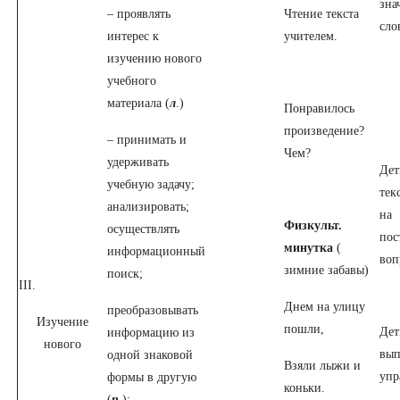
зна
– проявлять
Чтение текста
сло
интерес к
учителем.
изучению нового
учебного
материала (
л
.)
Понравилось
произведение?
– принимать и
Чем?
удерживать
Дет
учебную задачу;
тек
анализировать;
на
Физкульт.
осуществлять
пос
минутка
(
информационный
воп
зимние забавы)
поиск;
III.
Днем на улицу
преобразовывать
Изучение
пошли,
Дет
информацию из
нового
вып
одной знаковой
Взяли лыжи и
упр
формы в другую
коньки.
(
п.
);