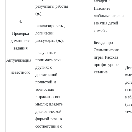
загадки ?
результаты работы
Назовите
(
р.
);
любимые игры и
4.
занятия детей
-анализировать ;
зимой .
логически
Проверка
рассуждать (
п.
);
домашнего
Беседа про
задания
Олимпийские
– слушать и
игры. Рассказ
понимать речь
Актуализация
про фигурное
других; с
Дет
катание .
известного
достаточной
выс
полнотой и
дог
точностью
осн
выражать свои
наб
мысли; владеть
(ав
диалогической
тем
формой речи в
соответствии с