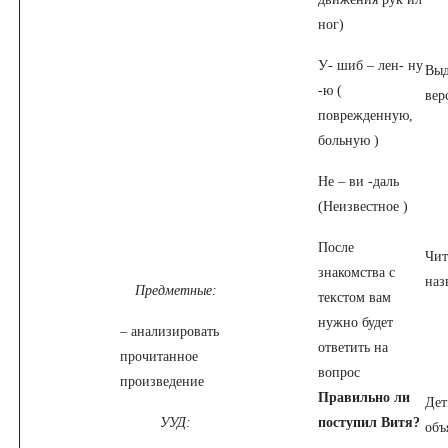
ног)
У- шиб – лен- ну
Выд
-ю (
вер
поврежденную,
больную )
Не – ви -даль
(Неизвестное )
После
Чит
знакомства с
наз
Предметные:
текстом вам
нужно будет
– анализировать
ответить на
прочитанное
вопрос
произведение
Правильно ли
Дет
УУД:
поступил Витя?
объ