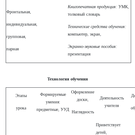
Книгопечатная продукция:
УМК,
Фронтальная,
толковый словарь
индивидуальная,
Технические средства обучения:
компьютер, экран,
групповая,
Экранно-звуковые пособия:
парная
презентация
Технология обучения
Оформление
Формируемые
Этапы
Д
Деятельность
доски,
умения:
учителя
урока
о
предметные, УУД
Наглядность
Приветствует
детей,