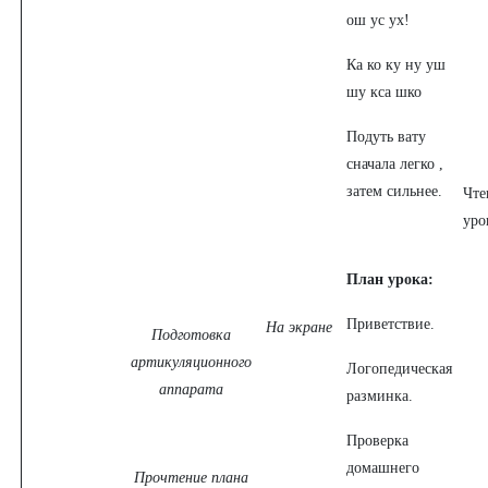
ош ус ух!
Ка ко ку ну уш
шу кса шко
Подуть вату
сначала легко ,
затем сильнее.
Чте
уро
План урока:
Приветствие.
На экране
Подготовка
артикуляционного
Логопедическая
аппарата
разминка.
Проверка
домашнего
Прочтение плана