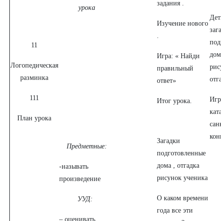
задания .
урока
Дет
Изучение нового
заг
.
под
11
дом
Игра: « Найди
Логопедическая
рис
правильный
разминка
отг
ответ»
111
Игр
Итог урока.
кат
План урока
сан
кон
Загадки
Предметные:
подготовленные
дома , отгадка
-называть
рисунок ученика
произведение
О каком времени
УУД:
года все эти
– оценивать