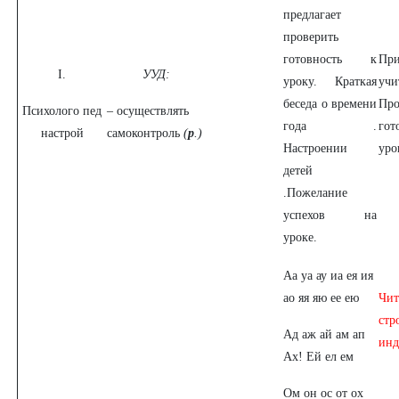
предлагает
проверить
готовность к
При
I.
УУД:
уроку. Краткая
учи
беседа о времени
Про
Психолого пед
– осуществлять
года .
гот
настрой
самоконтроль
(
р
.)
Настроении
уро
детей
.Пожелание
успехов на
уроке.
Аа уа ау иа ея ия
ао яя яю ее ею
Чит
стр
Ад аж ай ам ап
инд
Ах! Ей ел ем
Ом он ос от ох