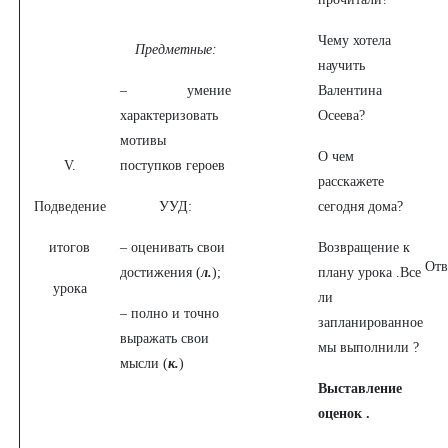
Чему хотела
Предметные:
научить
– умение
Валентина
характеризовать
Осеева?
мотивы
О чем
V.
поступков героев
расскажете
Подведение
УУД:
сегодня дома?
итогов
– оценивать свои
Возвращение к
Отв
достижения (
л.
);
плану урока .Все
урока
ли
– полно и точно
запланированное
выражать свои
мы выполнили ?
мысли (
к.
)
Выставление
оценок .