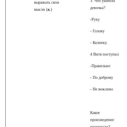
3. Что ушибла
выражать свои
девочка?
мысли (
к.
)
-Руку
- Голову
- Коленку.
4 Витя поступил
-Правильно
- По доброму
- Не вежливо
Какое
произведение
прочитали?