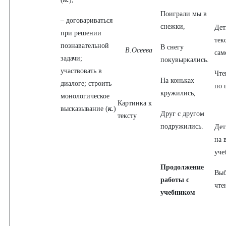
Поиграли мы в
– договариваться
снежки,
Дет
при решении
тек
познавательной
В снегу
В.Осеева
сам
задачи;
покувыркались.
участвовать в
Чте
На коньках
диалоге; строить
по 
кружились,
монологическое
Картинка к
высказывание (
к.
)
Друг с другом
тексту
подружились.
Дет
на 
уче
Продолжение
Выб
работы с
чте
учебником