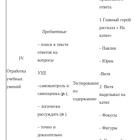
ответа.
1.Главный герой
рассказа « На
Предметные:
катке»
– поиск в тексте
- Павлик
ответов на
IV.
вопросы
- Юрик
Отработка
УУД:
-Витя .
учебных
Тестирование
–самоконтроль и
умений
2. Витя
по
самооценка.(
р.
);
выделывал на
содержанию
катке
– логически
рассуждать (
п
.)
- Фокусы
– точно и
- Фигуры
доказательно