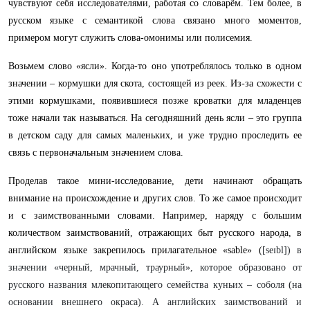
чувствуют себя исследователями, работая со словарём. Тем более, в
русском языке с семантикой слова связано много моментов,
примером могут служить слова-омонимы или полисемия.
Возьмем слово «ясли». Когда-то оно употреблялось только в одном
значении – кормушки для скота, состоящей из реек. Из-за схожести с
этими кормушками, появившиеся позже кроватки для младенцев
тоже начали так называться. На сегодняшний день ясли – это группа
в детском саду для самых маленьких, и уже трудно проследить ее
связь с первоначальным значением слова.
Проделав такое мини-исследование, дети начинают обращать
внимание на происхождение и других слов. То же самое происходит
и с заимствованными словами. Например, наряду с большим
количеством заимствований, отражающих быт русского народа, в
английском языке закрепилось прилагательное «sable» (
[seɪbl]) в
значении «черный, мрачный, траурный», которое образовано от
русского названия млекопитающего семейства куньих – соболя (на
основании внешнего окраса). А английских заимствований и