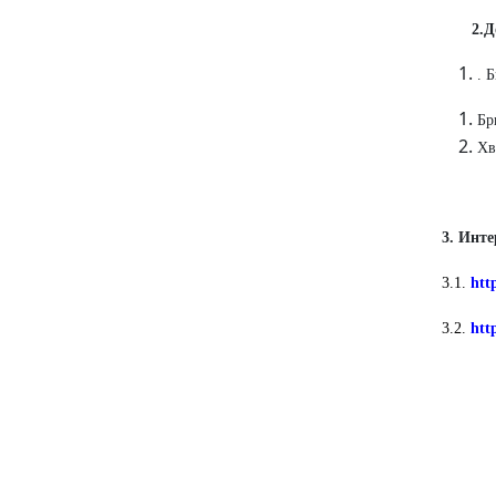
2.Д
. 
Бр
Хв
3. Инте
3.1.
htt
3.2.
htt