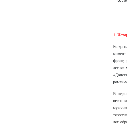
Ле
1. Исто
Когда н
момент
фронт, 
летняя 
«Донск
роман-э
В перв
весенн
мужчина
тягостн
лет обр