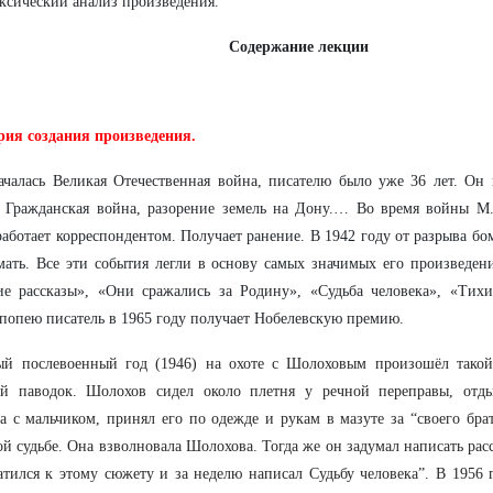
ксический анализ произведения.
Содержание лекции
рия создания произведения.
ачалась Великая Отечественная война, писателю было уже 36 лет. Он
. Гражданская война, разорение земель на Дону.… Во время войны М
работает корреспондентом. Получает ранение. В 1942 году от разрыва бо
мать. Все эти события легли в основу самых значимых его произведен
ие рассказы», «Они сражались за Родину», «Судьба человека», «Тих
попею писатель в 1965 году получает Нобелевскую премию.
ый послевоенный год (1946) на охоте с Шолоховым произошёл такой
ий паводок. Шолохов сидел около плетня у речной переправы, отд
 с мальчиком, принял его по одежде и рукам в мазуте за “своего брат
ой судьбе. Она взволновала Шолохова. Тогда же он задумал написать расс
атился к этому сюжету и за неделю написал Судьбу человека”. В 1956