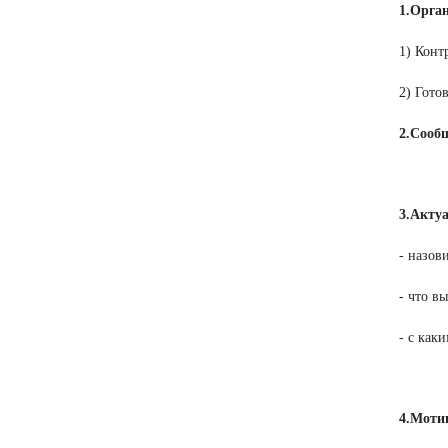
1.Орга
1) Конт
2) Гото
2.Сообщ
3.Акту
- назов
- что в
- с как
4.Моти