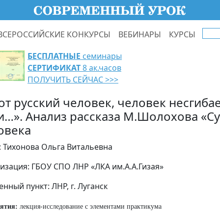
ВСЕРОССИЙСКИЕ КОНКУРСЫ
ВЕБИНАРЫ
КУРСЫ
БЕСПЛАТНЫЕ
семинары
СЕРТИФИКАТ
8 ак.часов
ПОЛУЧИТЬ СЕЙЧАС >>>
от русский человек, человек несгиба
и…». Анализ рассказа М.Шолохова «С
овека
: Тихонова Ольга Витальевна
изация: ГБОУ СПО ЛНР «ЛКА им.А.А.Гизая»
нный пункт: ЛНР, г. Луганск
нятия:
лекция-исследование с элементами практикума