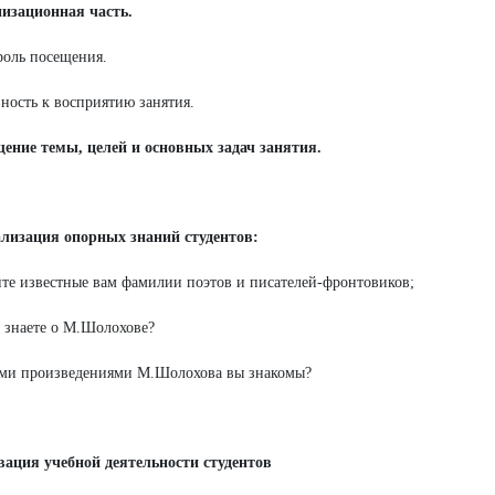
низационная часть.
роль посещения.
вность к восприятию занятия.
ение темы, целей и основных задач занятия.
ализация опорных знаний студентов:
ите известные вам фамилии поэтов и писателей-фронтовиков;
ы знаете о М.Шолохове?
ими произведениями М.Шолохова вы знакомы?
вация учебной деятельности студентов