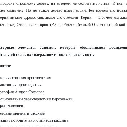
подобна огромному дереву, на котором не сосчитать листьев. И всё, 
яет силы ему. Но не всякое дерево имеет корни. Без корней его пов
Корни питают дерево, связывают его с землёй. Корни — это, чем мы жили
лет назад. Это наша история. (Речь пойдет о Великой Отечественной вой
ктурные элементы занятия, которые обеспечивают достижен
тельной цели, их содержание и последовательность
екции:
тория создания произведения.
мпозиция произведения.
ография Андрея Соколова.
оциональные характеристики персонажей.
раз Ванюшки.
етовые приемы в рассказе.
ализ заключительного эпизода рассказа.