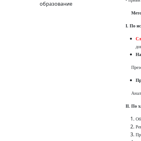
- приви
образование
Мето
I. По и
Сл
до
На
През
Пр
Анал
II. По 
Об
Ре
Пр