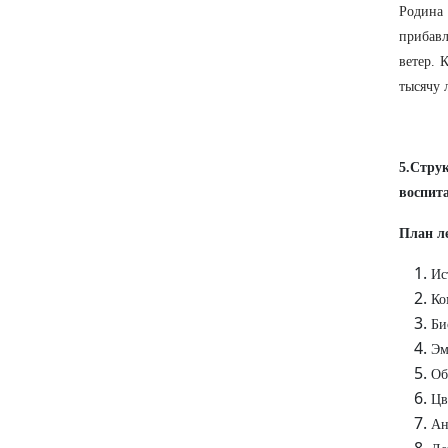
Родина 
прибавл
ветер. 
тысячу 
5.Стру
воспита
План л
Ис
Ко
Би
Эм
Об
Цв
Ан