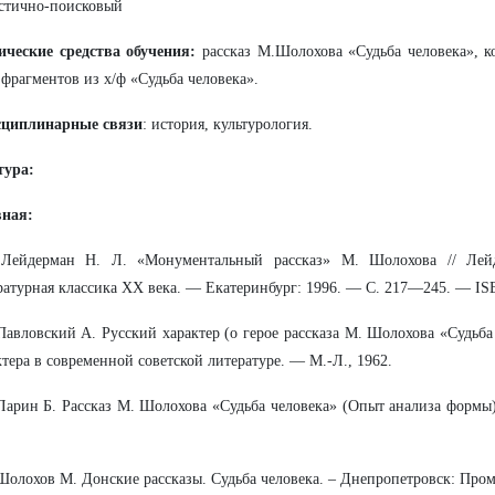
стично-поисковый
ические средства обучения:
рассказ М.Шолохова «Судьба человека», к
 фрагментов из х/ф «Судьба человека».
циплинарные связи
: история, культурология.
тура:
вная:
 Лейдерман Н. Л. «Монументальный рассказ» М. Шолохова // Лей
ратурная классика XX века. — Екатеринбург: 1996. — С. 217—245. — IS
 Павловский А. Русский характер (о герое рассказа М. Шолохова «Судьба
ктера в современной советской литературе. — М.-Л., 1962.
 Ларин Б. Рассказ М. Шолохова «Судьба человека» (Опыт анализа формы
 Шолохов М. Донские рассказы. Судьба человека. – Днепропетровск: Проми