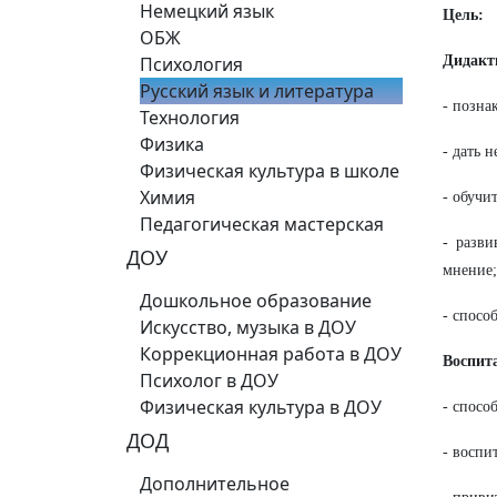
Немецкий язык
Цель:
ОБЖ
Психология
Дидакт
Русский язык и литература
- позна
Технология
Физика
- дать 
Физическая культура в школе
Химия
- обучи
Педагогическая мастерская
- разви
ДОУ
мнение;
Дошкольное образование
- спосо
Искусство, музыка в ДОУ
Коррекционная работа в ДОУ
Воспит
Психолог в ДОУ
Физическая культура в ДОУ
- спосо
ДОД
- воспи
Дополнительное