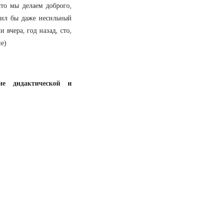
что мы делаем доброго,
алил бы даже несильный
 вчера, год назад, сто,
не)
ие дидактической и