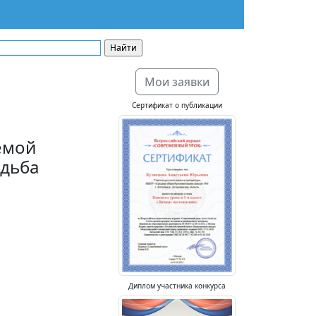
Мои заявки
Сертификат о публикации
емой
удьба
Диплом участника конкурса