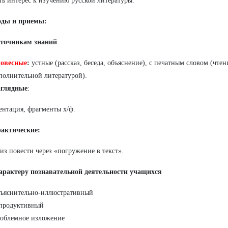
ть интерес к изучению русской литературы.
ды и приемы:
сточникам знаний
овесные
:
устные (рассказ, беседа, объяснение), с печатным словом (чтени
полнительной литературой).
глядные
:
ентация, фрагменты х/ф.
актические
:
из повести через «погружение в текст».
характеру познавательной деятельности учащихся
ъяснительно-иллюстративный
продуктивный
облемное изложение