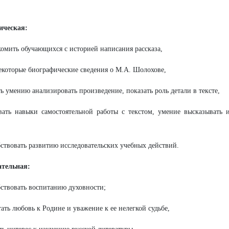
ическая:
комить обучающихся с историей написания рассказа,
некоторые биографические сведения о М.А. Шолохове,
ть умению анализировать произведение, показать роль детали в тексте,
вать навыки самостоятельной работы с текстом, умение высказывать 
бствовать развитию исследовательских учебных действий.
ательная:
бствовать воспитанию духовности;
тать любовь к Родине и уважение к ее нелегкой судьбе,