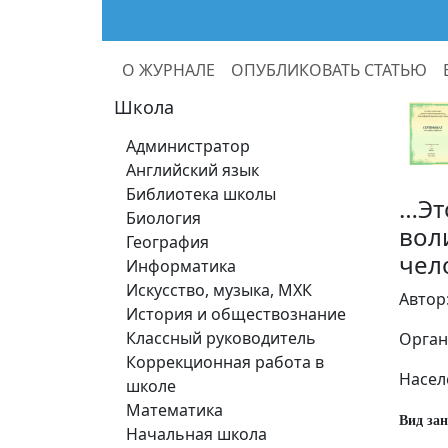
О ЖУРНАЛЕ
ОПУБЛИКОВАТЬ СТАТЬЮ
Школа
Администратор
Английский язык
Библиотека школы
…Эт
Биология
вол
География
чел
Информатика
Искусство, музыка, МХК
Автор
История и обществознание
Классный руководитель
Орган
Коррекционная работа в
Населе
школе
Математика
Вид за
Начальная школа