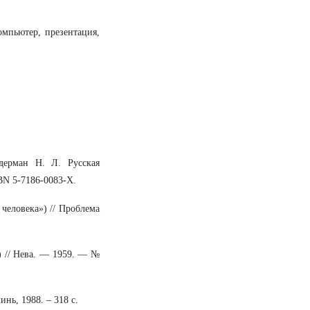
омпьютер, презентация,
дерман Н. Л. Русская
BN 5-7186-0083-X.
 человека») // Проблема
) // Нева. — 1959. — №
нь, 1988. – 318 с.