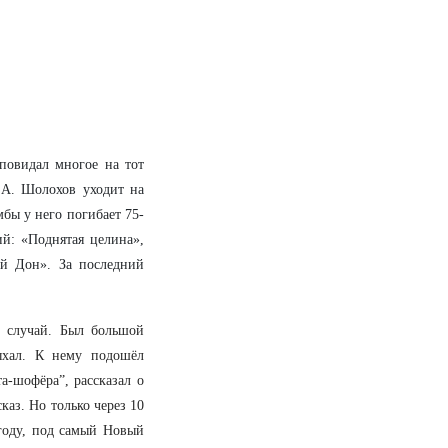
 повидал многое на тот
.А. Шолохов уходит на
мбы у него погибает 75-
ий: «Поднятая целина»,
ий Дон». За последний
 случай. Был большой
ыхал. К нему подошёл
а-шофёра”, рассказал о
каз. Но только через 10
 году, под самый Новый