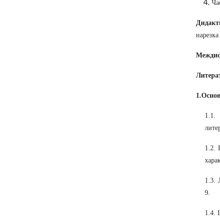
Ча
Дидакт
нарезка
Междис
Литера
1.Осно
1.1.
лите
1.2.
хара
1.3.
9.
1.4.