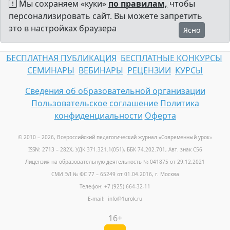
Мы сохраняем «куки»
по правилам,
чтобы
персонализировать сайт. Вы можете запретить
это в настройках браузера
Ясно
БЕСПЛАТНАЯ ПУБЛИКАЦИЯ
БЕСПЛАТНЫЕ КОНКУРСЫ
СЕМИНАРЫ
ВЕБИНАРЫ
РЕЦЕНЗИИ
КУРСЫ
Сведения об образовательной организации
Пользовательское соглашение
Политика
конфиденциальности
Оферта
© 2010 – 2026, Всероссийский педагогический журнал «Современный урок
»
ISSN: 2713 – 282X, УДК 371.321.1(051), ББК 74.202.701, Авт. знак С56
Лицензия на образовательную деятельность № 041875 от 29.12.2021
СМИ ЭЛ № ФС 77 – 65249 от 01.04.2016, г. Москва
Телефон: +7 (925) 664-32-11
E-mail: info@1urok.ru
16+