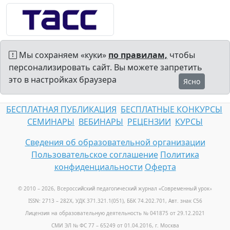
Мы сохраняем «куки»
по правилам,
чтобы
персонализировать сайт. Вы можете запретить
это в настройках браузера
Ясно
БЕСПЛАТНАЯ ПУБЛИКАЦИЯ
БЕСПЛАТНЫЕ КОНКУРСЫ
СЕМИНАРЫ
ВЕБИНАРЫ
РЕЦЕНЗИИ
КУРСЫ
Сведения об образовательной организации
Пользовательское соглашение
Политика
конфиденциальности
Оферта
© 2010 – 2026, Всероссийский педагогический журнал «Современный урок
»
ISSN: 2713 – 282X, УДК 371.321.1(051), ББК 74.202.701, Авт. знак С56
Лицензия на образовательную деятельность № 041875 от 29.12.2021
СМИ ЭЛ № ФС 77 – 65249 от 01.04.2016, г. Москва