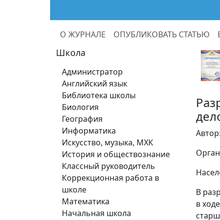
О ЖУРНАЛЕ
ОПУБЛИКОВАТЬ СТАТЬЮ
Школа
Администратор
Английский язык
Библиотека школы
Раз
Биология
дел
География
Информатика
Автор
Искусство, музыка, МХК
Орган
История и обществознание
Классный руководитель
Насел
Коррекционная работа в
школе
В раз
Математика
в ход
Начальная школа
старш