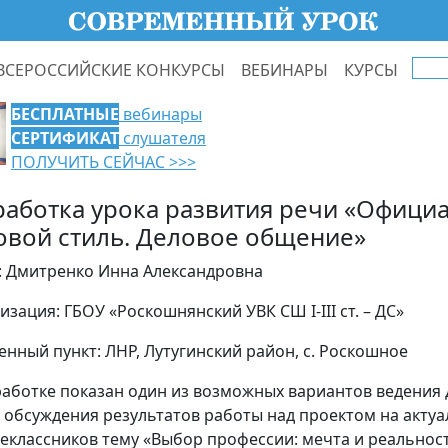
ВСЕРОССИЙСКИЕ КОНКУРСЫ
ВЕБИНАРЫ
КУРСЫ
БЕСПЛАТНЫЕ
вебинары
СЕРТИФИКАТ
слушателя
ПОЛУЧИТЬ СЕЙЧАС >>>
работка урока развития речи «Офици
овой стиль. Деловое общение»
: Дмитренко Инна Александровна
изация: ГБОУ «Роскошнянский УВК СШ І-ІІІ ст. – ДС»
енный пункт: ЛНР, Лутугинский район, с. Роскошное
работке показан один из возможных вариантов ведения 
е обсуждения результатов работы над проектом на акту
еклассников тему «Выбор профессии: мечта и реальност