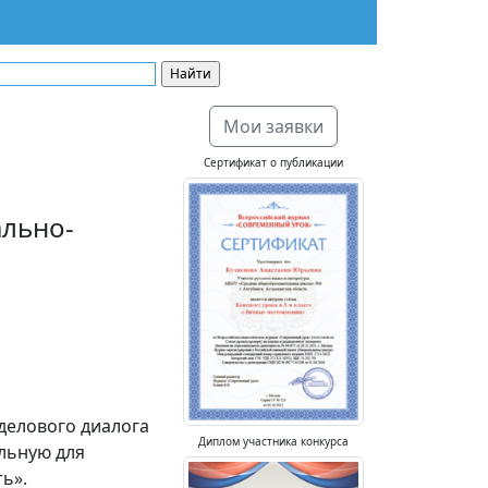
Мои заявки
Сертификат о публикации
ально-
делового диалога
Диплом участника конкурса
альную для
ь».