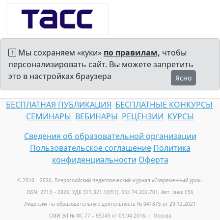
Мы сохраняем «куки»
по правилам,
чтобы
персонализировать сайт. Вы можете запретить
это в настройках браузера
Ясно
БЕСПЛАТНАЯ ПУБЛИКАЦИЯ
БЕСПЛАТНЫЕ КОНКУРСЫ
СЕМИНАРЫ
ВЕБИНАРЫ
РЕЦЕНЗИИ
КУРСЫ
Сведения об образовательной организации
Пользовательское соглашение
Политика
конфиденциальности
Оферта
© 2010 – 2026, Всероссийский педагогический журнал «Современный урок
»
ISSN: 2713 – 282X, УДК 371.321.1(051), ББК 74.202.701, Авт. знак С56
Лицензия на образовательную деятельность № 041875 от 29.12.2021
СМИ ЭЛ № ФС 77 – 65249 от 01.04.2016, г. Москва