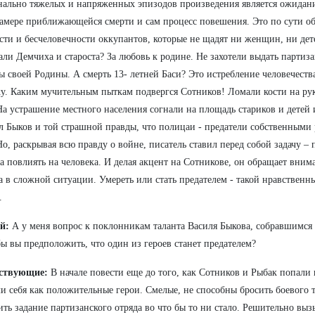
ально тяжелых и напряженных эпизодов произведения является ожидан
амере приближающейся смерти и сам процесс повешения. Это по сути о
сти и бесчеловечности оккупантов, которые не щадят ни женщин, ни дете
али Демчиха и староста? За любовь к родине. Не захотели выдать партиза
ы своей Родины. А смерть 13- летней Баси? Это истребление человечест
у. Каким мучительным пыткам подвергся Сотников! Ломали кости на р
На устрашение местного населения согнали на площадь стариков и детей
л Быков и той страшной правды, что полицаи - предатели собственными
Но, раскрывая всю правду о войне, писатель ставил перед собой задачу – п
а повлиять на человека. И делая акцент на Сотникове, он обращает вним
а в сложной ситуации. Умереть или стать предателем - такой нравственн
.
ий:
А у меня вопрос к поклонникам таланта Василя Быкова, собравшимся 
ы вы предположить, что один из героев станет предателем?
ствующие:
В начале повести еще до того, как Сотников и Рыбак попали 
и себя как положительные герои. Смелые, не способны бросить боевого 
ть задание партизанского отряда во что бы то ни стало. Решительно выз