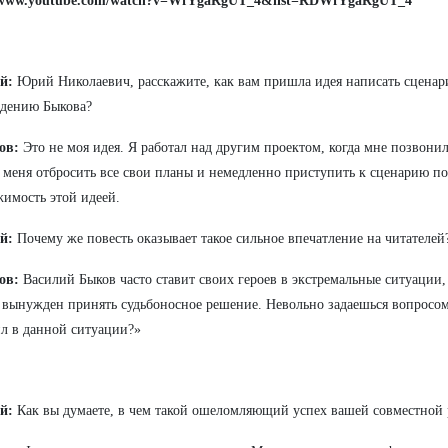
//www.youtube.com/watch?v=WfYgaRgUT_4&list=RDWfYgaRgUT_4
й:
Юрий Николаевич, расскажите, как вам пришла идея написать сценар
едению Быкова?
ов:
Это не моя идея. Я работал над другим проектом, когда мне позвони
 меня отбросить все свои планы и немедленно приступить к сценарию по
жимость этой идеей.
ий:
Почему же повесть оказывает такое сильное впечатление на читателей
ов:
Василий Быков часто ставит своих героев в экстремальные ситуации, 
 вынужден принять судьбоносное решение. Невольно задаешься вопросом:
л в данной ситуации?»
ий:
Как вы думаете, в чем такой ошеломляющий успех вашей совместной 