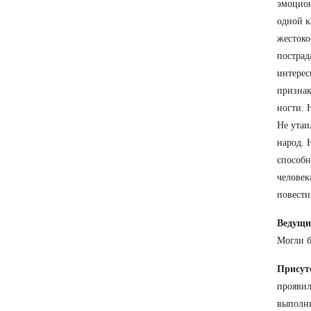
эмоцион
одной к
жестоко
пострад
интерес
признак
ногти. 
Не утаи
народ. 
способн
человек
повести
Ведущ
Могли б
Присут
проявил
выполни