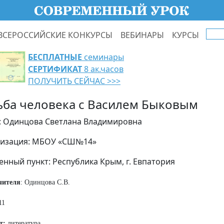
ВСЕРОССИЙСКИЕ КОНКУРСЫ
ВЕБИНАРЫ
КУРСЫ
БЕСПЛАТНЫЕ
семинары
СЕРТИФИКАТ
8 ак.часов
ПОЛУЧИТЬ СЕЙЧАС >>>
ьба человека с Василем Быковым
: Одинцова Светлана Владимировна
изация: МБОУ «СШ№14»
енный пункт: Республика Крым, г. Евпатория
чителя
: Одинцова С.В.
11
т:
литература