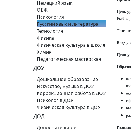
Немецкий язык
ОБЖ
Цель у
Психология
Рыбака,
Русский язык и литература
Технология
Тип:
не
Физика
Вид:
уро
Физическая культура в школе
Химия
Цели у
Педагогическая мастерская
ДОУ
Образо
Дошкольное образование
по
Искусство, музыка в ДОУ
пи
Коррекционная работа в ДОУ
ос
Психолог в ДОУ
сф
Физическая культура в ДОУ
вы
ДОД
ра
Дополнительное
Развив