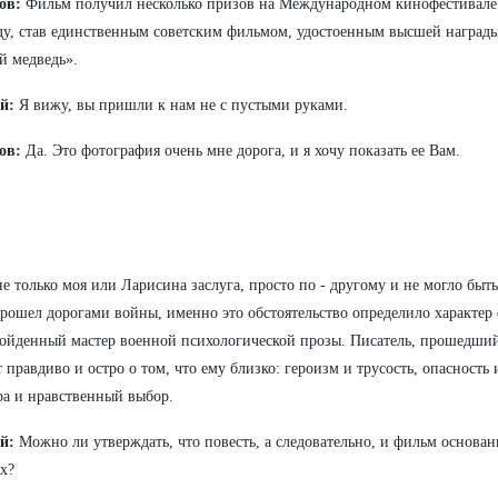
ов:
Фильм получил несколько призов на Международном кинофестивале 
ду, став единственным советским фильмом, удостоенным высшей наград
й медведь».
й:
Я вижу, вы пришли к нам не с пустыми руками.
ов:
Да. Это фотография очень мне дорога, и я хочу показать ее Вам.
не только моя или Ларисина заслуга, просто по - другому и не могло бы
рошел дорогами войны, именно это обстоятельство определило характер 
ойденный мастер военной психологической прозы. Писатель, прошедший 
 правдиво и остро о том, что ему близко: героизм и трусость, опасность 
ра и нравственный выбор.
ий:
Можно ли утверждать, что повесть, а следовательно, и фильм основа
х?