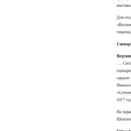
выставк
Для соз
«Восхож
тематик
Сценар
Ведущи
…. Сего
сценари
лауреат
Именно 
«Сотник
1977 го
На экра
Шнитке