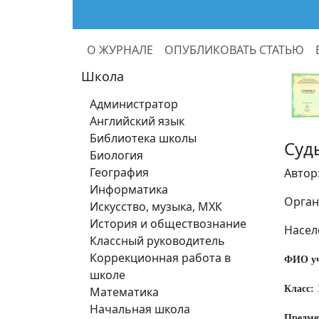
О ЖУРНАЛЕ
ОПУБЛИКОВАТЬ СТАТЬЮ
Школа
Администратор
Английский язык
Библиотека школы
Суд
Биология
География
Автор
Информатика
Орган
Искусство, музыка, МХК
История и обществознание
Насел
Классный руководитель
Коррекционная работа в
ФИО у
школе
Класс:
Математика
Начальная школа
Предме