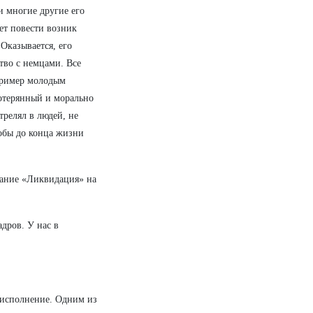
и многие другие его
жет повести возник
Оказывается, его
тво с немцами. Все
 пример молодым
потерянный и морально
трелял в людей, не
тобы до конца жизни
вание «Ликвидация» на
дров. У нас в
 исполнение. Одним из