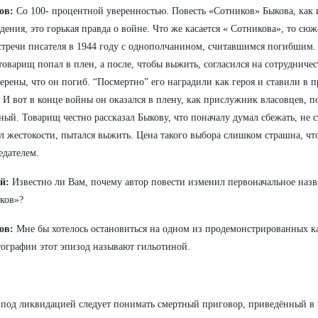
ов:
Со 100- процентной уверенностью. Повесть «Сотников» Быкова, как 
дения, это горькая правда о войне. Что же касается « Сотникова», то сю
стречи писателя в 1944 году с однополчанином, считавшимся погибшим. 
товарищ попал в плен, а после, чтобы выжить, согласился на сотрудничес
ерены, что он погиб. “Посмертно” его наградили как героя и ставили в
 И вот в конце войны он оказался в плену, как прислужник власовцев, 
ный. Товарищ честно рассказал Быкову, что поначалу думал сбежать, не с
л жестокости, пытался выжить. Цена такого выбора слишком страшна, ч
едателем.
й:
Известно ли Вам, почему автор повести изменил первоначальное наз
ков»?
ов:
Мне бы хотелось остановиться на одном из продемонстрированных ка
ографии этот эпизод называют гильотиной.
 под ликвидацией следует понимать смертный приговор, приведённый в