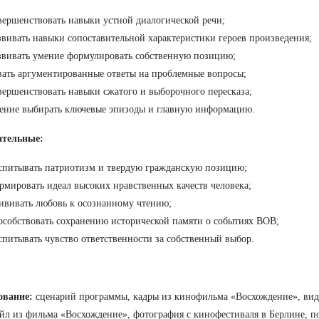
вершенствовать навыки устной диалогической речи;
звивать навыки сопоставительной характеристики героев произведения;
звивать умение формулировать собственную позицию;
вать аргументированные ответы на проблемные вопросы;
вершенствовать навыки сжатого и выборочного пересказа;
ение выбирать ключевые эпизоды и главную информацию.
ательные:
спитывать патриотизм и твердую гражданскую позицию;
рмировать идеал высоких нравственных качеств человека;
ививать любовь к осознанному чтению;
особствовать сохранению исторической памяти о событиях ВОВ;
спитывать чувство ответственности за собственный выбор.
ование:
сценарий программы, кадры из кинофильма «Восхождение», вид
йл из фильма «Восхождение», фотография с кинофестиваля в Берлине, по