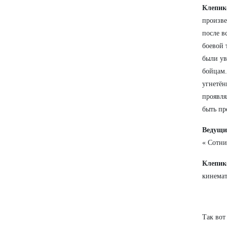
Клепик
произве
после в
боевой 
были ув
бойцам.
угнетён
проявля
быть пр
Ведущи
« Сотни
Клепик
кинемат
Так вот