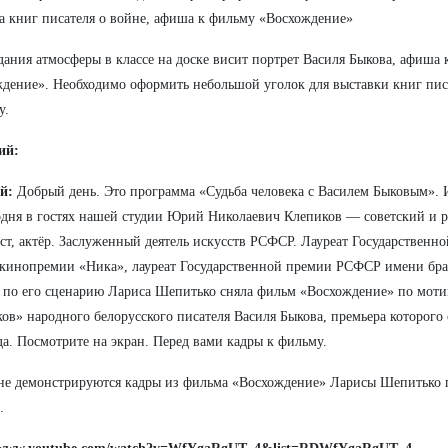
а книг писателя о войне, афиша к фильму «Восхождение»
дания атмосферы в классе на доске висит портрет Василя Быкова, афиша
дение». Необходимо оформить небольшой уголок для выставки книг пис
у.
ий:
й:
Добрый день. Это программа «Судьба человека с Василем Быковым». И
дня в гостях нашей студии Юрий Николаевич Клепиков — советский и р
ст, актёр. Заслуженный деятель искусств РСФСР. Лауреат Государственн
 кинопремии «Ника», лауреат Государственной премии РСФСР имени бра
по его сценарию Лариса Шепитько сняла фильм «Восхождение» по моти
ов» народного белорусского писателя Василя Быкова, премьера которого 
да. Посмотрите на экран. Перед вами кадры к фильму.
не демонстрируются кадры из фильма «Восхождение» Ларисы Шепитько 
.