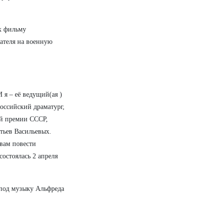
 к фильму
ателя на военную
 я – её ведущий(ая )
оссийский драматург,
ой премии СССР,
тьев Васильевых.
вам повести
состоялась 2 апреля
под музыку Альфреда