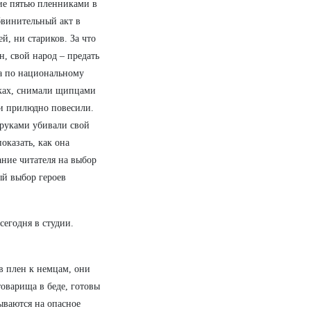
ие пятью пленниками в
бвинительный акт в
й, ни стариков. За что
н, свой народ – предать
ва по национальному
уках, снимали щипцами
 и прилюдно повесили.
 руками убивали свой
оказать, как она
ание читателя на выбор
ый выбор героев
сегодня в студии.
в плен к немцам, они
товарища в беде, готовы
ываются на опасное