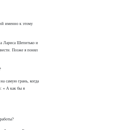
ий именно к этому
ла Лариса Шепитько и
вести. Позже я понял
?
на самую грань, когда
 « А как бы я
работы?