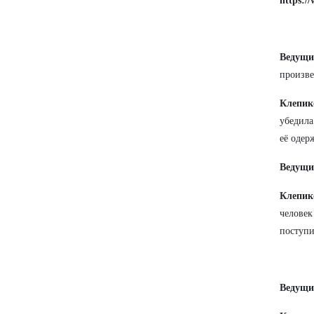
https:
Ведущи
произв
Клепик
убедила
её одер
Ведущ
Клепик
человек
поступи
Ведущ