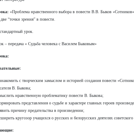
рока:
«Проблема нравственного выбора в повести В.В. Быков «Сотников
 две “точки зрения” в повести.
стандартный урок.
к – передача « Судьба человека с Василем Быковым»
рока:
вательные:
знакомить с творческим замыслом и историей создания повести «Сотник
сателя В. Быкова;
мыслить нравственную проблематику повести В. Быкова;
ормировать представления о судьбе и характере главных героев произвед
явить причину предательства в произведении;
сширить кругозор учащихся о русских и белорусских деятелях советского
ающие: