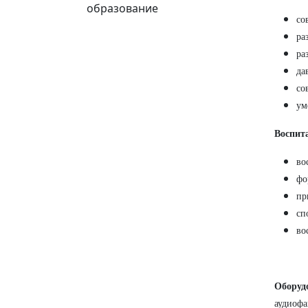
образование
со
ра
ра
да
со
ум
Воспит
во
фо
пр
сп
во
Оборуд
аудиофа