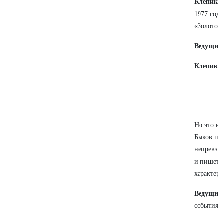
Клепик
1977 го
«Золото
Ведущи
Клепик
Но это 
Быков п
непревз
и пишет
характе
Ведущ
события