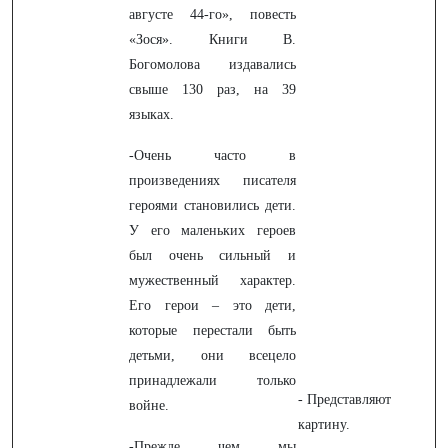
августе 44-го», повесть
«Зося». Книги В.
Богомолова издавались
свыше 130 раз, на 39
языках.
-Очень часто в
произведениях писателя
героями становились дети.
У его маленьких героев
был очень сильный и
мужественный характер.
Его герои – это дети,
которые перестали быть
детьми, они всецело
принадлежали только
- Представляют
войне.
картину.
-
Прежде чем мы