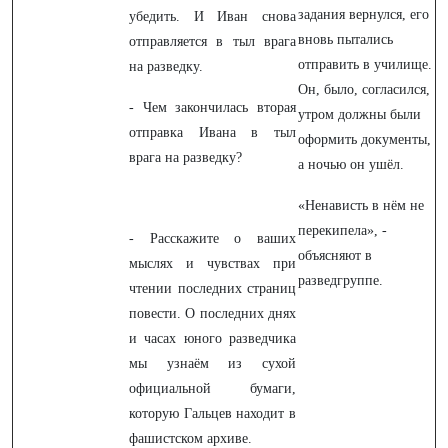
задания вернулся, его
убедить. И Иван снова
вновь пытались
отправляется в тыл врага
отправить в училище.
на разведку.
Он, было, согласился,
- Чем закончилась вторая
утром должны были
отправка Ивана в тыл
оформить документы,
врага на разведку?
а ночью он ушёл.
«Ненависть в нём не
перекипела», -
- Расскажите о ваших
объясняют в
мыслях и чувствах при
разведгруппе.
чтении последних страниц
повести. О последних днях
и часах юного разведчика
мы узнаём из сухой
официальной бумаги,
которую Гальцев находит в
фашистском архиве.