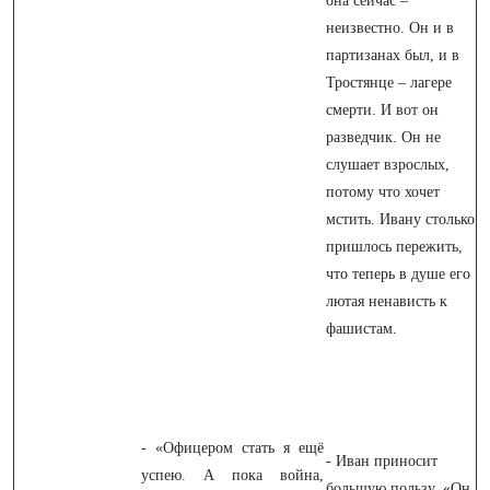
она сейчас –
неизвестно. Он и в
партизанах был, и в
Тростянце – лагере
смерти. И вот он
разведчик. Он не
слушает взрослых,
потому что хочет
мстить. Ивану столько
пришлось пережить,
что теперь в душе его
лютая ненависть к
фашистам.
- «Офицером стать я ещё
- Иван приносит
успею. А пока война,
большую пользу. «Он