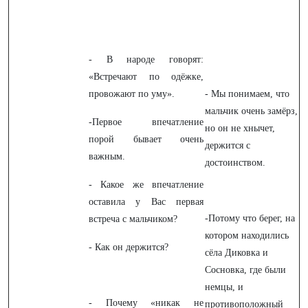
- В народе говорят:
«Встречают по одёжке,
провожают по уму».
- Мы понимаем, что
мальчик очень замёрз,
-Первое впечатление
но он не хнычет,
порой бывает очень
держится с
важным.
достоинством.
- Какое же впечатление
оставила у Вас первая
-Потому что берег, на
встреча с мальчиком?
котором находились
- Как он держится?
сёла Диковка и
Сосновка, где были
немцы, и
- Почему «никак не
противоположный