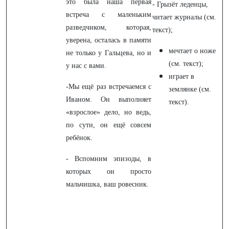
это была наша первая
- Грызёт леденцы,
встреча с маленьким
читает журналы (см.
разведчиком, которая,
текст);
уверена, осталась в памяти
мечтает о ноже
не только у Гальцева, но и
(см. текст);
у нас с вами.
играет в
-Мы ещё раз встречаемся с
землянке (см.
Иваном. Он выполняет
текст).
«взрослое» дело, но ведь,
по сути, он ещё совсем
ребёнок.
- Вспомним эпизоды, в
которых он просто
мальчишка, ваш ровесник.