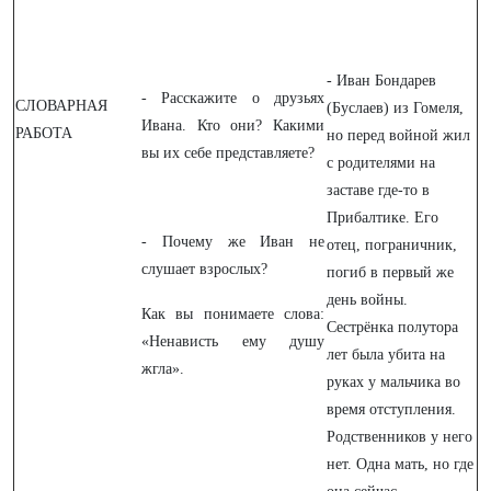
- Иван Бондарев
- Расскажите о друзьях
СЛОВАРНАЯ
(Буслаев) из Гомеля,
Ивана. Кто они? Какими
РАБОТА
но перед войной жил
вы их себе представляете?
с родителями на
заставе где-то в
Прибалтике. Его
- Почему же Иван не
отец, пограничник,
слушает взрослых?
погиб в первый же
день войны.
Как вы понимаете слова:
Сестрёнка полутора
«Ненависть ему душу
лет была убита на
жгла».
руках у мальчика во
время отступления.
Родственников у него
нет. Одна мать, но где