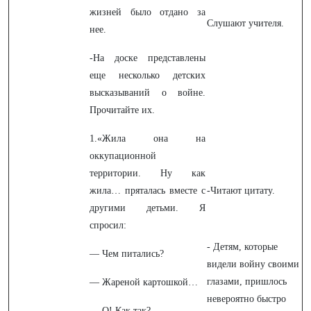
жизней было отдано за
Слушают учителя.
нее.
-На доске представлены
еще несколько детских
высказываний о войне.
Прочитайте их.
1.«Жила она на
оккупационной
территории. Ну как
жила… пряталась вместе с
-Читают цитату.
другими детьми. Я
спросил:
- Детям, которые
— Чем питались?
видели войну своими
глазами, пришлось
— Жареной картошкой…
невероятно быстро
— О! Как так?