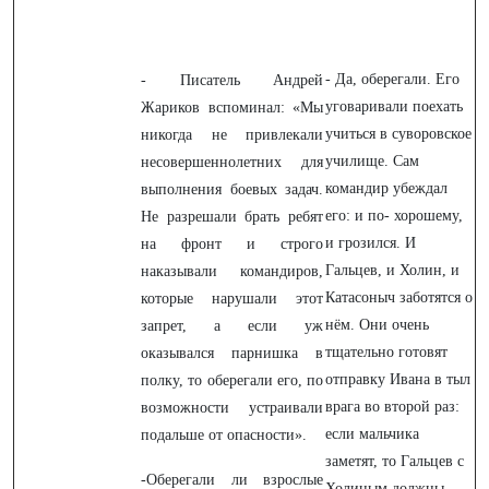
- Да, оберегали. Его
- Писатель Андрей
уговаривали поехать
Жариков вспоминал: «Мы
учиться в суворовское
никогда не привлекали
училище. Сам
несовершеннолетних для
командир убеждал
выполнения боевых задач.
его: и по- хорошему,
Не разрешали брать ребят
и грозился. И
на фронт и строго
Гальцев, и Холин, и
наказывали командиров,
Катасоныч заботятся о
которые нарушали этот
нём. Они очень
запрет, а если уж
тщательно готовят
оказывался парнишка в
отправку Ивана в тыл
полку, то оберегали его, по
врага во второй раз:
возможности устраивали
если мальчика
подальше от опасности».
заметят, то Гальцев с
-Оберегали ли взрослые
Холиным должны