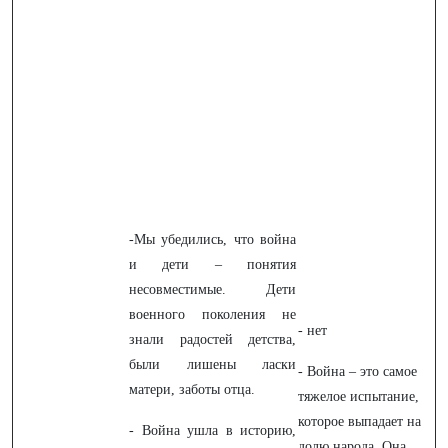
-Мы убедились, что война
и дети – понятия
несовместимые. Дети
военного поколения не
- нет
знали радостей детства,
были лишены ласки
- Война – это самое
матери, заботы отца.
тяжелое испытание,
которое выпадает на
- Война ушла в историю,
долю народа. Она