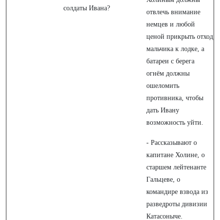
солдаты Ивана?
отвлечь внимание
немцев и любой
ценой прикрыть отход
мальчика к лодке, а
батареи с берега
огнём должны
ошеломить
противника, чтобы
дать Ивану
возможность уйти.
- Рассказывают о
капитане Холине, о
старшем лейтенанте
Гальцеве, о
командире взвода из
разведроты дивизии
Катасоныче.