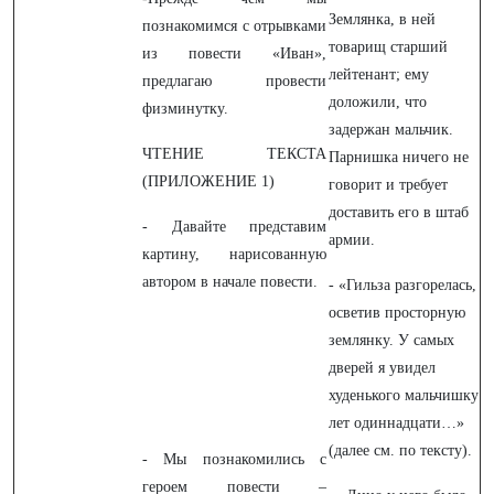
Землянка, в ней
познакомимся с отрывками
товарищ старший
из повести «Иван»,
лейтенант; ему
предлагаю провести
доложили, что
физминутку.
задержан мальчик.
ЧТЕНИЕ ТЕКСТА
Парнишка ничего не
(ПРИЛОЖЕНИЕ 1)
говорит и требует
доставить его в штаб
- Давайте представим
армии.
картину, нарисованную
автором в начале повести.
- «Гильза разгорелась,
осветив просторную
землянку. У самых
дверей я увидел
худенького мальчишку
лет одиннадцати…»
(далее см. по тексту).
- Мы познакомились с
героем повести –