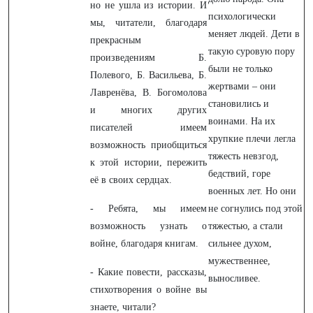
но не ушла из истории. И
психологически
мы, читатели, благодаря
меняет людей. Дети в
прекрасным
такую суровую пору
произведениям Б.
были не только
Полевого, Б. Васильева, Б.
жертвами – они
Лавренёва, В. Богомолова
становились и
и многих других
воинами. На их
писателей имеем
хрупкие плечи легла
возможность приобщиться
тяжесть невзгод,
к этой истории, пережить
бедствий, горе
её в своих сердцах.
военных лет. Но они
- Ребята, мы имеем
не согнулись под этой
возможность узнать о
тяжестью, а стали
войне, благодаря книгам.
сильнее духом,
мужественнее,
- Какие повести, рассказы,
выносливее.
стихотворения о войне вы
знаете, читали?