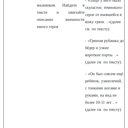
- «Лицо у него было
мальчиком. Найдите в
скуластое, темновато-
тексте и зачитайте
серое от въевшейся в
описание внешности
кожу грязи…»(далее
юного героя.
см. по тексту).
- «Грязная рубашка до
бёдер и узкие
короткие порты…»
(далее см. по тексту).
- «Он был совсем ещё
ребёнок, узкоплечий,
с тонкими ногами и
руками, на вид не
более 10-11 лет…»
(далее см. по тексту).