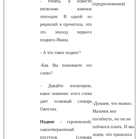
- Ребята, в повести
(предположения)
несколько важных
эпизодов. В одной из
рецензий я прочитала, что
это эпизод первого
подвига Ивана.
- А что такое подвиг?
-Как Вы понимаете это
слово?
- Давайте посмотрим,
какое значение этого слова
даёт толковый словарь
-Думаем, что можно.
Ожегова.
Мальчик мог
погибнуть, но он не
Подвиг
– героический,
побоялся плыть. И мы
самоотверженный
знаем, что пришлось
поступок (словарь