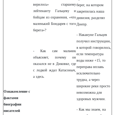
верилось» старшему
берег, на котором
лейтенанту Гальцеву и
закрепилась наша
бойцам из охранения, «что
дивизия, разделял
маленький Бондарев с того
Днепр.
берега»?
- Накануне Гальцев
получил инструкцию,
в которой говорилось,
- Как сам мальчик
если температура
объясняет, почему он
воды ниже +15, то
оказался не в Диковке, где
переправа вплавь
с лодкой ждал Катасоныч,
исключительно
а здесь.
трудна, а через
широкие реки просто
Ознакомление с
невозможна для
фактами
здоровых мужчин.
биографии
- Как мы знаем, на
писателей