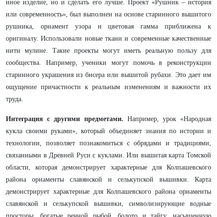
иное изделие, но и сделать его лучше. Проект «Рушник – история
или современность», был выполнен на основе старинного вышитого
рушника, орнамент узора и цветовая гамма приближена к
оригиналу. Использовали новые ткани и современные качественные
нити мулине. Такие проекты могут иметь реальную пользу для
сообщества. Например, ученики могут помочь в реконструкции
старинного украшения из бисера или вышитой рубахи. Это дает им
ощущение причастности к реальным изменениям и важности их
труда.
Интеграция с другими предметами.
Например, урок «Народная
кукла своими руками», который объединяет знания по истории и
технологии, позволяет познакомиться с обрядами и традициями,
связанными в Древней Руси с куклами. Или вышитая карта Томской
области, которая демонстрирует характерные для Колпашевского
района орнаменты славянской и селькупской вышивки. Карта
демонстрирует характерные для Колпашевского района орнаменты
славянской и селькупской вышивки, символизирующие водные
просторы, богатые речной рыбой, болото и тайгу, насыщенную