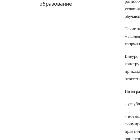
разноо
образование
услови
обучаю
Такие з
мышлен
творчес
Внеуроч
констр
прикла
ответст
Интегра
- углуб
- возмо
формир
практи
ориенти