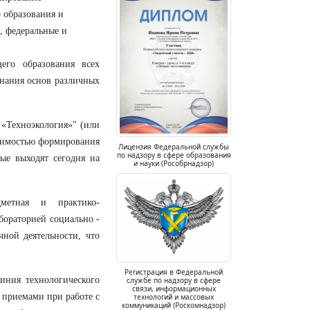
о образования и
е, федеральные и
его образования всех
знания основ различных
 «Техноэкология»" (или
ачимостью формирования
Лицензия Федеральной службы
по надзору в сфере образования
рые выходят сегодня на
и науки (Рособрнадзор)
дметная и практико-
бораторией социально -
чной деятельности, что
Регистрация в Федеральной
иния технологического
службе по надзору в сфере
связи, информационных
 приемами при работе с
технологий и массовых
коммуникаций (Роскомнадзор)