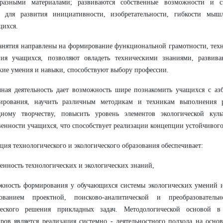
бразными материалами; развиваются собственные возможности и сп
я для развития инициативности, изобретательности, гибкости мышл
щихся.
анятия направлены на формирование функциональной грамотности, техн
ия учащихся, позволяют овладеть техническими знаниями, развив
кие умения и навыки, способствуют выбору профессии.
ная деятельность дает возможность шире познакомить учащихся с аз
уирования, научить различным методикам и техникам выполнения р
дному творчеству, повысить уровень элементов экологической куль
венности учащихся, что способствует реализации концепции устойчивого
ция технологического и экологического образования обеспечивает:
ленность технологических и экологических знаний,
жность формирования у обучающихся системы экологических умений и
ованием проектной, поисково-аналитической и преобразователь
ческого решения прикладных задач. Методологической основой 
ров является реализация системно - деятельностного подхода на осно