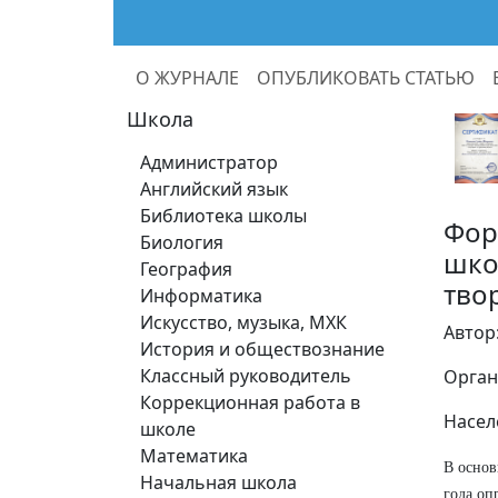
О ЖУРНАЛЕ
ОПУБЛИКОВАТЬ СТАТЬЮ
Школа
Администратор
Английский язык
Библиотека школы
Фор
Биология
шко
География
тво
Информатика
Искусство, музыка, МХК
Автор
История и обществознание
Классный руководитель
Орган
Коррекционная работа в
Насел
школе
Математика
В основ
Начальная школа
года оп