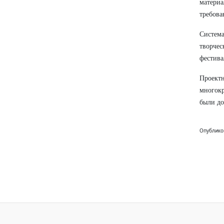
материа
требова
Система
творчес
фестива
Проект
многокр
были до
Опублико