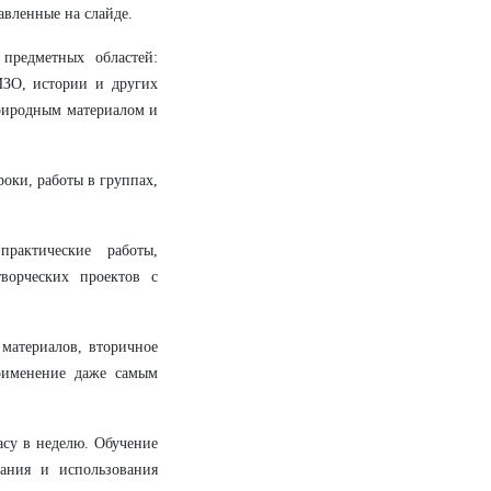
авленные на слайде.
предметных областей:
ИЗО, истории и других
природным материалом и
оки, работы в группах,
рактические работы,
ворческих проектов с
материалов, вторичное
рименение даже самым
часу в неделю. Обучение
вания и использования