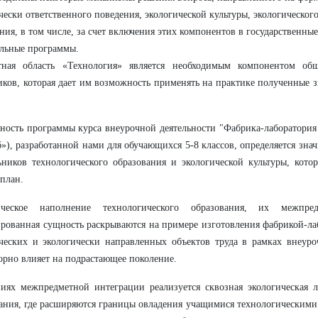
чески ответственного поведения, экологической культуры, экологическог
ния, в том числе, за счет включения этих компонентов в государственны
льные программы.
тная область «Технология» является необходимым компонентом общ
ков, которая дает им возможность применять на практике полученные 
ность программы курса внеурочной деятельности "Фабрика-лаборатория
»), разработанной нами для обучающихся 5-8 классов, определяется зн
ников технологического образования и экологической культуры, кото
план.
ическое наполнение технологического образования, их межпре
рованная сущность раскрываются на примере изготовления фабрикой-ла
ческих и экологически направленных объектов труда в рамках внеуро
орно влияет на подрастающее поколение.
иях межпредметной интеграции реализуется сквозная экологическая л
ания, где расширяются границы овладения учащимися технологическими