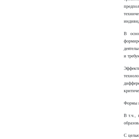
предпол
технич
индивид
В осно
формир
деятель
и треб
Эффекти
технол
диффер
критиче
Формы п
В т.ч.,
образов
С целью