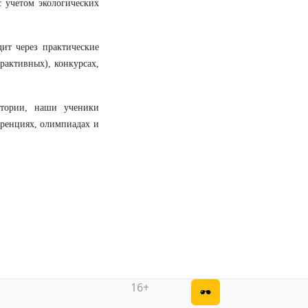
 учетом экологических
ит через практические
ерактивных), конкурсах,
атории, наши ученики
еренциях, олимпиадах и
16+