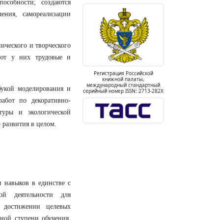
особности; создаются
ения, самореализации
ического и творческого
ают у них трудовые и
Регистрация Российской
книжной палаты,
международный стандартный
букой моделирования и
серийный номер ISSN: 2713-282X
абот по декоративно-
туры и экологической
 развития в целом.
 навыков в единстве с
ной деятельности для
в достижении целевых
вной ступени обучения,