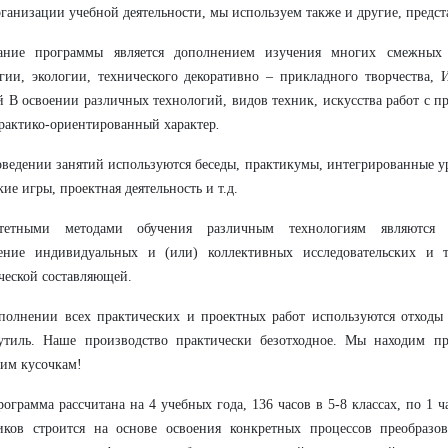
ганизации учебной деятельности, мы используем также и другие, предст
ание программы является дополнением изучения многих смежных 
гии, экологии, технического
декоративно – прикладного творчества, 
й В освоении различных технологий, видов техник, искусства работ с 
рактико-ориентированный характер
.
ведении занятий используются беседы, практикумы, интегрированные ур
кие игры, проектная деятельность и т.д.
тетными методами обучения различным технологиям являются п
ение индивидуальных и (или) коллективных исследовательских и т
ческой составляющей.
олнении всех практических и проектных работ используются отходы 
 утиль. Наше производство практически безотходное. Мы находим п
им кусочкам!
ограмма рассчитана на 4 учебных года, 136 часов в 5-8 классах, по 1 
иков строится на основе освоения конкретных процессов преобразо