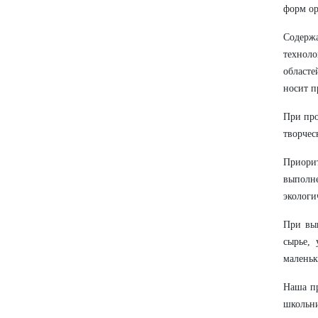
форм ор
Содерж
техноло
областе
носит п
При про
творчес
Приори
выполн
экологи
При вып
сырье,
маленьк
Наша пр
школьн