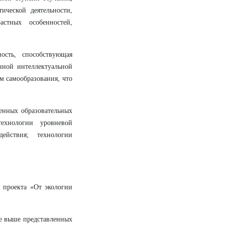
ической деятельности,
стных особенностей,
ость, способствующая
нной интеллектуальной
м самообразования, что
менных образовательных
технологии уровневой
ействия; технологии
о проекта «От экологии
ме выше представленных