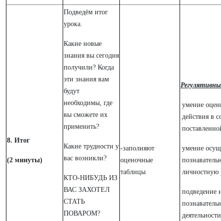
Подведём итог
урока.
Какие новые
знания вы сегодня
получили? Когда
эти знания вам
Регулятивны
будут
необходимы, где
умение оцен
вы сможете их
действия в с
применить?
поставленно
8. Итог
Какие трудности у
-заполняют
умение осущ
вас возникли?
(2 минуты)
оценочные
познаватель
таблицы
личностную 
КТО-НИБУДЬ ИЗ
ВАС ЗАХОТЕЛ
подведение 
СТАТЬ
познавательн
ПОВАРОМ?
деятельности