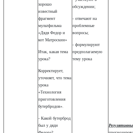
хорошо
обсуждении;
известный
фрагмент
- отвечают на
мультфильма
проблемные
«Дядя Федор и
вопросы;
кот Матроскин»
- формулируют
Итак, какая тема
предполагаемую
урока?
тему урока
Корректирует,
уточняет, что тема
урока
«Технология
приготовления
бутербродов».
- Какой бутерброд
был у дяди
Регулятивны
Федора?
прогнозирова