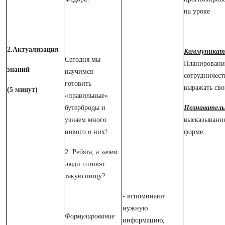
на уроке
2.Актуализация
Коммуникат
Сегодня мы
Планировани
знаний
научимся
сотрудничест
готовить
выражать сво
(5 минут)
«правильные»
бутерброды и
Познавател
узнаем много
высказывания
нового о них!
форме.
2. Ребята, а зачем
люди готовят
такую пищу?
- вспоминают
нужную
Формулирование
информацию,