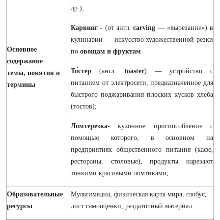
др.);
Карвинг -
(от англ.
carving
— «вырезание») в
кулинарии — искусство художественной резки
Основное
по
овощам
и
фруктам
содержание
То́стер
(англ.
toaster
) — устройство с
темы, понятия и
питанием от электросети, предназначенное для
термины
быстрого поджаривания плоских кусков хлеба
(тостов);
Ломтерезка-
кухонное приспособление с
помощью которого, в основном на
предприятиях общественного питания (кафе,
рестораны, столовые), продукты нарезают
тонкими красивыми ломтиками;
Образовательные
Мультимедиа, физическая карта мира, глобус,
ресурсы
лист самооценки, раздаточный материал