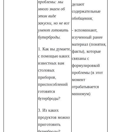
проблемы: мы
делают
много знаем об
содержательные
этом виде
обобщения;
закуски, но не все
умеют готовить
- вспоминают,
бутерброды
.
изученный ранее
материал (понятия,
1. Как вы думаете,
факты), которые
с помощью каких
связаны с
известных вам
формулировкой
столовых
проблемы (в этот
приборов,
момент
приспособлений
отрабатывается
готовятся
минимум)
бутерброды?
3. Из каких
продуктов можно
приготовить
бутерброды?