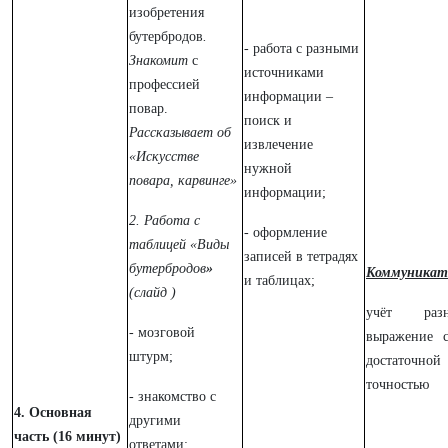
изобретения
бутербродов
.
- работа с разными
Знакомит
с
источниками
профессией
информации –
повар.
поиск и
Рассказывает об
извлечение
«Искусстве
нужной
повара, карвинге»
информации;
2. Работа с
- оформление
таблицей «Виды
записей в тетрадях
бутербродов
»
Коммуникат
и таблицах;
(слайд )
учёт раз
- мозговой
выражение 
штурм;
достаточн
точностью
- знакомство с
4. Основная
другими
часть (16 минут)
ответами;