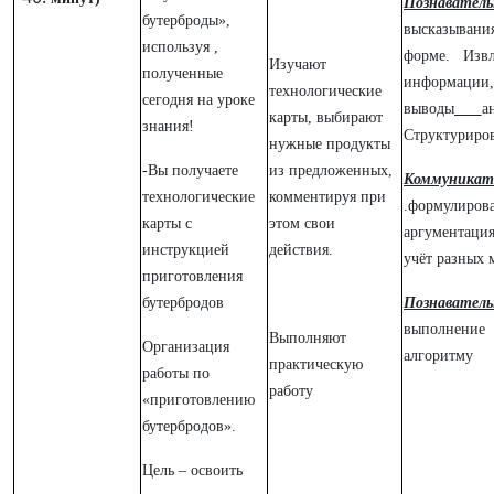
Познавате
бутерброды»,
высказыва
используя ,
форме. Изв
Изучают
полученные
информаци
технологические
сегодня на уроке
выводы
а
карты, выбирают
знания!
Структуриро
нужные продукты
-Вы получаете
из предложенных,
Коммуникат
технологические
комментируя при
.формул
карты с
этом свои
аргументация
инструкцией
действия.
учёт разных 
приготовления
бутербродов
Познаватель
выполнени
Выполняют
Организация
алгоритму
практическую
работы по
работу
«приготовлению
бутербродов».
Цель – освоить