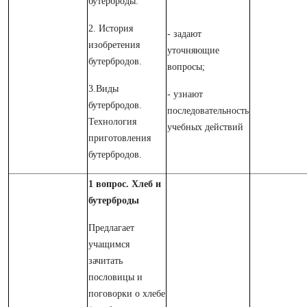
бутерброды.
2. История
- задают
изобретения
уточняющие
бутербродов.
вопросы;
3.Виды
- узнают
бутербродов.
последовательность
Технология
учебных действий
приготовления
бутербродов.
1 вопрос. Хлеб и
бутерброды
Предлагает
учащимся
зачитать
пословицы и
поговорки о хлебе