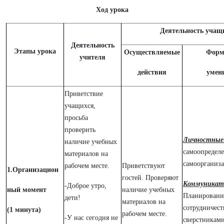
Ход урока
Деятельность учащ
Деятельность
Этапы урока
Осуществляемые
Форм
учителя
действия
умен
Приветствие
учащихся,
просьба
проверить
Личностные
наличие учебных
самоопределе
материалов на
самоорганиза
рабочем месте.
Приветствуют
1.Организацион
гостей. Проверяют
Коммуникат
-Доброе утро,
ный момент
наличие учебных
Планировани
дети!
материалов на
сотрудничест
(1 минута)
рабочем месте.
-У нас сегодня не
сверстниками