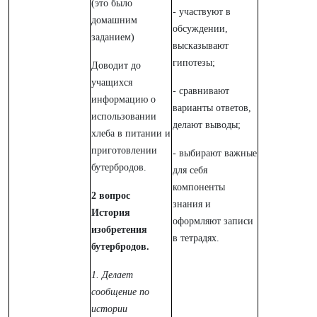
(это было
- участвуют в
домашним
обсуждении,
заданием)
высказывают
гипотезы;
Доводит до
учащихся
- сравнивают
информацию о
варианты ответов,
использовании
делают выводы;
хлеба в питании и
приготовлении
- выбирают важные
бутербродов.
для себя
компоненты
2 вопрос
знания и
История
оформляют записи
изобретения
в тетрадях.
бутербродов.
1. Делает
сообщение по
истории