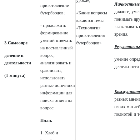
урока»,
Личностны
приготовление
диалоге, уме
бутербродов;
«Какие вопросы
понимать дру
касаются темы
- продолжить
высказывать 
«Технология
формирование
зрения.
приготовления
умений отвечать
3.Самоопре
бутербродов»
Регулятивны
на поставленный
деление к
вопрос,
умение опред
деятельности
анализировать и
деятельности
сравнивать,
(1 минута)
использовать
разные источники
Коммуникат
информации для
разных мнен
поиска ответа на
своих мыслей
вопрос
полнотой и 
План.
1. Хлеб и