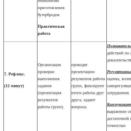
технологию
приготовления
бутербродов.
Практическая
работа
Познаватель
действий по 
доказательств
Организация
проводят
проверки
презентацию
Регулятивн
7. Рефлекс.
выполнения
результатов работы
оценка, воле
(12 минут)
задания
групп, фиксируют
саморегуляци
(презентация
итоги работы друг
затруднения.
результатов
друга, задают
Коммуникат
работы групп).
вопросы.
выражение с
достаточной 
точностью