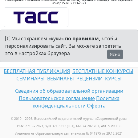
номер ISSN: 2713-282X
Мы сохраняем «куки»
по правилам,
чтобы
персонализировать сайт. Вы можете запретить
это в настройках браузера
Ясно
БЕСПЛАТНАЯ ПУБЛИКАЦИЯ
БЕСПЛАТНЫЕ КОНКУРСЫ
СЕМИНАРЫ
ВЕБИНАРЫ
РЕЦЕНЗИИ
КУРСЫ
Сведения об образовательной организации
Пользовательское соглашение
Политика
конфиденциальности
Оферта
© 2010 – 2026, Всероссийский педагогический журнал «Современный урок
»
ISSN: 2713 – 282X, УДК 371.321.1(051), ББК 74.202.701, Авт. знак С56
Лицензия на образовательную деятельность № 041875 от 29.12.2021