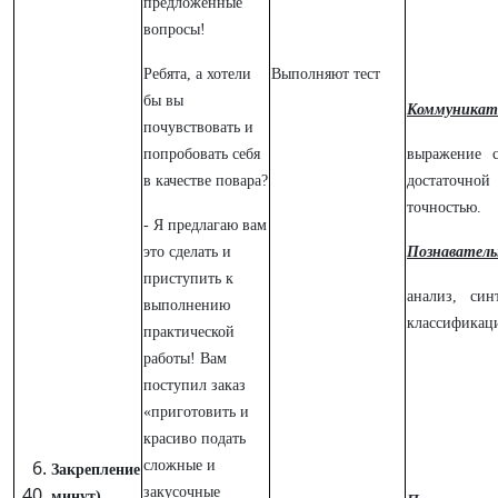
предложенные
вопросы!
Ребята, а хотели
Выполняют тест
бы вы
Коммуникат
почувствовать и
попробовать себя
выражение 
в качестве повара?
достаточн
точностью.
- Я предлагаю вам
это сделать и
Познаватель
приступить к
анализ, син
выполнению
классификац
практической
работы! Вам
поступил заказ
«приготовить и
красиво подать
сложные и
Закрепление
закусочные
минут)