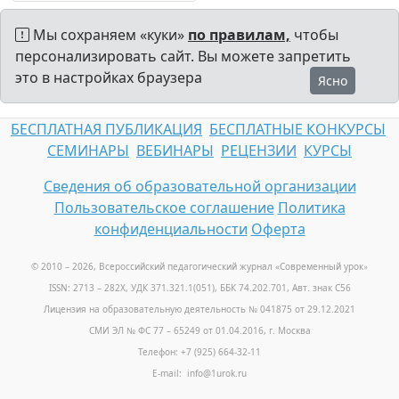
Мы сохраняем «куки»
по правилам,
чтобы
персонализировать сайт. Вы можете запретить
это в настройках браузера
Ясно
БЕСПЛАТНАЯ ПУБЛИКАЦИЯ
БЕСПЛАТНЫЕ КОНКУРСЫ
СЕМИНАРЫ
ВЕБИНАРЫ
РЕЦЕНЗИИ
КУРСЫ
Сведения об образовательной организации
Пользовательское соглашение
Политика
конфиденциальности
Оферта
© 2010 – 2026, Всероссийский педагогический журнал «Современный урок
»
ISSN: 2713 – 282X, УДК 371.321.1(051), ББК 74.202.701, Авт. знак С56
Лицензия на образовательную деятельность № 041875 от 29.12.2021
СМИ ЭЛ № ФС 77 – 65249 от 01.04.2016, г. Москва
Телефон: +7 (925) 664-32-11
E-mail: info@1urok.ru