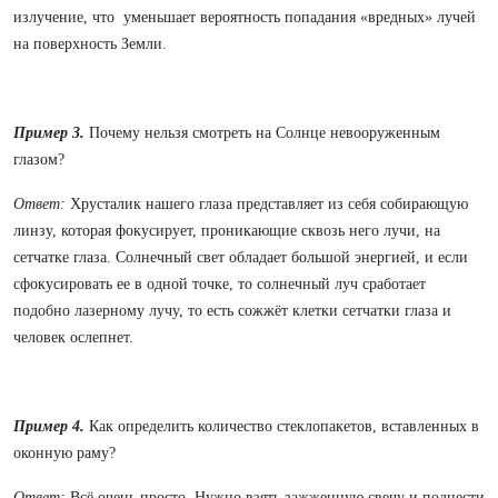
излучение, что уменьшает вероятность попадания «вредных» лучей
на поверхность Земли.
Пример 3.
Почему нельзя смотреть на Солнце невооруженным
глазом?
Ответ:
Хрусталик нашего глаза представляет из себя собирающую
линзу, которая фокусирует, проникающие сквозь него лучи, на
сетчатке глаза. Солнечный свет обладает большой энергией, и если
сфокусировать ее в одной точке, то солнечный луч сработает
подобно лазерному лучу, то есть сожжёт клетки сетчатки глаза и
человек ослепнет.
Пример 4.
Как определить количество стеклопакетов, вставленных в
оконную раму?
Ответ:
Всё очень просто. Нужно взять зажженную свечу и поднести