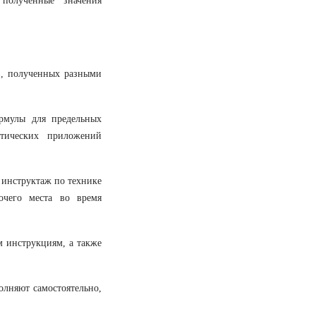
полученные значения
в, полученных разными
ормулы для предельных
ктических приложений
 инструктаж по технике
очего места во время
 инструкциям, а также
олняют самостоятельно,