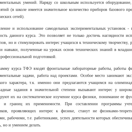
ментальных умений. Наряду со школьным используется оборудование,
ятий (в школе имеется значительное количество приборов базового пр
ческих сетей).
вление и использование самодельных экспериментальных установок -
ость данного курса. Это позволяет не только достичь наглядности и
ов, но и стимулировать интерес учащихся к техническому творчеству, р
и навыки, полученные на уроках основ технических знаний в младших
рофессиональной подготовкой.
амму курса ТФЭ входят фронтальные лабораторные работы, работы фи
ментальные задачи, работа над проектами. Особое место занимают эк
кого характера, т.к. именно они предлагаются учащимся на олимпиад
адные задания в значительной степени вызывают интерес у широко
руют их на систематическое изучение курса физики, понимание ее фу
й и границ их применимости. При составлении программы учте
иков, проявляющих интерес к физике, станут не физиками-теорет
ми, рабочими, т.е. работниками, успех деятельности которых обеспечив
, но и умением делать.