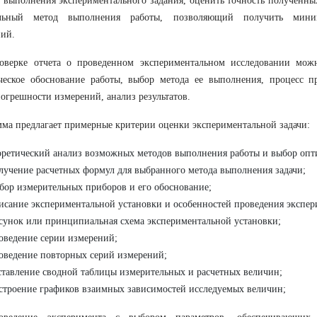
 выполнения экспериментального задания, оценить точность полученных
льный метод выполнения работы, позволяющий получить мини
ий.
оверке отчета о проведенном экспериментальном исследовании можн
ческое обоснование работы, выбор метода ее выполнения, процесс п
погрешности измерений, анализ результатов.
ма предлагает примерные критерии оценки экспериментальной задачи:
оретический анализ возможных методов выполнения работы и выбор опт
лучение расчетных формул для выбранного метода выполнения задачи;
бор измерительных приборов и его обоснование;
исание экспериментальной установки и особенностей проведения экспер
сунок или принципиальная схема экспериментальной установки;
оведение серии измерений;
оведение повторных серий измерений;
ставление сводной таблицы измерительных и расчетных величин;
строение графиков взаимных зависимостей исследуемых величин;