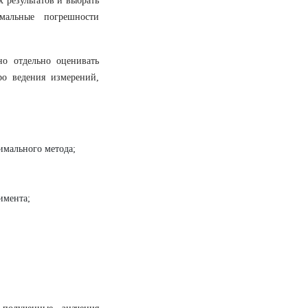
 результатов и выбрать
мальные погрешности
о отдельно оценивать
ро ведения измерений,
имального метода;
имента;