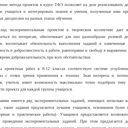
ние метода проектов в курсе ТФЭ позволяет на деле реализовывать д
ии учащихся и интегрировать знания и умения, полученные ими пр
х дисциплин на разных этапах обучения.
 над экспериментальным проектом в творческом коллективе дает 
иться по интересам, обеспечивает для них разнообразие ролевой де
ия, воспитывает обязательность выполнения заданий в намеченные 
ность и добросовестность в работе, равноправие и свободу в выражении
 время доброжелательность при всех обстоятельствах.
ка проектных работ в 8-12 классах соответствует системе углублен
ьна с точки зрения применения в технике. Зная интересы и потен
ов, учитель имеет возможность максимально точно подобрать тему 
ти проекта для каждой группы учащихся.
рамме имеется ряд экспериментальных заданий, имеющих несколько в
о, такие задания предлагаются лучшим учащимся, освоившим более 
торные и практические работы). Учащимся предоставляется возможн
в проведения экспериментальных заданий. При этом предлагается д