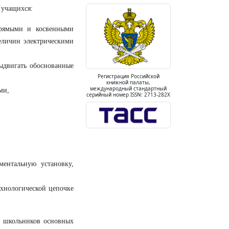
 учащихся:
прямыми и косвенными
еличин электрическими
ыдвигать обоснованные
Регистрация Российской
книжной палаты,
международный стандартный
ми,
серийный номер ISSN: 2713-282X
ментальную установку,
ехнологической цепочке
у школьников основных