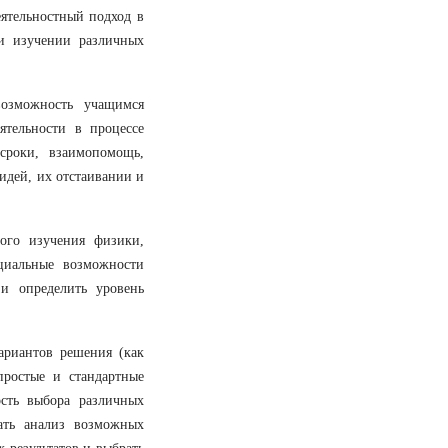
еятельностный подход в
и изучении различных
возможность учащимся
ятельности в процессе
сроки, взаимопомощь,
 идей, их отстаивании и
ного изучения физики,
циальные возможности
и определить уровень
ариантов решения (как
простые и стандартные
ость выбора различных
ать анализ возможных