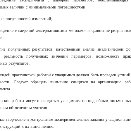
оведение эксперимента с выбором параметров, обеспечивающих 
уемых величин с минимальными погрешностями;
нка погрешностей измерений;
ведение измерений альтернативными методами и сравнение результато
и;
ализ полученных результатов: качественный анализ аналитической ф
в, реальность полученных значений параметров, возможность пра
ных результатов.
аждой практической работой с учащимися должен быть проведен устный
сности. Следует обращать внимание учащихся на организацию раб
мента.
еские работы могут проводиться учащимися по подробным письменным
тным объяснениям учителя.
ые творческие и контрольные экспериментальные задания учащиеся вып
з инструкций к их выполнению.