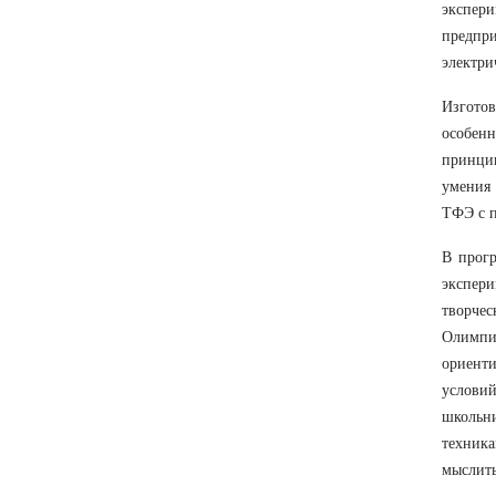
экспери
предпри
электри
Изгото
особенн
принцип
умения 
ТФЭ с п
В прогр
экспери
творчес
Олимпи
ориенти
услови
школьн
техника
мыслить