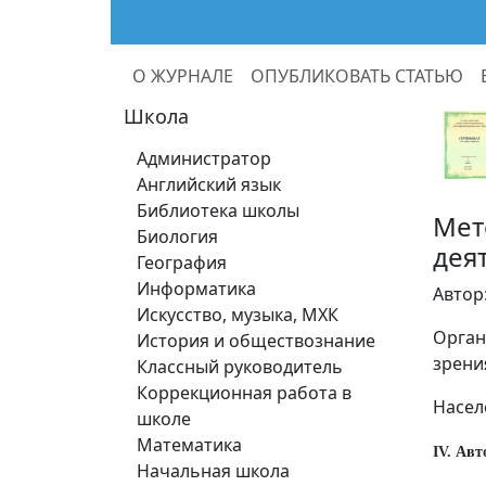
О ЖУРНАЛЕ
ОПУБЛИКОВАТЬ СТАТЬЮ
Школа
Администратор
Английский язык
Библиотека школы
Мет
Биология
дея
География
Информатика
Автор
Искусство, музыка, МХК
Орган
История и обществознание
зрени
Классный руководитель
Коррекционная работа в
Насел
школе
Математика
IV. Ав
Начальная школа