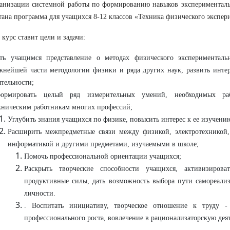
анизации системной работы по формированию навыков эксперименталь
тана программа для учащихся 8-12 классов «Техника физического экспер
курс ставит цели и задачи:
ть учащимся представление о методах физического эксперименталь
жнейшей части методологии физики и ряда других наук, развить интер
ятельности;
ормировать целый ряд измерительных умений, необходимых р
хническим работникам многих профессий;
Углубить знания учащихся по физике, повысить интерес к ее изучени
Расширить межпредметные связи между физикой, электротехникой,
информатикой и другими предметами, изучаемыми в школе;
Помочь профессиональной ориентации учащихся;
Раскрыть творческие способности учащихся, активизирова
продуктивные силы, дать возможность выбора пути самореализ
личности.
. Воспитать инициативу, творческое отношение к труду -
профессионального роста, вовлечение в рационализаторскую деят