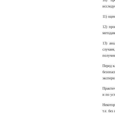
10) пр
исслед
11) оце
12) про
методам
13) ан
случае
получен
Перед к
безопа
экспери
Практич
и по ус
Некотор
т.е. бе