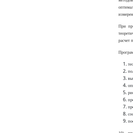
методов
оптима
измерен
При пр
теорети
расчет 
Програм
те
по
вы
оп
ри
пр
пр
со
по