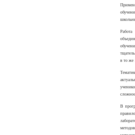
Примене
обучен
школьны
Работа
объедин
обучен
тщатель
в то же
Темати
актуал
ученик
сложнос
В прог
правил
лабора
методо