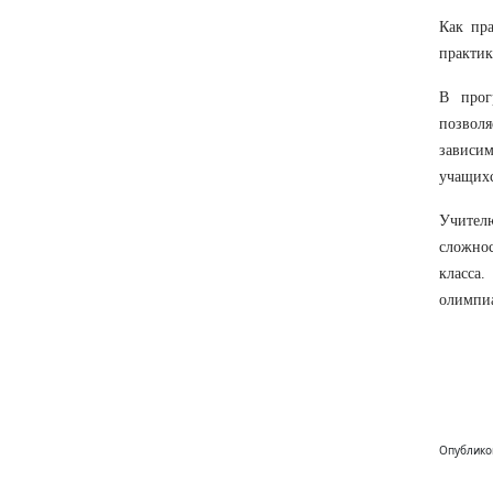
Как пра
практик
В прог
позволя
зависим
учащихс
Учител
сложнос
класса
олимпиа
Опублико