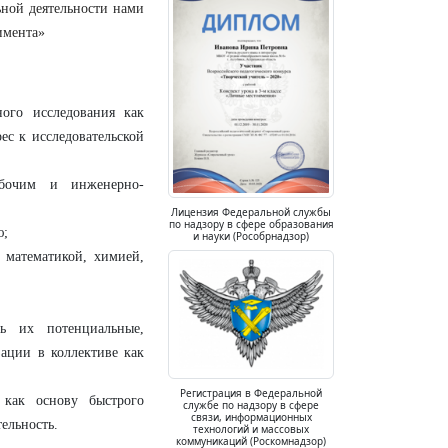
ной деятельности нами
имента»
ного исследования как
ес к исследовательской
абочим и инженерно-
Лицензия Федеральной службы
по надзору в сфере образования
ю;
и науки (Рособрнадзор)
 математикой, химией,
ть их потенциальные,
ации в коллективе как
Регистрация в Федеральной
 как основу быстрого
службе по надзору в сфере
связи, информационных
ельность.
технологий и массовых
коммуникаций (Роскомнадзор)