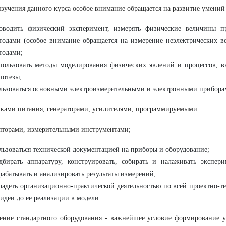
изучения данного курса особое внимание обращается на развитие умений
оводить физический эксперимент, измерять физические величины 
тодами (особое внимание обращается на измерение неэлектрических в
тодами;
пользовать методы моделирования физических явлений и процессов, в
потезы;
льзоваться основными электроизмерительными и электронными прибора
ками питания, генераторами, усилителями, программируемыми
яторами, измерительными инструментами;
льзоваться технической документацией на приборы и оборудование;
дбирать аппаратуру, конструировать, собирать и налаживать экспери
рабатывать и анализировать результаты измерений;
ладеть организационно-практической деятельностью по всей проектно-т
 идеи до ее реализации в модели.
ение стандартного оборудования - важнейшее условие формирование 