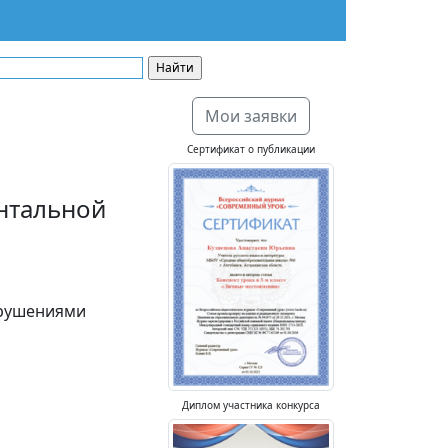
Мои заявки
Сертификат о публикации
нтальной
арушениями
Диплом участника конкурса