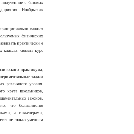
 полученное с базовых
едприятия - Ноябрьских
 принципиально важная
спользуемых физических
азвивать практически е
 классах, связать курс
зического практикума,
спериментальные задачи
ах различного уровня.
го круга школьников,
ндаментальных законов,
но, что большинство
иками, а инженерами,
ается не только умением