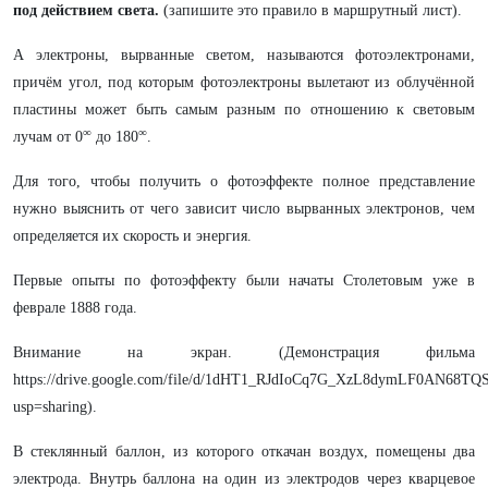
под действием света.
(запишите это правило в маршрутный лист).
А электроны, вырванные светом, называются фотоэлектронами,
причём угол, под которым фотоэлектроны вылетают из облучённой
пластины может быть самым разным по отношению к световым
∞
∞
лучам от 0
до 180
.
Для того, чтобы получить о фотоэффекте полное представление
нужно выяснить от чего зависит число вырванных электронов, чем
определяется их скорость и энергия.
Первые опыты по фотоэффекту были начаты Столетовым уже в
феврале 1888 года.
Внимание на экран. (Демонстрация фильма
https://drive.google.com/file/d/1dHT1_RJdIoCq7G_XzL8dymLF0AN68TQS
usp=sharing).
В стеклянный баллон, из которого откачан воздух, помещены два
электрода. Внутрь баллона на один из электродов через кварцевое