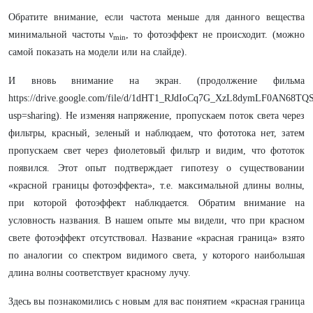
Обратите внимание, если частота меньше для данного вещества
минимальной частоты ν
, то фотоэффект не происходит. (можно
min
самой показать на модели или на слайде).
И вновь внимание на экран. (продолжение фильма
https://drive.google.com/file/d/1dHT1_RJdIoCq7G_XzL8dymLF0AN68TQS
usp=sharing). Не изменяя напряжение, пропускаем поток света через
фильтры, красный, зеленый и наблюдаем, что фототока нет, затем
пропускаем свет через фиолетовый фильтр и видим, что фототок
появился. Этот опыт подтверждает гипотезу о существовании
«красной границы фотоэффекта», т.е. максимальной длины волны,
при которой фотоэффект наблюдается. Обратим внимание на
условность названия. В нашем опыте мы видели, что при красном
свете фотоэффект отсутствовал. Название «красная граница» взято
по аналогии со спектром видимого света, у которого наибольшая
длина волны соответствует красному лучу.
Здесь вы познакомились с новым для вас понятием «красная граница