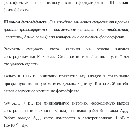
фотоэффекта» и я помогу вам сформулировать
III закон
фотоэффекта.
III закон фотоэффекта.
Для каждого вещества существует красная
граница фотоэффекта – наименьшая частота (или наибольшая,
«красная», длина волны) при которой еще возможен фотоэффект.
Раскрыть сущность этого явления на основе законов
электродинамики Максвелла Столетов не мог. И лишь спустя 7 лет
это удалось сделать.
Только в 1905 г. Эйнштейн превратил эту загадку в совершенно
прозрачную, понятную во всех деталях картину. В итоге Эйнштейн
вывел следующее уравнение фотоэффекта:
hν= А
+ Е
, где минимальную энергию, необходимую выхода
вых
к
электрона на поверхность катода, называют работой выхода А
.
вых
Работа выхода А
часто измеряется в электронвольтах. 1 эВ =
вых
-19
1,6·10
Дж.