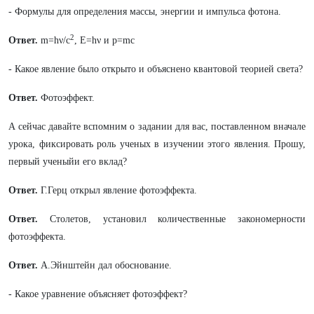
- Формулы для определения массы, энергии и импульса фотона.
2
Ответ.
m=hν/c
, E=hν и p=mc
- Какое явление было открыто и объяснено квантовой теорией света?
Ответ.
Фотоэффект.
А сейчас давайте вспомним о задании для вас, поставленном вначале
урока, фиксировать роль ученых в изучении этого явления. Прошу,
первый ученыйи его вклад?
Ответ.
Г.Герц открыл явление фотоэффекта.
Ответ.
Столетов, установил количественные закономерности
фотоэффекта.
Ответ.
А.Эйнштейн дал обоснование.
- Какое уравнение объясняет фотоэффект?