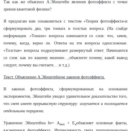
Так как же объяснил А.Эйнштейн явления фотоэффекта с точки
зрения квантовой физики?
Я предлагаю вам ознакомиться с текстом «Теория фотоэффекта»и
сформулировать два, три тонких и толстых вопроса. (На слайде
информация. «Тонкие» вопросы начинаются со слов: что, зачем,
почему, когда, верно ли. Ответы на эти вопросы односложные.
«Толстые» вопросы подразумевают развернутый ответ. Начинаются
со слов: как по вашему мнению…,объясните почему, какой вывод
следует, почему вы считаете… и т.д.)
Текст. Объяснение А.Эйнштейном законов фотоэффекта.
В законах фотоэффекта, сформулированных на основании
экспериментов, Эйнштейн увидел удивительное доказательство того,
что
свет имеет прерывистую структуру: излучается и поглощается
отдельными порциями.
Уравнение Эйнштейна hν= А
+ Е
объясняет основные факты,
вых
к
касающиеся фотоэффекта. Интенсивность света пропорциональна