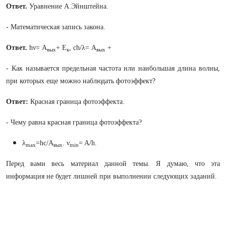
Ответ.
Уравнение А.Эйнштейна.
- Математическая запись закона.
Ответ.
hν= А
+ Е
, ch/λ= А
+
вых
к
вых
- Как называется предельная частота или наибольшая длина волны,
при которых еще можно наблюдать фотоэффект?
Ответ:
Красная граница фотоэффекта.
- Чему равна красная граница фотоэффекта?
λ
=hc/A
. ν
= A/h
.
max
вых
min
Перед вами весь материал данной темы. Я думаю, что эта
информация не будет лишней при выполнении следующих заданий.