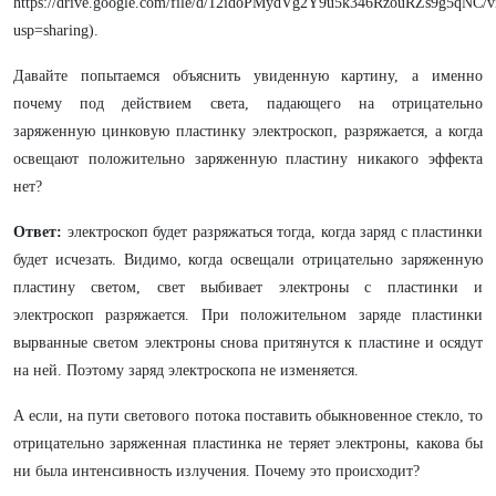
https://drive.google.com/file/d/12idoPMydVg2Y9u5k346RzouRZs9g5qNC/v
usp=sharing).
Давайте попытаемся объяснить увиденную картину, а именно
почему под действием света, падающего на отрицательно
заряженную цинковую пластинку электроскоп, разряжается, а когда
освещают положительно заряженную пластину никакого эффекта
нет?
Ответ:
электроскоп будет разряжаться тогда, когда заряд с пластинки
будет исчезать. Видимо, когда освещали отрицательно заряженную
пластину светом, свет выбивает электроны с пластинки и
электроскоп разряжается. При положительном заряде пластинки
вырванные светом электроны снова притянутся к пластине и осядут
на ней. Поэтому заряд электроскопа не изменяется.
А если, на пути светового потока поставить обыкновенное стекло, то
отрицательно заряженная пластинка не теряет электроны, какова бы
ни была интенсивность излучения. Почему это происходит?