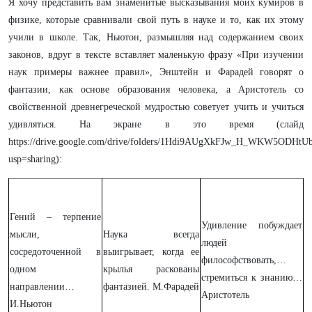
Я хочу представить вам знаменитые высказывания моих кумиров в
физике, которые сравнивали свой путь в науке и то, как их этому
учили в школе. Так, Ньютон, размышляя над содержанием своих
законов, вдруг в тексте вставляет маленькую фразу «При изучении
наук примеры важнее правил», Энштейн и Фарадей говорят о
фантазии, как основе образования человека, а Аристотель со
свойственной древнегреческой мудростью советует учить и учиться
удивляться. На экране в это время (слайд
https://drive.google.com/drive/folders/1Hdi9AUgXkFJw_H_WKW5ODHtU
usp=sharing):
Гений – терпение
Удивление побуждает
мысли,
Наука всегда
людей
сосредоточенной в
выигрывает, когда ее
философствовать,…
одном
крылья раскованы
стремиться к знанию…
направлении…
фантазией. М.Фарадей
Аристотель
И.Ньютон