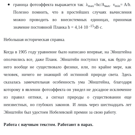
граница фотоэффекта выражается так: λ
=hc/A
. ν
= A/h.
max
вых
min
Полезно помнить, что в простейших случаях вычисления
можно проводить во внесистемных единицах, принимая
-15
значение постоянной Планка h = 4,14·10
эВ·с.
Небольшая историческая справка.
Когда в 1905 году уравнение было написано впервые, на Эйнштейна
ополчились все, даже Планк. Эйнштейн поступил так, как будто до
него вообще не существовало физики, или, по крайне мере, как
человек, ничего не знающий об истинной природе света. Здесь
сказалась замечательная особенность ума Эйнштейна, благодаря
которому в явлении фотоэффекта он увидел не досадное исключение
из правил оптики, а сигнал природы о существовании еще
неизвестных, но глубоких законов. И лишь через шестнадцать лет
Эйнштейн был удостоен Нобелевской премии за свою работу.
Работа с научным текстом. Работают в парах.