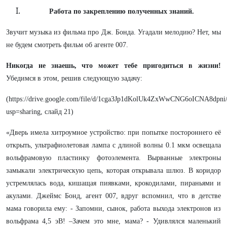
Работа по закреплению полученных знаний.
Звучит музыка из фильма про Дж. Бонда. Угадали мелодию? Нет, мы
не будем смотреть фильм об агенте 007.
Никогда не знаешь, что может тебе пригодиться в жизни!
Убедимся в этом, решив следующую задачу:
(https://drive.google.com/file/d/1cga3Jp1dKolUk4ZxWwCNG6oICNA8dpni
usp=sharing, слайд 21)
«Дверь имела хитроумное устройство: при попытке постороннего её
открыть, ультрафиолетовая лампа с длиной волны 0.1 мкм освещала
вольфрамовую пластинку фотоэлемента. Вырванные электроны
замыкали электрическую цепь, которая открывала шлюз. В коридор
устремлялась вода, кишащая пиявками, крокодилами, пираньями и
акулами. Джеймс Бонд, агент 007, вдруг вспомнил, что в детстве
мама говорила ему: - Запомни, сынок, работа выхода электронов из
вольфрама 4,5 эВ! –Зачем это мне, мама? - Удивлялся маленький