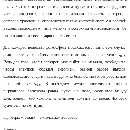
числу квантов энергии hν в световом пучке и поэтому определяет
число электронов, вырванных из металла. Скорость электронов
согласно уравнению, определяется только частотой света ν и работой
выхода, зависящей от типа металла и состояния его поверхности. От
интенсивности света скорость не зависит.
Для каждого вещества фотоэффект наблюдается лишь в том случае,
если частота ν света больше некоторого минимального значения ν
.
min
Ведь для того, чтобы электрон мог выйти из металла, необходимо,
чтобы электрон обладал энергией, равной работе выхода.
Следовательно, энергия кванта должна быть больше этой работы или
равна ей: hν≥ А
В последнем случае кинетическая энергия
вых.
вырванного электрона равна нулю, но поле, созданное между
электродами, его ускорит, и электрон долетит до анода, фототок
будет отличен от нуля.
Примеры «тонких» и «толстых» вопросов.
Тонкие: