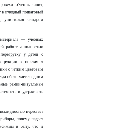
кровехи. Ученик видит,
тот наглядный пошаговый
и, уничтожая синдром
 материала — учебных
ей работе я полностью
перегрузку у детей с
нструкции к опытам я
ики с четким цветовым
гда обозначается одним
ьные рамки-визуальные
мляемость и удерживать
нвалидностью перестает
приборы, почему падает
висимым в быту, что и