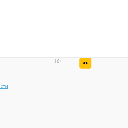
16+
сти