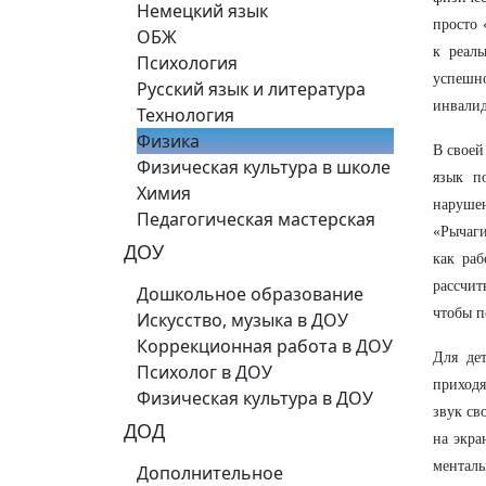
Немецкий язык
просто 
ОБЖ
к реал
Психология
успешно
Русский язык и литература
инвалид
Технология
Физика
В своей
Физическая культура в школе
язык п
Химия
наруше
Педагогическая мастерская
«Рычаг
ДОУ
как раб
рассчит
Дошкольное образование
чтобы п
Искусство, музыка в ДОУ
Коррекционная работа в ДОУ
Для де
Психолог в ДОУ
приходя
Физическая культура в ДОУ
звук св
ДОД
на экра
ментал
Дополнительное