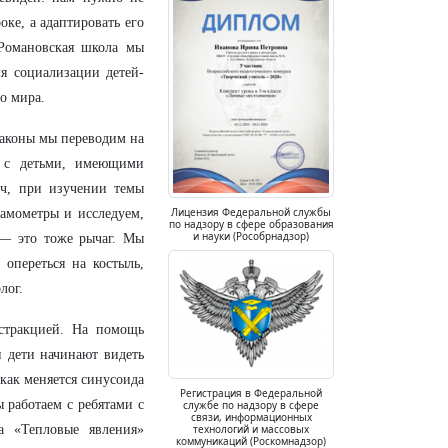
ке, а адаптировать его
Романовская школа мы
я социализации детей-
о мира.
законы мы переводим на
е с детьми, имеющими
ич, при изучении темы
Лицензия Федеральной службы
амометры и исследуем,
по надзору в сфере образования
и науки (Рособрнадзор)
а — это тоже рычаг. Мы
опереться на костыль,
лог.
стракцией. На помощь
 дети начинают видеть
как меняется синусоида
Регистрация в Федеральной
 работаем с ребятами с
службе по надзору в сфере
связи, информационных
технологий и массовых
а «Тепловые явления»
коммуникаций (Роскомнадзор)