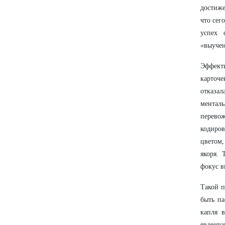
достиже
что сег
успех 
«выуче
Эффект
карточе
отказа
ментал
перевож
кодиров
цветом
якоря. 
фокус в
Такой п
быть па
капля 
являетс