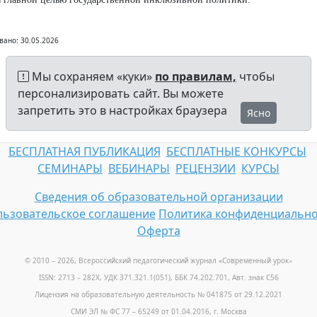
вано: 30.05.2026
Мы сохраняем «куки»
по правилам,
чтобы
персонализировать сайт. Вы можете
запретить это в настройках браузера
Ясно
БЕСПЛАТНАЯ ПУБЛИКАЦИЯ
БЕСПЛАТНЫЕ КОНКУРСЫ
СЕМИНАРЫ
ВЕБИНАРЫ
РЕЦЕНЗИИ
КУРСЫ
Сведения об образовательной организации
ьзовательское соглашение
Политика конфиденциально
Оферта
© 2010 – 2026, Всероссийский педагогический журнал «Современный урок
»
ISSN: 2713 – 282X, УДК 371.321.1(051), ББК 74.202.701, Авт. знак С56
Лицензия на образовательную деятельность № 041875 от 29.12.2021
СМИ ЭЛ № ФС 77 – 65249 от 01.04.2016, г. Москва