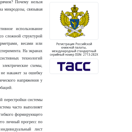
орячим? Почему нельзя
на микродозы, связывая
ивное использование
со сложной структурой
ерметрами, весами или
Регистрация Российской
книжной палаты,
сперимента. На экранах
международный стандартный
серийный номер ISSN: 2713-282X
систивных технологий
 электрические схемы,
 не накажет за ошибку
ического напряжения у
обаций.
ной перестройки системы
истема часто выполняет
 гибкого формирующего
его личный прогресс по
индивидуальный лист