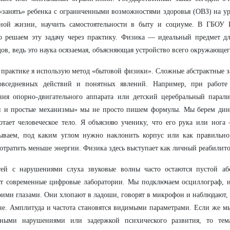
«занять» ребенка с ограниченными возможностями здоровья (ОВЗ) на уро
ьной жизни, научить самостоятельности в быту и социуме. В ГБОУ 
 решаем эту задачу через практику. Физика — идеальный предмет дл
ов, ведь это наука осязаемая, объясняющая устройство всего окружающег
 практике я использую метод «бытовой физики». Сложные абстрактные 
овседневных действий и понятных явлений. Например, при работ
ния опорно-двигательного аппарата или детский церебральный парал
и и простые механизмы» мы не просто пишем формулы. Мы берем дин
отает человеческое тело. Я объясняю ученику, что его рука или ног
ываем, под каким углом нужно наклонить корпус или как правильно 
отратить меньше энергии. Физика здесь выступает как личный реабилито
тей с нарушениями слуха звуковые волны часто остаются пустой аб
т современные цифровые лаборатории. Мы подключаем осциллограф, и
оими глазами. Они хлопают в ладоши, говорят в микрофон и наблюдают, 
не. Амплитуда и частота становятся видимыми параметрами. Если же мы
ьными нарушениями или задержкой психического развития, то тем