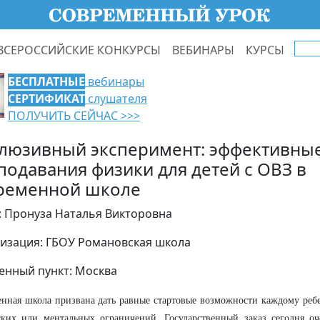
ВСЕРОССИЙСКИЕ КОНКУРСЫ
ВЕБИНАРЫ
КУРСЫ
БЕСПЛАТНЫЕ
вебинары
СЕРТИФИКАТ
слушателя
ПОЛУЧИТЬ СЕЙЧАС >>>
люзивный эксперимент: эффективные
подавания физики для детей с ОВЗ в
ременной школе
: Пронуза Наталья Викторовна
изация: ГБОУ Романовская школа
енный пункт: Москва
нная школа призвана дать равные стартовые возможности каждому ребе
ских или ментальных ограничений. Государственный заказ сегодня о