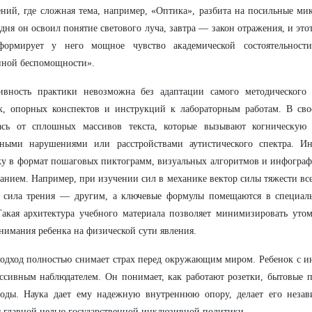
ний, где сложная тема, например, «Оптика», разбита на посильные ми
одня он освоил понятие светового луча, завтра — закон отражения, и э
формирует у него мощное чувство академической состоятельност
нной беспомощности».
ивность практики невозможна без адаптации самого методического
к, опорных конспектов и инструкций к лабораторным работам. В сво
лась от сплошных массивов текста, которые вызывают когническую 
ьными нарушениями или расстройствами аутистического спектра. И
у в формат пошаговых пиктограмм, визуальных алгоритмов и инфограф
анием. Например, при изучении сил в механике вектор силы тяжести все
, сила трения — другим, а ключевые формулы помещаются в специал
Такая архитектура учебного материала позволяет минимизировать уто
нимания ребенка на физической сути явления.
одход полностью снимает страх перед окружающим миром. Ребенок с и
ссивным наблюдателем. Он понимает, как работают розетки, бытовые 
воды. Наука дает ему надежную внутреннюю опору, делает его неза
я главной целью государственной инклюзивной политики.