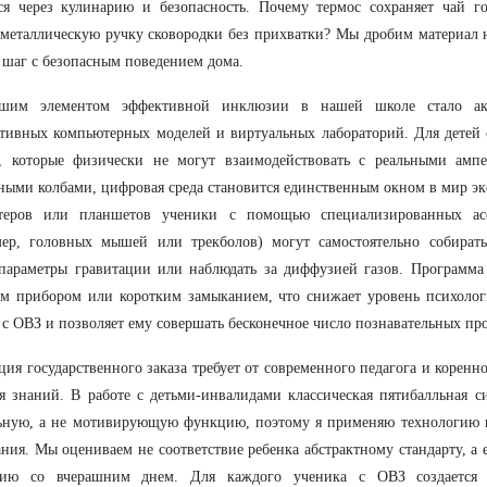
ся через кулинарию и безопасность. Почему термос сохраняет чай г
 металлическую ручку сковородки без прихватки? Мы дробим материал 
шаг с безопасным поведением дома.
шим элементом эффективной инклюзии в нашей школе стало акт
тивных компьютерных моделей и виртуальных лабораторий. Для детей 
а, которые физически не могут взаимодействовать с реальными амп
ными колбами, цифровая среда становится единственным окном в мир эк
теров или планшетов ученики с помощью специализированных ас
мер, головных мышей или трекболов) могут самостоятельно собирать
параметры гравитации или наблюдать за диффузией газов. Программа
м прибором или коротким замыканием, что снижает уровень психолог
 с ОВЗ и позволяет ему совершать бесконечное число познавательных пр
ция государственного заказа требует от современного педагога и корен
я знаний. В работе с детьми-инвалидами классическая пятибалльная с
льную, а не мотивирующую функцию, поэтому я применяю технологию
ния. Мы оцениваем не соответствие ребенка абстрактному стандарту, а 
нию со вчерашним днем. Для каждого ученика с ОВЗ создается 