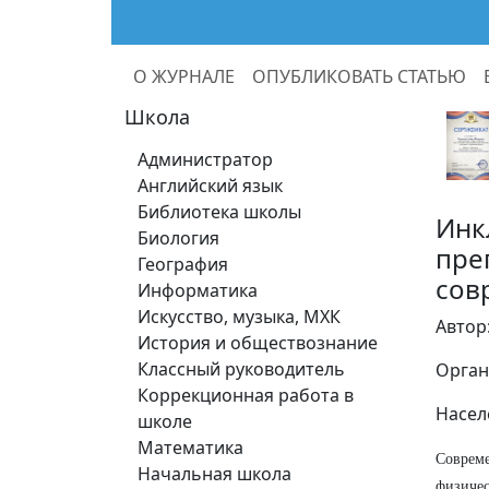
О ЖУРНАЛЕ
ОПУБЛИКОВАТЬ СТАТЬЮ
Школа
Администратор
Английский язык
Библиотека школы
Инк
Биология
пре
География
сов
Информатика
Искусство, музыка, МХК
Автор
История и обществознание
Классный руководитель
Орган
Коррекционная работа в
Насел
школе
Математика
Совреме
Начальная школа
физиче