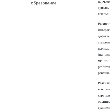
изучает
образование
трогать
каждый 
Важней
интерак
дефект
стеклян
компью
(напри
менять 
разбиты
ребенка
Реализа
контрол
карате
оценива
сравне