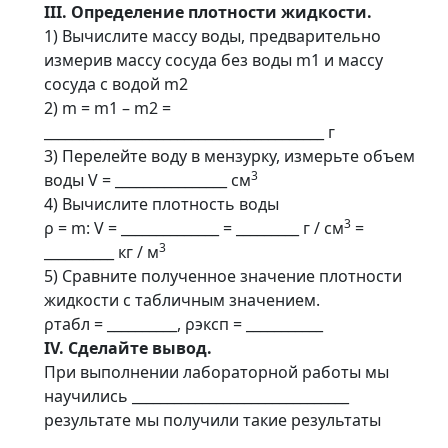
III. Определение плотности жидкости.
1) Вычислите массу воды, предварительно
измерив массу сосуда без воды m1 и массу
сосуда с водой m2
2) m = m1 – m2 =
________________________________________ г
3) Перелейте воду в мензурку, измерьте объем
3
воды V = ________________ см
4) Вычислите плотность воды
3
ρ = m: V = ______________ = _________ г / см
=
3
__________ кг / м
5) Сравните полученное значение плотности
жидкости с табличным значением.
ρтабл = __________, ρэксп = ___________
IV. Сделайте вывод.
При выполнении лабораторной работы мы
научились _______________________________
результате мы получили такие результаты
______________________________________