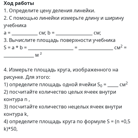
Ход работы
1. Определите цену деления линейки.
2. С помощью линейки измерьте длину и ширину
учебника
a = ____________ см; b = _________________ см;
3. Вычислите площадь поверхности учебника
2
S = a * b = _____________________ = ________________ см
=
______________ м ²
4. Измерьте площадь круга, изображенного на
рисунке. Для этого:
2
1) определите площадь одной ячейки S
= _____ см
0
2) посчитайте количество целых ячеек внутри
контура n ,
3) посчитайте количество нецелых ячеек внутри
контура k,
4) определите площадь круга по формуле S = (n +0,5
k)*S0,