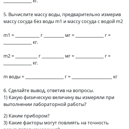
______________ кг.
5. Вычислите массу воды, предварительно измерив
массу сосуда без воды m1 и массу сосуда с водой m2
m1 = ____________ г __________ мг = ______________ г =
______________ кг.
m2 = ___________ г ___________ мг = ______________ г =
______________ кг.
m воды = ___________________ г = ____________________ кг
6. Сделайте вывод, ответив на вопросы.
1) Какую физическую величину вы измеряли при
выполнении лабораторной работы?
2) Каким прибором?
3) Какие факторы могут повлиять на точность