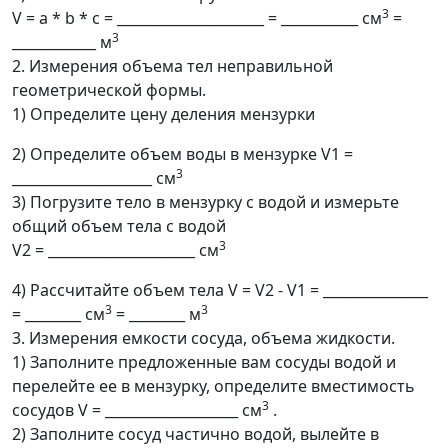
3
V = a * b * c = _____________________ = ___________ см
=
3
____________ м
2. Измерения объема тел неправильной
геометрической формы.
1) Определите цену деления мензурки
2) Определите объем воды в мензурке V1 =
3
____________________ см
3) Погрузите тело в мензурку с водой и измерьте
общий объем тела с водой
3
V2 = _____________________ см
4) Рассчитайте объем тела V = V2 - V1 = _______________
3
3
= ________ см
= ________ м
3. Измерения емкости сосуда, объема жидкости.
1) Заполните предложенные вам сосуды водой и
перелейте ее в мензурку, определите вместимость
3
сосудов V = ___________________ см
.
2) Заполните сосуд частично водой, вылейте в