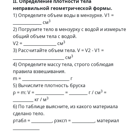
II. Определение плотности тела
неправильной геометрической формы.
1) Определите объем воды в мензурке. V1 =
3
______________ см
2) Погрузите тело в мензурку с водой и измерьте
общий объем тела с водой.
3
V2 = ________________ см
3) Рассчитайте объем тела. V = V2 - V1 =
3
_________________________ см
4) Определите массу тела, строго соблюдая
правила взвешивания.
m = _______________________ г
5) Вычислите плотность бруска
3
ρ = m: V = ______________ = _________ г / см
=
3
__________ кг / м
6) По таблице выясните, из какого материала
сделано тело.
ρтабл = __________, ρэксп = ___________, материал
_____________