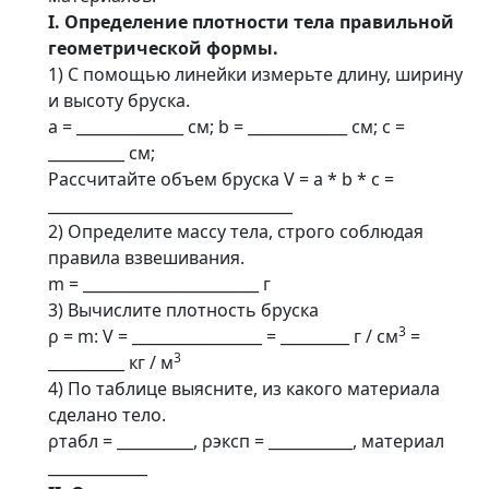
I. Определение плотности тела правильной
геометрической формы.
1) С помощью линейки измерьте длину, ширину
и высоту бруска.
a = ______________ см; b = _____________ см; c =
__________ см;
Рассчитайте объем бруска V = a * b * c =
________________________________
2) Определите массу тела, строго соблюдая
правила взвешивания.
m = _______________________ г
3) Вычислите плотность бруска
3
ρ = m: V = _________________ = _________ г / см
=
3
__________ кг / м
4) По таблице выясните, из какого материала
сделано тело.
ρтабл = __________, ρэксп = ___________, материал
_____________