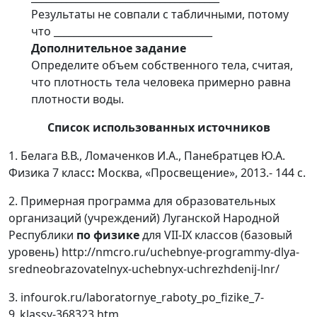
Результаты не совпали с табличными, потому
что ________________________________
Дополнительное задание
Определите объем собственного тела, считая,
что плотность тела человека примерно равна
плотности воды.
Список использованных источников
1. Белага В.В., Ломаченков И.А., Панебратцев Ю.А.
Физика 7 класс
:
Москва, «Просвещение», 2013.- 144 с.
2. Примерная программа для образовательных
организаций (учреждений) Луганской Народной
Республики
по физике
для VII-IX классов (базовый
уровень) http://nmcro.ru/uchebnye-programmy-dlya-
sredneobrazovatelnyx-uchebnyx-uchrezhdenij-lnr/
3. infourok.ru/laboratornye_raboty_po_fizike_7-
9_klassy-368323.htm