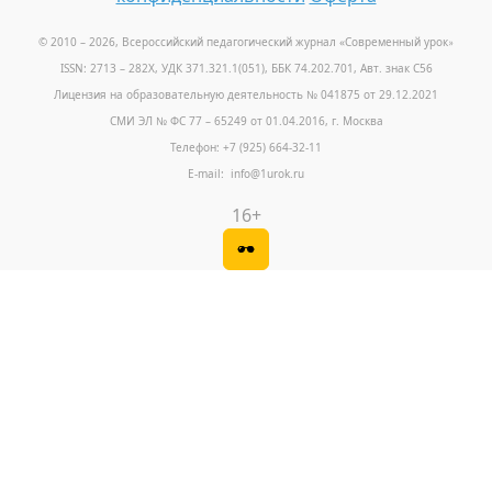
© 2010 – 2026, Всероссийский педагогический журнал «Современный урок
»
ISSN: 2713 – 282X, УДК 371.321.1(051), ББК 74.202.701, Авт. знак С56
Лицензия на образовательную деятельность № 041875 от 29.12.2021
СМИ ЭЛ № ФС 77 – 65249 от 01.04.2016, г. Москва
Телефон: +7 (925) 664-32-11
E-mail: info@1urok.ru
16+