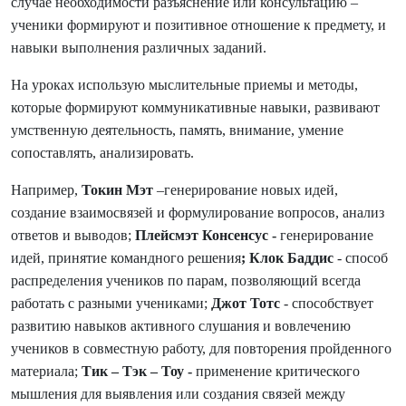
случае необходимости разъяснение или консультацию –
ученики формируют и позитивное отношение к предмету, и
навыки выполнения различных заданий.
На уроках использую мыслительные приемы и методы,
которые формируют коммуникативные навыки, развивают
умственную деятельность, память, внимание, умение
сопоставлять, анализировать.
Например,
Токин Мэт
–генерирование новых идей,
создание взаимосвязей и формулирование вопросов, анализ
ответов и выводов;
Плейсмэт Консенсус -
генерирование
идей, принятие командного решения
; Клок Баддис
- способ
распределения учеников по парам, позволяющий всегда
работать с разными учениками;
Джот Тотс
- способствует
развитию навыков активного слушания и вовлечению
учеников в совместную работу, для повторения пройденного
материала;
Тик – Тэк – Тоу -
применение критического
мышления для выявления или создания связей между