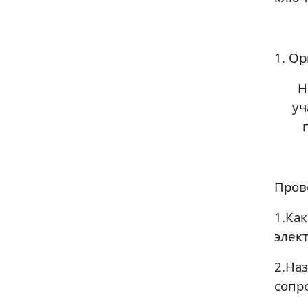
1. О
Н
уч
Пров
1.К
элек
2.Н
сопр