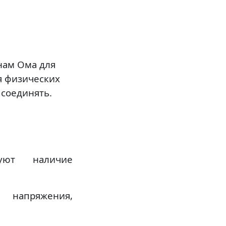
нам Ома для
я физических
 соединять.
зуют наличие
 напряжения,