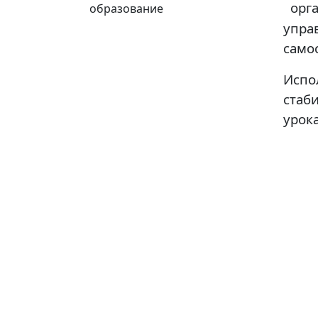
орг
образование
упр
само
Исп
стаб
урок