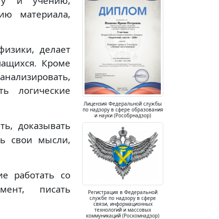
ту и учению,
ию материала,
физики, делает
чащихся. Кроме
анализировать,
ать логические
Лицензия Федеральной службы
по надзору в сфере образования
и науки (Рособрнадзор)
ть, доказывать
ть свои мысли,
ие работать со
мент, писать
Регистрация в Федеральной
службе по надзору в сфере
связи, информационных
технологий и массовых
коммуникаций (Роскомнадзор)