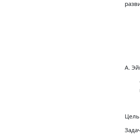
разв
А. Э
Цель
Задач