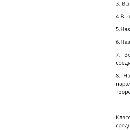
3. В
4.В 
5.На
6.На
7. В
соед
8. Н
пар
теор
Клас
средн