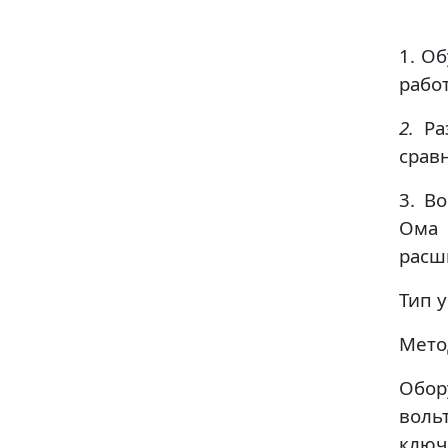
1. О
рабо
2.
Ра
срав
3. В
Ома 
расш
Тип 
Мет
Обор
воль
ключ