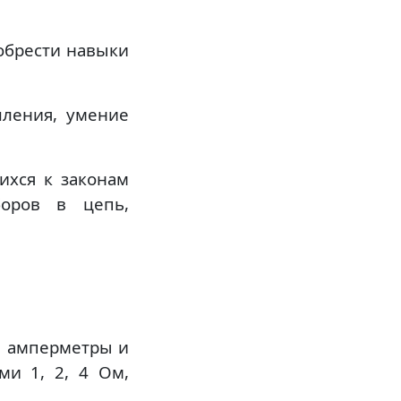
иобрести навыки
шления, умение
ихся к законам
оров в цепь,
В, амперметры и
ми 1, 2, 4 Ом,