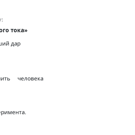
у:
ого тока»
ший дар
ить человека
еримента.