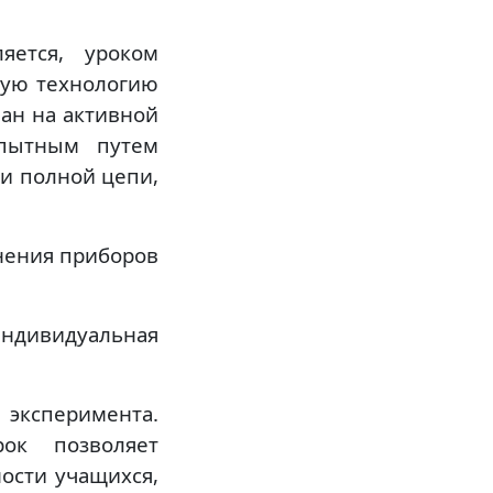
яется, уроком
зую технологию
ван на активной
Опытным путем
 и полной цепи,
нения приборов
индивидуальная
эксперимента.
рок позволяет
ости учащихся,