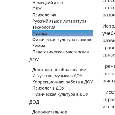
спо
Немецкий язык
спос
ОБЖ
разв
Психология
Русский язык и литература
Испо
Технология
учеб
Физика
Физическая культура в школе
разв
Химия
срав
Педагогическая мастерская
связ
ДОУ
реч
Дошкольное образование
свою
Искусство, музыка в ДОУ
выст
Коррекционная работа в ДОУ
Психолог в ДОУ
исс
Физическая культура в ДОУ
спра
ДОД
иссл
Дополнительное