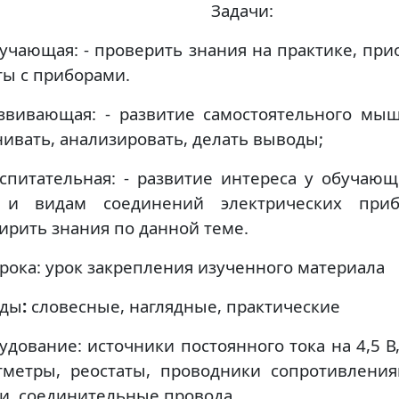
Задачи:
бучающая: - проверить знания на практике, пр
ты с приборами.
звивающая: - развитие самостоятельного мы
нивать, анализировать, делать выводы;
оспитательная: - развитие интереса у обучающ
и видам соединений электрических приб
ирить знания по данной теме.
урока: урок закрепления изученного материала
оды
:
словесные, наглядные, практические
удование: источники постоянного тока на 4,5 
тметры, реостаты, проводники сопротивления
и, соединительные провода.