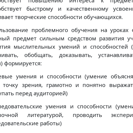
собствует повышению интереса к предме
обствует быстрому и качественному усвоен
ивает творческие способности обучающихся.
льзование проблемного обучения на уроках 
ный предмет сильным средством развития у
ития мыслительных умений и способностей (
нивать, обобщать, доказывать, устанавлив
и) формируется:
евые умения и способности (умение объясня
 точку зрения, грамотно и понятно выража
упать перед аудиторией)
ледовательские умения и способности (умен
вочной литературой, проводить экспери
едовательские работы)