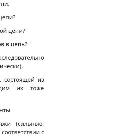
епи.
 цепи?
ной цепи?
в в цепь?
оследовательно
ически),
, состоящей из
одим их тоже
енты
вки (сильные,
 соответствии с