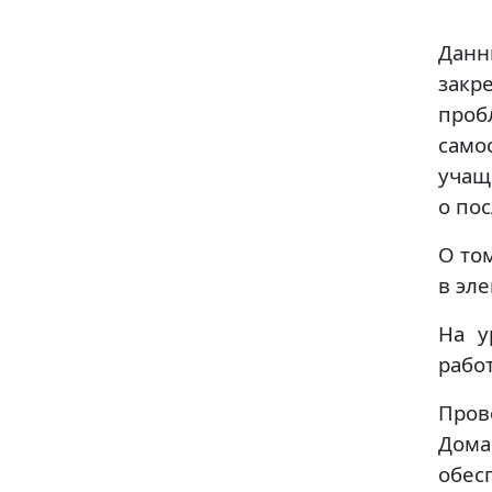
Данн
закр
проб
само
учащ
о по
О то
в эл
На у
работ
Пров
Дома
обес