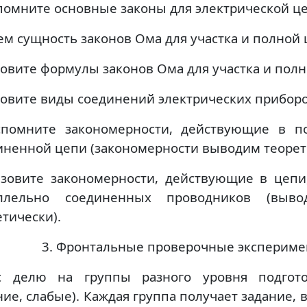
спомните основные законы для электрической ц
чем сущность законов Ома для участка и полной
зовите формулы законов Ома для участка и пол
зовите виды соединений электрических приборо
спомните закономерности, действующие в п
иненной цепи (закономерности выводим теорет
азовите закономерности, действующие в цепи
аллельно соединенных проводников (выв
етически).
3. Фронтальные проверочные эксперим
с делю на группы разного уровня подгото
ие, слабые). Каждая группа получает задание, в