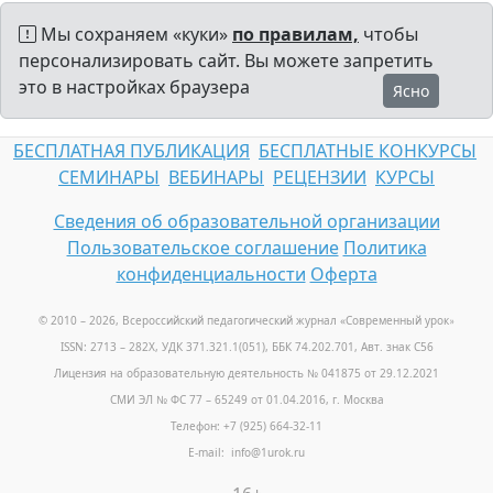
Мы сохраняем «куки»
по правилам,
чтобы
персонализировать сайт. Вы можете запретить
это в настройках браузера
Ясно
БЕСПЛАТНАЯ ПУБЛИКАЦИЯ
БЕСПЛАТНЫЕ КОНКУРСЫ
СЕМИНАРЫ
ВЕБИНАРЫ
РЕЦЕНЗИИ
КУРСЫ
Сведения об образовательной организации
Пользовательское соглашение
Политика
конфиденциальности
Оферта
© 2010 – 2026, Всероссийский педагогический журнал «Современный урок
»
ISSN: 2713 – 282X, УДК 371.321.1(051), ББК 74.202.701, Авт. знак С56
Лицензия на образовательную деятельность № 041875 от 29.12.2021
СМИ ЭЛ № ФС 77 – 65249 от 01.04.2016, г. Москва
Телефон: +7 (925) 664-32-11
E-mail: info@1urok.ru