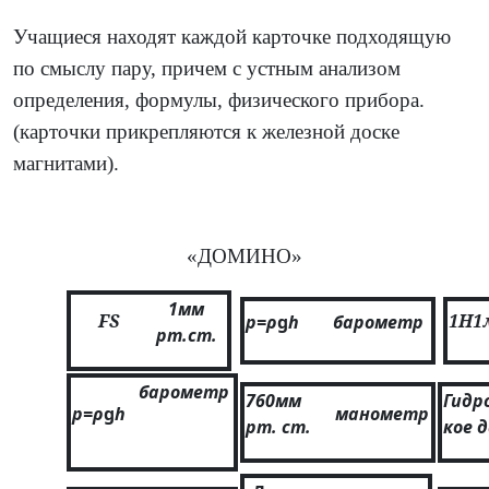
Учащиеся находят каждой карточке подходящую
по смыслу пару, причем с устным анализом
определения, формулы, физического прибора.
(карточки прикрепляются к железной доске
магнитами).
«ДОМИНО»
1мм
F
S
1Н
1
р=ρ
g
h
барометр
рт.ст.
барометр
760мм
Гидр
р=ρ
g
h
манометр
рт. ст.
кое 