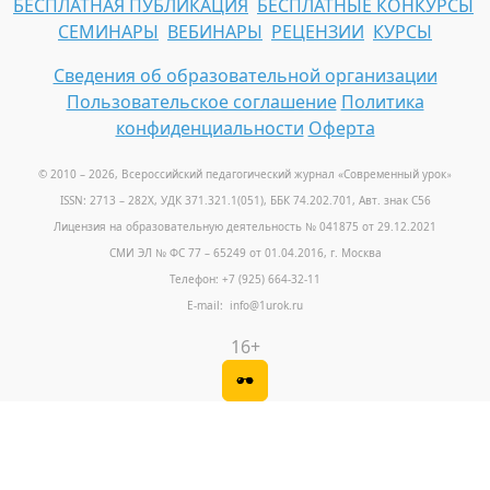
БЕСПЛАТНАЯ ПУБЛИКАЦИЯ
БЕСПЛАТНЫЕ КОНКУРСЫ
СЕМИНАРЫ
ВЕБИНАРЫ
РЕЦЕНЗИИ
КУРСЫ
Сведения об образовательной организации
Пользовательское соглашение
Политика
конфиденциальности
Оферта
© 2010 – 2026, Всероссийский педагогический журнал «Современный урок
»
ISSN: 2713 – 282X, УДК 371.321.1(051), ББК 74.202.701, Авт. знак С56
Лицензия на образовательную деятельность № 041875 от 29.12.2021
СМИ ЭЛ № ФС 77 – 65249 от 01.04.2016, г. Москва
Телефон: +7 (925) 664-32-11
E-mail: info@1urok.ru
16+