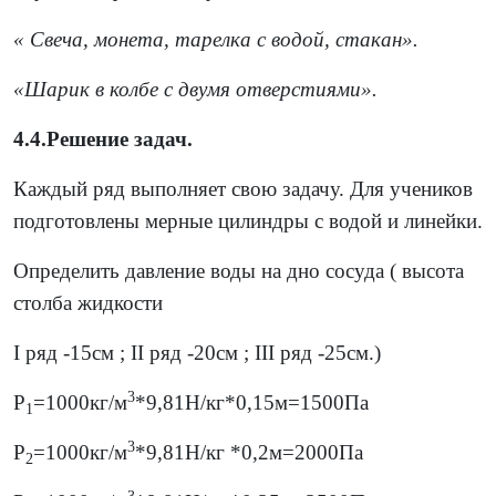
« Свеча, монета, тарелка с водой, стакан».
«Шарик в колбе с двумя отверстиями».
4.4.Решение задач.
Каждый ряд выполняет свою задачу. Для учеников
подготовлены мерные цилиндры с водой и линейки.
Определить давление воды на дно сосуда ( высота
столба жидкости
I ряд -15см ; II ряд -20см ; III ряд -25см.)
3
Р
=1000кг/м
*9,81Н/кг*0,15м=1500Па
1
3
Р
=1000кг/м
*9,81Н/кг *0,2м=2000Па
2