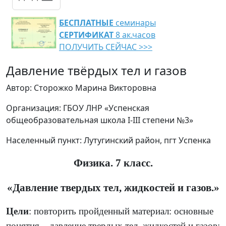
БЕСПЛАТНЫЕ
семинары
СЕРТИФИКАТ
8 ак.часов
ПОЛУЧИТЬ СЕЙЧАС >>>
Давление твёрдых тел и газов
Автор: Сторожко Марина Викторовна
Организация: ГБОУ ЛНР «Успенская
общеобразовательная школа Ӏ-ӀӀӀ степени №3»
Населенный пункт: Лутугинский район, пгт Успенка
Физика. 7 класс.
«Давление твердых тел, жидкостей и газов.»
Цели
: п
овторить пройденный материал: основные
понятия – давление твердых тел, жидкостей и газов;