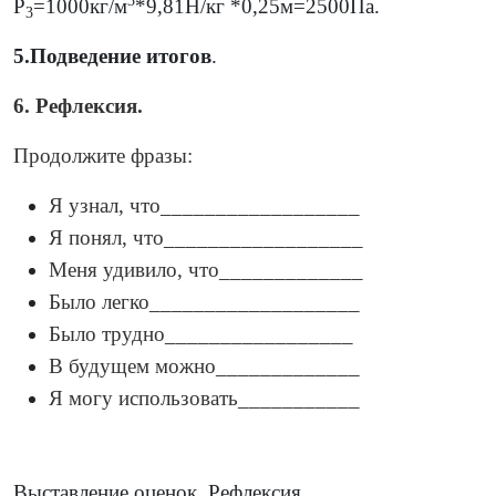
3
Р
=1000кг/м
*9,81Н/кг *0,25м=2500Па.
3
5.Подведение итогов
.
6. Рефлексия.
Продолжите фразы:
Я узнал, что__________________
Я понял, что__________________
Меня удивило, что_____________
Было легко___________________
Было трудно_________________
В будущем можно_____________
Я могу использовать___________
Выставление оценок. Рефлексия.