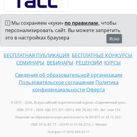
Мы сохраняем «куки»
по правилам,
чтобы
персонализировать сайт. Вы можете запретить
это в настройках браузера
Ясно
БЕСПЛАТНАЯ ПУБЛИКАЦИЯ
БЕСПЛАТНЫЕ КОНКУРСЫ
СЕМИНАРЫ
ВЕБИНАРЫ
РЕЦЕНЗИИ
КУРСЫ
Сведения об образовательной организации
Пользовательское соглашение
Политика
конфиденциальности
Оферта
© 2010 – 2026, Всероссийский педагогический журнал «Современный урок
»
ISSN: 2713 – 282X, УДК 371.321.1(051), ББК 74.202.701, Авт. знак С56
Лицензия на образовательную деятельность № 041875 от 29.12.2021
СМИ ЭЛ № ФС 77 – 65249 от 01.04.2016, г. Москва
Телефон: +7 (925) 664-32-11