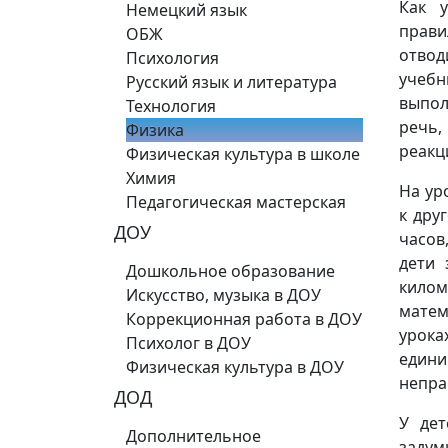
Как 
Немецкий язык
прави
ОБЖ
отвод
Психология
учебн
Русский язык и литература
выпол
Технология
речь,
Физика
реакц
Физическая культура в школе
Химия
На ур
Педагогическая мастерская
к дру
ДОУ
часов,
дети 
Дошкольное образование
килом
Искусство, музыка в ДОУ
матем
Коррекционная работа в ДОУ
урока
Психолог в ДОУ
едини
Физическая культура в ДОУ
непра
ДОД
У дет
Дополнительное
задум