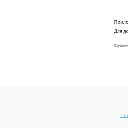
Прило
Для д
Опублико
Пол