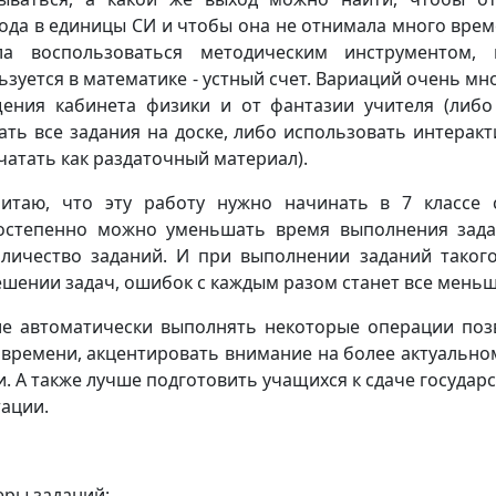
ода в единицы СИ и чтобы она не отнимала много време
ла воспользоваться методическим инструментом,
ьзуется в математике - устный счет. Вариаций очень мно
ения кабинета физики и от фантазии учителя (либо
ать все задания на доске, либо использовать интеракт
чатать как раздаточный материал).
читаю, что эту работу нужно начинать в 7 классе 
остепенно можно уменьшать время выполнения зада
оличество заданий. И при выполнении заданий такого
ешении задач, ошибок с каждым разом станет все мень
е автоматически выполнять некоторые операции поз
 времени, акцентировать внимание на более актуальн
и. А также лучше подготовить учащихся к сдаче государ
тации.
ры заданий: