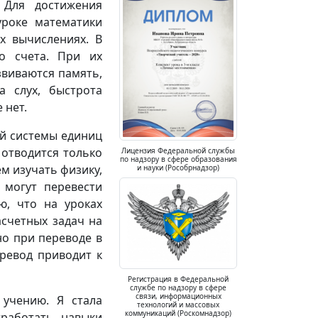
 Для достижения
уроке математики
х вычислениях. В
о счета. При их
звиваются память,
а слух, быстрота
 нет.
ой системы единиц
 отводится только
Лицензия Федеральной службы
по надзору в сфере образования
ем изучать физику,
и науки (Рособрнадзор)
 могут перевести
ю, что на уроках
счетных задач на
о при переводе в
ревод приводит к
Регистрация в Федеральной
службе по надзору в сфере
связи, информационных
 учению. Я стала
технологий и массовых
коммуникаций (Роскомнадзор)
тработать навыки