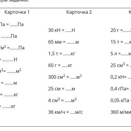
Карточка 1
Карточка 2
кПа = ……Па
30 кН = …..Н
20 г =……
 ……..Па
65 мм = …….м
15 т = ….
2
/м
=…….Па
1,5 т = ……кг
5 л =……
 = ………Н
3
60 г = …..кг
25 см
= 
2
2
м
= …….м
2
2
300 см
= …..м
0,2 кН=
 = …….м
25 см = …..м
0,4 гПа=
 = ……..кг
3
3
4 см
= …..м
0,05 кПа 
= …….кг
36 км/ч = ….м/с
360 м/м