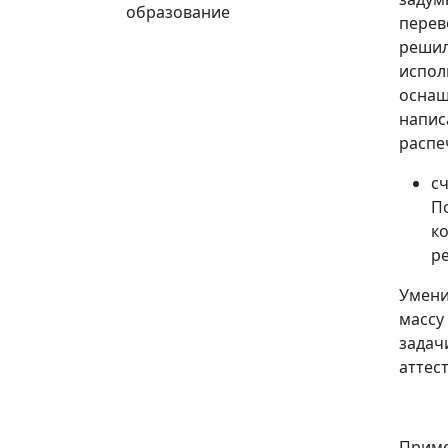
образование
перев
реши
испол
оснащ
напис
распе
с
П
к
р
Умени
массу
задач
аттес
Приме