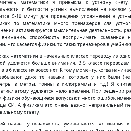
учитель математики я привыкла к устному счету.
льности и беглости устных вычислений на каждом 
ится 5-10 минут для проведения упражнений в устны
иках по математике много тренажеров для устног
нении активизируется мыслительная деятельность, ра
 внимание, способность воспринимать сказанное н
ии. Что касается физики, то таких тренажеров в учебнике
оках математики в начальных классах переводу из одн
гой уделяется больше внимания. В 5 классе переводам
 а в 6 классе их вовсе нет. К тому моменту, когда начина
забывают даже те навыки, которые у них были (не
етры в метры, тонны в килограммы и т.д.) Я счита
атики этому уделяется мало времени. При решении ра
х физики обучающиеся допускают много ошибок именн
цы СИ. А физикам это очень важно: неправильный пе
вильному ответу.
ей падает успеваемость, уменьшается мотивация к
ываться, а какой же выход можно найти, чтобы о