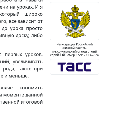
ни на уроках. И я
 который широко
го, все зависит от
 до урока просто
ивную доску, либо
Регистрация Российской
книжной палаты,
международный стандартный
с первых уроков.
серийный номер ISSN: 2713-282X
ний, увеличивать
 рода, также при
ше и меньше.
воляет экономить
ом моменте данной
ственной итоговой