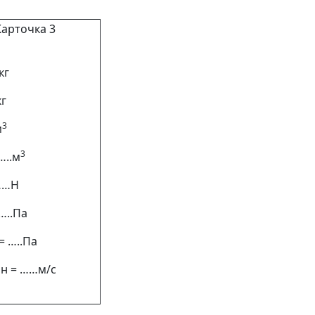
Карточка 3
кг
кг
3
м
3
…..м
 ……Н
 …..Па
= …..Па
ин = ……м/с