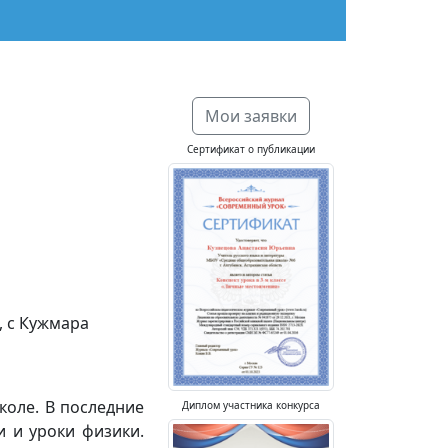
Мои заявки
Сертификат о публикации
, с Кужмара
коле. В последние
Диплом участника конкурса
и и уроки физики.