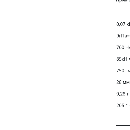
0,07 
9гПа=
760 Н
85кН
750 с
28 мм
0,28 т
265 г 