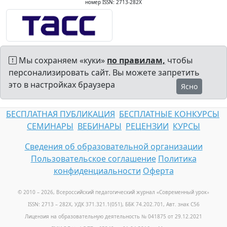
номер ISSN: 2713-282X
Мы сохраняем «куки»
по правилам,
чтобы
персонализировать сайт. Вы можете запретить
это в настройках браузера
Ясно
БЕСПЛАТНАЯ ПУБЛИКАЦИЯ
БЕСПЛАТНЫЕ КОНКУРСЫ
СЕМИНАРЫ
ВЕБИНАРЫ
РЕЦЕНЗИИ
КУРСЫ
Сведения об образовательной организации
Пользовательское соглашение
Политика
конфиденциальности
Оферта
© 2010 – 2026, Всероссийский педагогический журнал «Современный урок
»
ISSN: 2713 – 282X, УДК 371.321.1(051), ББК 74.202.701, Авт. знак С56
Лицензия на образовательную деятельность № 041875 от 29.12.2021