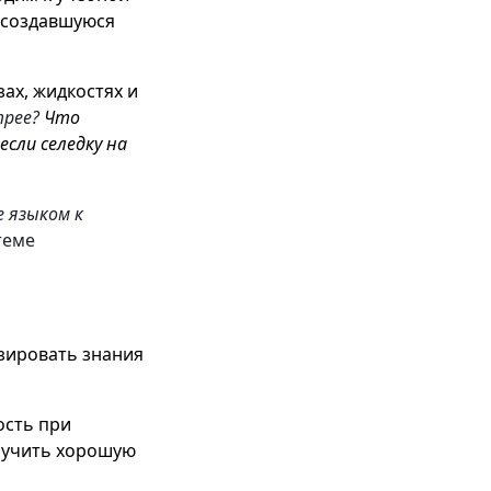
 создавшуюся
ах, жидкостях и
трее?
Что
если селедку на
е языком к
теме
изировать знания
ость при
лучить хорошую