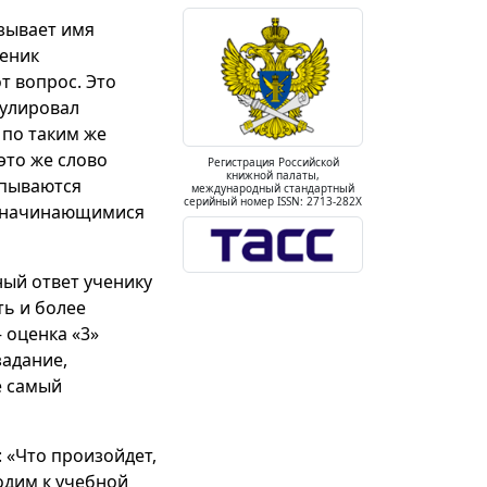
азывает имя
ченик
т вопрос. Это
мулировал
 по таким же
это же слово
Регистрация Российской
книжной палаты,
рпываются
международный стандартный
серийный номер ISSN: 2713-282X
и, начинающимися
ый ответ ученику
ть и более
– оценка «3»
задание,
е самый
 «Что произойдет,
ходим к учебной