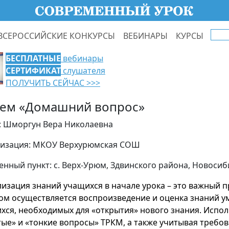
ВСЕРОССИЙСКИЕ КОНКУРСЫ
ВЕБИНАРЫ
КУРСЫ
БЕСПЛАТНЫЕ
вебинары
СЕРТИФИКАТ
слушателя
ПОЛУЧИТЬ СЕЙЧАС >>>
ем «Домашний вопрос»
: Шморгун Вера Николаевна
изация: МКОУ Верхурюмская СОШ
енный пункт: с. Верх-Урюм, Здвинского района, Новоси
лизация знаний учащихся в начале урока – это важный п
ом осуществляется воспроизведение и оценка знаний у
хся, необходимых для «открытия» нового знания. Испо
тые» и «тонкие вопросы» ТРКМ, а также учитывая требо