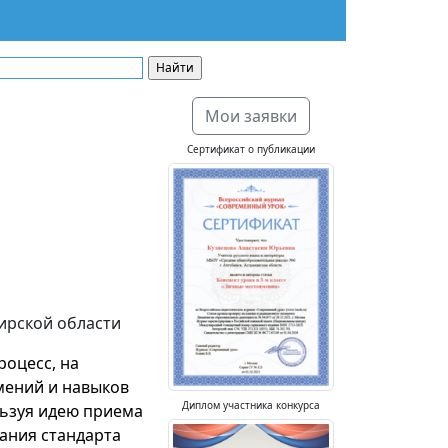
Мои заявки
Сертификат о публикации
бирской области
роцесс,
на
мений и навыков
Диплом участника конкурса
льзуя идею приема
вания стандарта