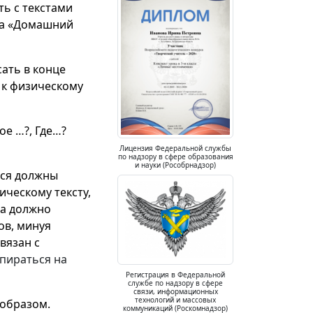
ь с текстами
ла «Домашний
сать в конце
 к физическому
ое …?, Где…?
Лицензия Федеральной службы
по надзору в сфере образования
и науки (Рособрнадзор)
еся должны
ическому тексту,
та должно
ов, минуя
вязан с
опираться на
Регистрация в Федеральной
службе по надзору в сфере
связи, информационных
технологий и массовых
 образом.
коммуникаций (Роскомнадзор)