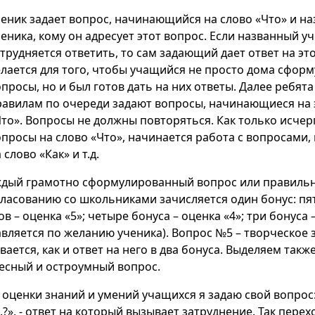
ченик задает вопрос, начинающийся на слово «Что» и н
еника, кому он адресует этот вопрос. Если названный у
трудняется ответить, то сам задающий дает ответ на это
елается для того, чтобы учащийся не просто дома сфор
просы, но и был готов дать на них ответы. Далее ребята
равилам по очереди задают вопросы, начинающиеся на 
Что». Вопросы не должны повторяться. Как только исче
опросы на слово «Что», начинается работа с вопросам
 слово «Как» и т.д.
ждый грамотно сформулированный вопрос или правильн
гласованию со школьниками зачисляется один бонус: пя
в – оценка «5»; четыре бонуса – оценка «4»; три бонуса 
авляется по желанию ученика). Вопрос №5 – творческое 
вается, как и ответ на него в два бонуса. Выделяем такж
есный и остроумный вопрос.
 оценки знаний и умений учащихся я задаю свой вопрос:
.?», - ответ на который вызывает затруднение. Так пере