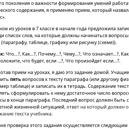
го поколения о важности формирования умений работат
еского содержания, я применяю прием, который назва
с».
ном из уроков в 7 классе в начале года предложила запи
ди список слов, на которые должны начинаться вопросы
 (параграфу, таблице, графику или рисунку (схеме)).
ок:
Что…?, Как…?, Почему…?, Чему…?, Что означает…?, Как
ложите, что будет, если ...?, Что произойдет если…?.
отав прием на уроках, я даю это задание домой. Учащи
вить
пять
вопросов к тексту параграфа (или другому физ
мер таблице) и записать их в тетрадь. Содержание текс
лять сформулировать к нему достаточное число вопрос
сы в конце параграфа. Последний вопрос должен быть с
етной жизненной ситуацией
, ответ на который должен 
жание текста учебника.
оке проверка этого задания осуществляется следующим