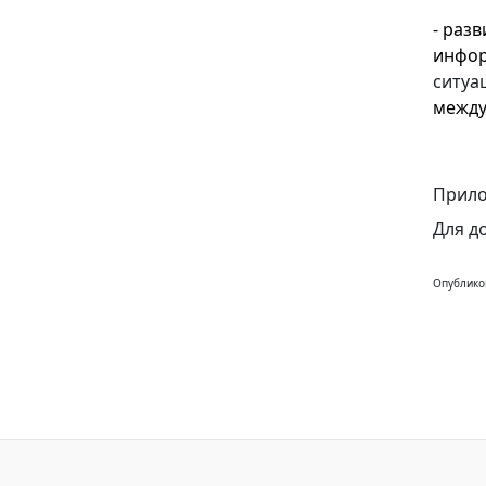
- раз
инфор
ситуа
между
Прило
Для д
Опублико