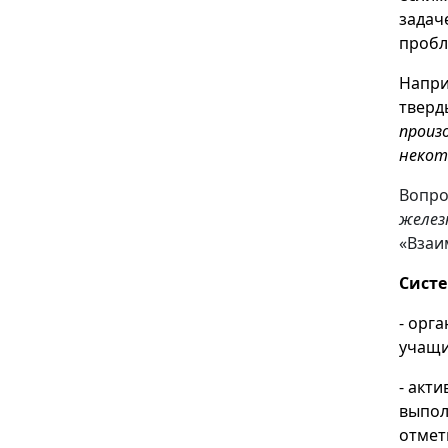
задач
пробл
Напри
тверд
произ
некот
Вопро
желез
«Взаи
Систе
- орг
учащи
- акт
выпол
отмет