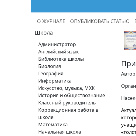
О ЖУРНАЛЕ
ОПУБЛИКОВАТЬ СТАТЬЮ
Школа
Администратор
Английский язык
Библиотека школы
При
Биология
География
Автор
Информатика
Орган
Искусство, музыка, МХК
История и обществознание
Насел
Классный руководитель
Коррекционная работа в
Актуа
школе
котор
Математика
учащи
Начальная школа
«толс