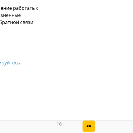
мение работать с
изненные
обратной связи
ируйтесь
16+