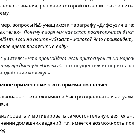
е нового знания, решение которой позволит разрешить
ему.
мер, вопросы №5 учащихся к параграфу «Диффузия в газ
ых телах»:
Почему в горячем чае сахар растворяется быс
ойдет, если на плите «убежит» молоко? Что произойдет, 
орое время положить в воду?
с учителя: «
Что произойдет, если прикоснуться на мороз
ному предмету?» «Почему?»,
так осуществляет переход к 
модействие молекул»
мное применение этого приема позволяет:
анизованно, технологично и быстро оценивать и актуал
хся;
ивизировать и мотивировать самостоятельную деятельн
нении домашних заданий, т.к. имеется возможность по
ку;