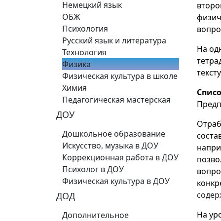
Немецкий язык
второ
ОБЖ
физич
Психология
вопро
Русский язык и литература
На од
Технология
тетра
Физика
тексту
Физическая культура в школе
Химия
Спис
Педагогическая мастерская
Предпо
ДОУ
Отраб
Дошкольное образование
соста
Искусство, музыка в ДОУ
напри
Коррекционная работа в ДОУ
позво
Психолог в ДОУ
вопро
Физическая культура в ДОУ
конкр
содер
ДОД
На ур
Дополнительное