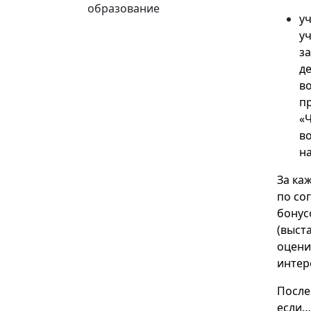
образование
у
уч
за
д
во
п
«
в
на
За ка
по со
бонусо
(выст
оцени
интер
После
если…