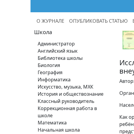
О ЖУРНАЛЕ
ОПУБЛИКОВАТЬ СТАТЬЮ
Школа
Администратор
Английский язык
Библиотека школы
Исс
Биология
вне
География
Информатика
Автор
Искусство, музыка, МХК
Орган
История и обществознание
Классный руководитель
Насел
Коррекционная работа в
школе
Как о
Математика
ребён
Начальная школа
предс