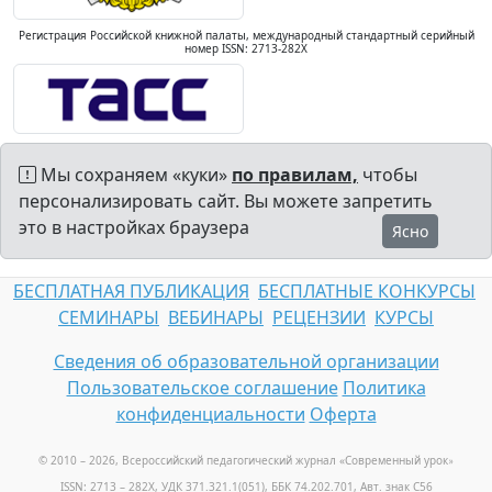
Регистрация Российской книжной палаты, международный стандартный серийный
номер ISSN: 2713-282X
Мы сохраняем «куки»
по правилам,
чтобы
персонализировать сайт. Вы можете запретить
это в настройках браузера
Ясно
БЕСПЛАТНАЯ ПУБЛИКАЦИЯ
БЕСПЛАТНЫЕ КОНКУРСЫ
СЕМИНАРЫ
ВЕБИНАРЫ
РЕЦЕНЗИИ
КУРСЫ
Сведения об образовательной организации
Пользовательское соглашение
Политика
конфиденциальности
Оферта
© 2010 – 2026, Всероссийский педагогический журнал «Современный урок
»
ISSN: 2713 – 282X, УДК 371.321.1(051), ББК 74.202.701, Авт. знак С56