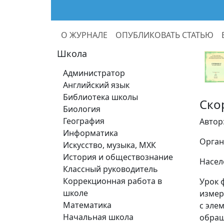
О ЖУРНАЛЕ
ОПУБЛИКОВАТЬ СТАТЬЮ
Школа
Администратор
Английский язык
Библиотека школы
Ско
Биология
География
Автор
Информатика
Орган
Искусство, музыка, МХК
История и обществознание
Насел
Классный руководитель
Коррекционная работа в
Урок 
школе
измер
Математика
с эле
Начальная школа
обращ