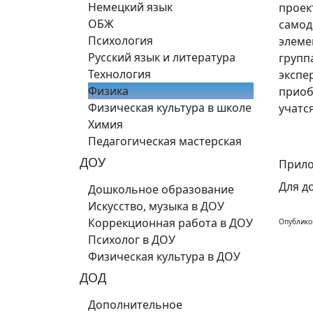
Немецкий язык
проек
ОБЖ
самод
Психология
элеме
Русский язык и литература
групп
Технология
экспе
Физика
приоб
Физическая культура в школе
учатся
Химия
Педагогическая мастерская
ДОУ
Прило
Для д
Дошкольное образование
Искусство, музыка в ДОУ
Коррекционная работа в ДОУ
Опублико
Психолог в ДОУ
Физическая культура в ДОУ
ДОД
Дополнительное