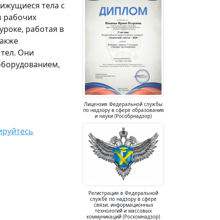
вижущиеся тела с
з рабочих
уроке, работая в
также
тел. Они
оборудованием,
Лицензия Федеральной службы
по надзору в сфере образования
и науки (Рособрнадзор)
ируйтесь
Регистрация в Федеральной
службе по надзору в сфере
связи, информационных
технологий и массовых
коммуникаций (Роскомнадзор)