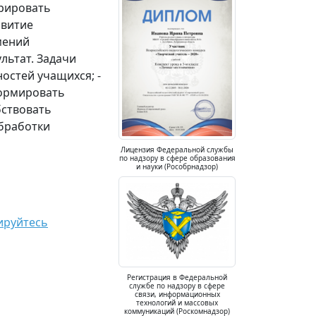
трировать
звитие
мений
льтат. Задачи
остей учащихся; -
формировать
бствовать
бработки
Лицензия Федеральной службы
по надзору в сфере образования
и науки (Рособрнадзор)
ируйтесь
Регистрация в Федеральной
службе по надзору в сфере
связи, информационных
технологий и массовых
коммуникаций (Роскомнадзор)