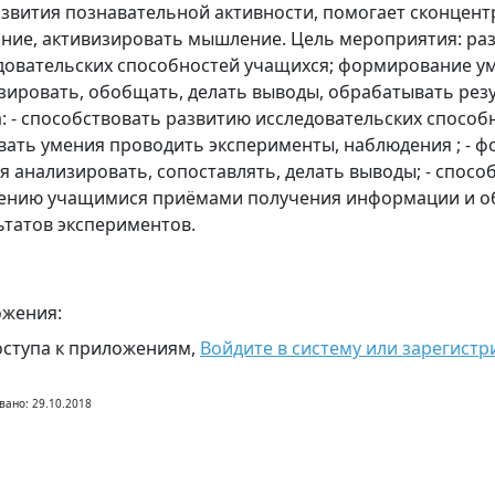
азвития познавательной активности, помогает сконцен
ние, активизировать мышление. Цель мероприятия: ра
довательских способностей учащихся; формирование у
зировать, обобщать, делать выводы, обрабатывать резу
а: - способствовать развитию исследовательских способн
вать умения проводить эксперименты, наблюдения ; - 
я анализировать, сопоставлять, делать выводы; - спосо
ению учащимися приёмами получения информации и о
ьтатов экспериментов.
жения:
оступа к приложениям,
Войдите в систему или зарегистр
вано: 29.10.2018