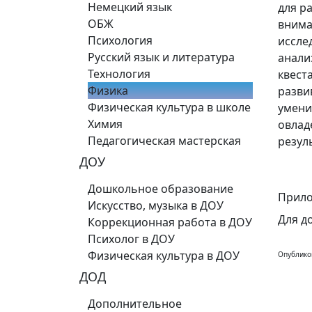
Немецкий язык
для р
ОБЖ
внима
Психология
иссле
Русский язык и литература
анали
Технология
квест
Физика
разви
Физическая культура в школе
умени
Химия
овлад
Педагогическая мастерская
резул
ДОУ
Дошкольное образование
Прило
Искусство, музыка в ДОУ
Для д
Коррекционная работа в ДОУ
Психолог в ДОУ
Физическая культура в ДОУ
Опублико
ДОД
Дополнительное