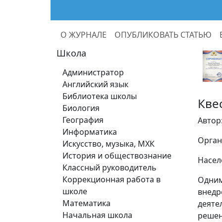
О ЖУРНАЛЕ
ОПУБЛИКОВАТЬ СТАТЬЮ
Школа
Администратор
Английский язык
Библиотека школы
Кве
Биология
География
Автор
Информатика
Орга
Искусство, музыка, МХК
История и обществознание
Насел
Классный руководитель
Коррекционная работа в
Одним
школе
внедр
Математика
деяте
Начальная школа
решен