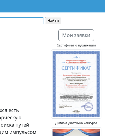
Мои заявки
Сертификат о публикации
хся есть
ворческую
Диплом участника конкурса
поиска путей
ющим импульсом