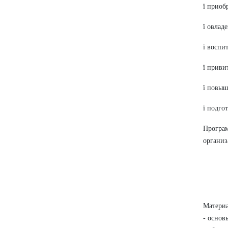
ï приоб
ï овлад
ï воспи
ï приви
ï повыш
ï подго
Програм
организ
Материа
- основ