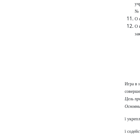
уч
№ 
О 
О 
за
Игра в 
соверше
Цель п
Основн
ï укреп
ï содей