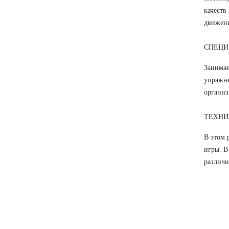
качеств
движен
СПЕЦИ
Занимае
упражне
организ
ТЕХНИ
В этом 
игры. В
различн