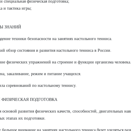
 и специальная физическая подготовка;
ка и тактика игры;
Ы ЗНАНИЙ
дение техники безопасности на занятиях настольного тенниса.
кий обзор состояния и развития настольного тенниса в России.
ние физических упражнений на строение и функции организма человека
ена, закаливание, режим и питание учащихся.
ила соревнований по настольному теннису.
 ФИЗИЧЕСКАЯ ПОДГОТОВКА
я основой развития физических качеств, способностей, двигательных нав
ых этапах их подготовки.
 большое внимание на занятиях настольного тенниса будет уделяться ра