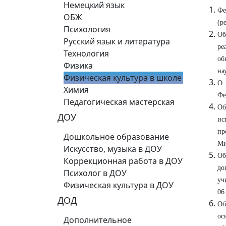
Немецкий язык
Фе
ОБЖ
(р
Психология
Об
Русский язык и литература
ре
Технология
об
Физика
на
Физическая культура в школе
О 
Химия
Фе
Педагогическая мастерская
Об
ДОУ
ис
пр
Дошкольное образование
Ми
Искусство, музыка в ДОУ
Об
Коррекционная работа в ДОУ
до
Психолог в ДОУ
уч
Физическая культура в ДОУ
06
ДОД
Об
ос
Дополнительное