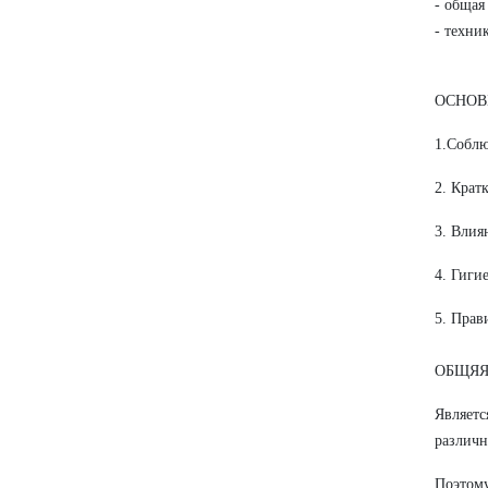
- общая
- техни
ОСНОВ
1.Соблю
2. Крат
3. Влия
4. Гиги
5. Прав
ОБЩЯЯ
Являетс
различн
Поэтому