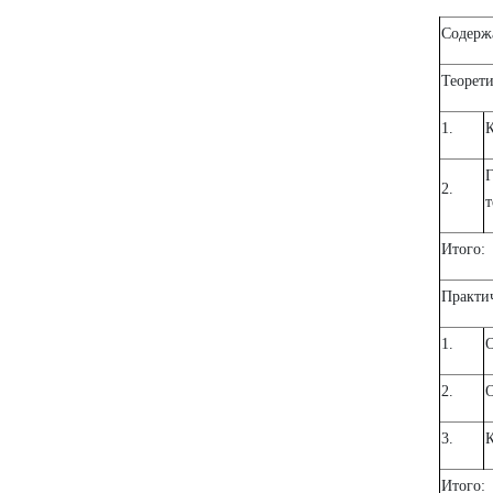
Содерж
Теорети
1.
К
Г
2.
т
Итого:
Практич
1.
О
2.
О
3.
К
Итого: