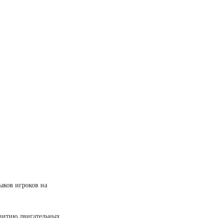
.
ыков игроков на
звитию двигательных