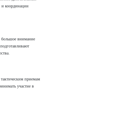
и и координации
ся большое внимание
 подготавливают
ества.
и тактическим приемам
ринимать участие в