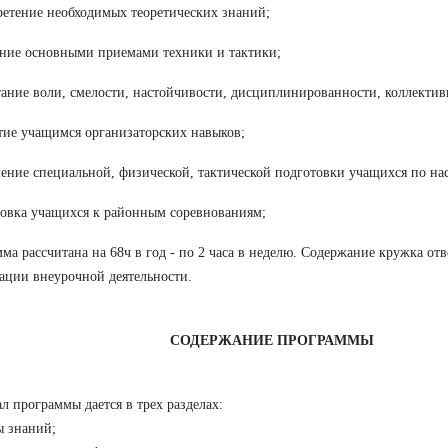
ретение необходимых теоретических знаний;
ение основными приемами техники и тактики;
тание воли, смелости, настойчивости, дисциплинированности, коллектив
тие учащимся организаторских навыков;
ение специальной, физической, тактической подготовки учащихся по на
товка учащихся к районным соревнованиям;
ма рассчитана на 68ч в год - по 2 часа в неделю. Содержание кружка от
ации внеурочной деятельности.
СОДЕРЖАНИЕ ПРОГРАММЫ
л программы дается в трех разделах:
ы знаний;