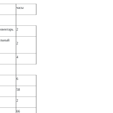
часы
нвентарь.
2
ольный
2
4
6
58
2
66