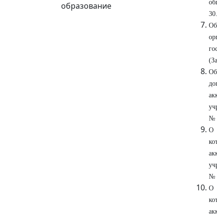
об
образование
30
Об
ор
го
(З
Об
до
ак
уч
№ 
О 
ко
ак
уч
№ 
О 
ко
ак