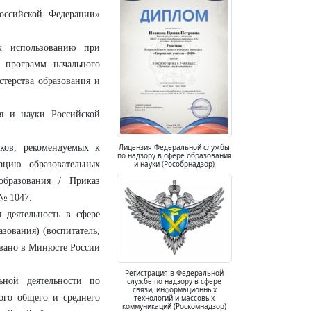
оссийской Федерации»
к использованию при
 программ начального
стерства образования и
я и науки Российской
ков, рекомендуемых к
Лицензия Федеральной службы
по надзору в сфере образования
ацию образовательных
и науки (Рособрнадзор)
образования / Приказ
 № 1047.
 деятельность в сфере
зования) (воспитатель,
овано в Минюсте России
Регистрация в Федеральной
ьной деятельности по
службе по надзору в сфере
связи, информационных
ого общего и среднего
технологий и массовых
коммуникаций (Роскомнадзор)