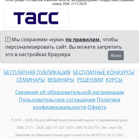
Регистрация Российской книжной палаты, международный стандартный серийный
номер ISSN: 2713-282X
Мы сохраняем «куки»
по правилам,
чтобы
персонализировать сайт. Вы можете запретить
это в настройках браузера
Ясно
БЕСПЛАТНАЯ ПУБЛИКАЦИЯ
БЕСПЛАТНЫЕ КОНКУРСЫ
СЕМИНАРЫ
ВЕБИНАРЫ
РЕЦЕНЗИИ
КУРСЫ
Сведения об образовательной организации
Пользовательское соглашение
Политика
конфиденциальности
Оферта
© 2010 – 2026, Всероссийский педагогический журнал «Современный урок
»
ISSN: 2713 – 282X, УДК 371.321.1(051), ББК 74.202.701, Авт. знак С56
Лицензия на образовательную деятельность № 041875 от 29.12.2021