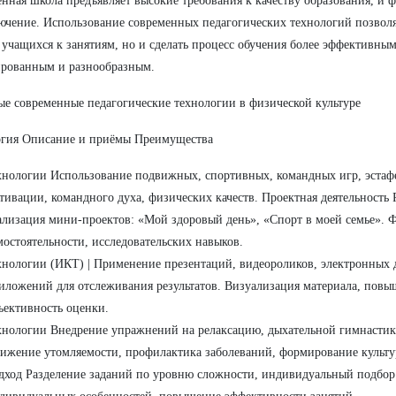
нная школа предъявляет высокие требования к качеству образования, и 
ючение. Использование современных педагогических технологий позволя
 учащихся к занятиям, но и сделать процесс обучения более эффективным
рованным и разнообразным.
е современные педагогические технологии в физической культуре
огия Описание и приёмы Преимущества
хнологии Использование подвижных, спортивных, командных игр, эстафет
тивации, командного духа, физических качеств. Проектная деятельность 
ализация мини-проектов: «Мой здоровый день», «Спорт в моей семье».
мостоятельности, исследовательских навыков.
хнологии (ИКТ) | Применение презентаций, видеороликов, электронных
иложений для отслеживания результатов. Визуализация материала, повы
ъективность оценки.
хнологии Внедрение упражнений на релаксацию, дыхательной гимнастик
ижение утомляемости, профилактика заболеваний, формирование культу
дход Разделение заданий по уровню сложности, индивидуальный подбор