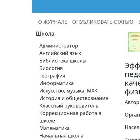
О ЖУРНАЛЕ
ОПУБЛИКОВАТЬ СТАТЬЮ
Школа
Администратор
Английский язык
Библиотека школы
Эфф
Биология
пед
География
кач
Информатика
физ
Искусство, музыка, МХК
История и обществознание
Автор
Классный руководитель
Коррекционная работа в
Орган
школе
Насел
Математика
Начальная школа