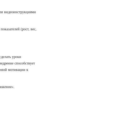
или видеоинструкциями
оказателей (рост, вес,
сделать уроки
едрение способствует
чивой мотивации к
вижение».