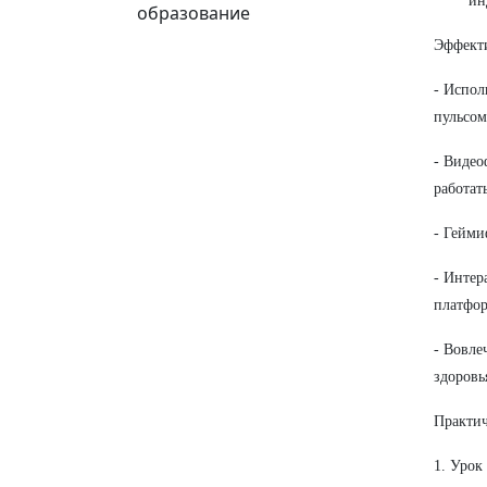
ин
образование
Эффект
- Испол
пульсом
- Видео
работат
- Гейми
- Интер
платфор
- Вовле
здоровь
Практи
1. Урок