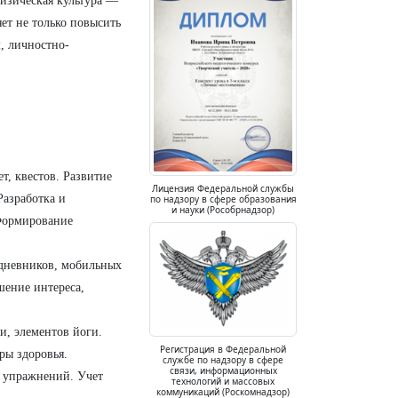
физическая культура —
ет не только повысить
, личностно-
, квестов. Развитие
Лицензия Федеральной службы
Разработка и
по надзору в сфере образования
и науки (Рособрнадзор)
 Формирование
 дневников, мобильных
шение интереса,
и, элементов йоги.
Регистрация в Федеральной
ры здоровья.
службе по надзору в сфере
связи, информационных
 упражнений. Учет
технологий и массовых
коммуникаций (Роскомнадзор)