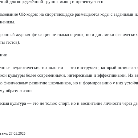
ний для определённой группы мышц и презентует его.
льзование QR-кодов: на спортплощадке размещаются коды с заданиями 
нениям.
тронный журнал: фиксация не только оценок, но и динамики физических п
ты тестов).
ение
нные педагогические технологии — это инструмент, который позволяет 
кой культуры более современными, интересными и эффективными. Их вн
ко физическому развитию школьников, но и формированию у них устой
му образу жизни.
ская культура — это не только спорт, но и воспитание личности через д
вано: 27.05.2026