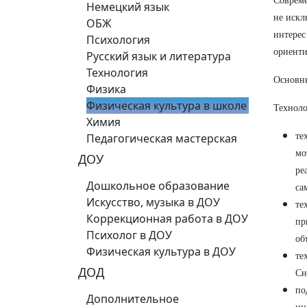
Совреме
Немецкий язык
не искл
ОБЖ
интерес
Психология
ориенти
Русский язык и литература
Технология
Основны
Физика
Физическая культура в школе
Технол
Химия
Педагогическая мастерская
те
мо
ДОУ
ре
Дошкольное образование
са
Искусство, музыка в ДОУ
те
Коррекционная работа в ДОУ
пр
Психолог в ДОУ
об
Физическая культура в ДОУ
те
ДОД
Сн
по
Дополнительное