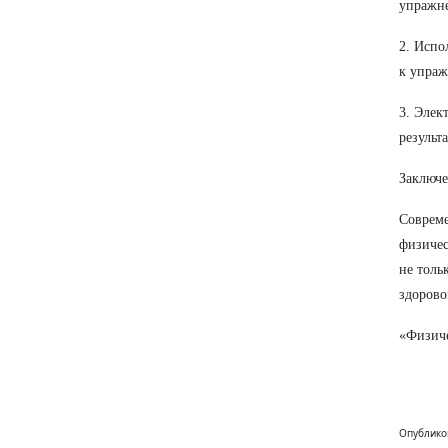
упражне
2. Испо
к упраж
3. Элек
результа
Заключ
Совреме
физичес
не толь
здорово
«Физиче
Опублико