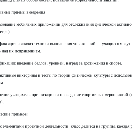
дивидуальных особенностей, повышение эффективности занятий.
ивные приёмы внедрения
ьзование мобильных приложений для отслеживания физической активно
етры).
фиксация и анализ техники выполнения упражнений — учащиеся могут 
ь над их исправлением.
фикация: введение баллов, уровней, наград за достижения в спорте.
активные викторины и тесты по теории физической культуры с использо
м.
чение учащихся в организацию и проведение спортивных мероприятий (
я).
ческие примеры
 с элементами проектной деятельности: класс делится на группы, каждая 